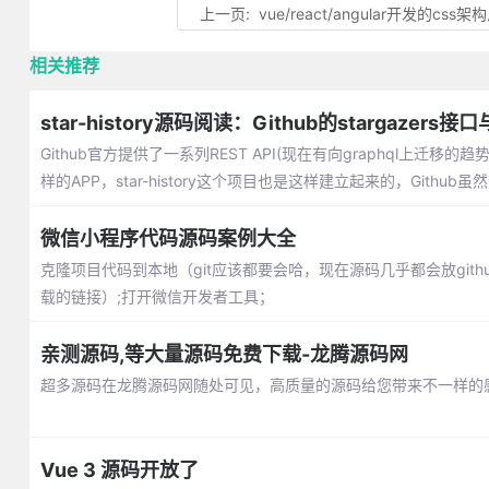
上一页:
vue/react/angular开发的css架
相关推荐
star-history源码阅读：Github的stargazers
Github官方提供了一系列REST API(现在有向graphql上迁移
样的APP，star-history这个项目也是这样建立起来的，Githu
微信小程序代码源码案例大全
克隆项目代码到本地（git应该都要会哈，现在源码几乎都会放gith
载的链接）;打开微信开发者工具；
亲测源码,等大量源码免费下载-龙腾源码网
超多源码在龙腾源码网随处可见，高质量的源码给您带来不一样的
Vue 3 源码开放了