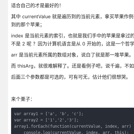
适合自己的才是最好的！
其中 currentValue 就是遍历到的当前元素，拿买苹果作
到的那个苹果；
index 是当前元素的索引，也就是我们手中的苹果是拿过的
不是 2 呢 ？因为计算机语言是从 0 开始的，这是一个哲
arr 是当前元素所属的数组对象，说白了就是那一堆苹果。
而 thisArg，就很难解释了。还是看例子吧，说千遍，
后面三个参数都是可选的，可有可无，估计他们很想哭。
来个栗子：
var array1 = ['a', 'b', 'c'];

var array2 = ['1','2','3'];

array1.forEach(function(currentValue, index, arr) {
    console.log(currentValue, index, arr, this);
