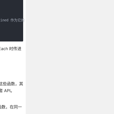
ned 作为它的 this 值

ach 时传进
。这些函数，其
 API。
个函数，在同一