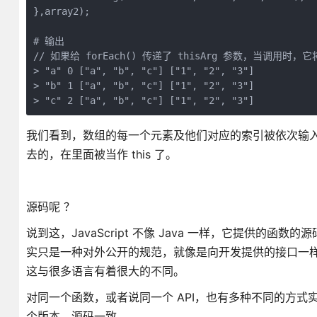
},array2);

# 输出

// 如果给 forEach() 传递了 thisArg 参数，当调用时，它
> "a" 0 ["a", "b", "c"] ["1", "2", "3"] 

> "b" 1 ["a", "b", "c"] ["1", "2", "3"]

我们看到，数组的每一个元素及他们对应的索引被依次输入，而 arr
去的，在里面被当作 this 了。
源码呢 ？
说到这，JavaScript 不像 Java 一样，它提供的函
实只是一种对外公开的规范，就像是向开发提供的接口一样。所以
这与很多语言有着很大的不同。
对同一个函数，或者说同一个 API，也有多种不同的方式实现，
个版本，源码一致。