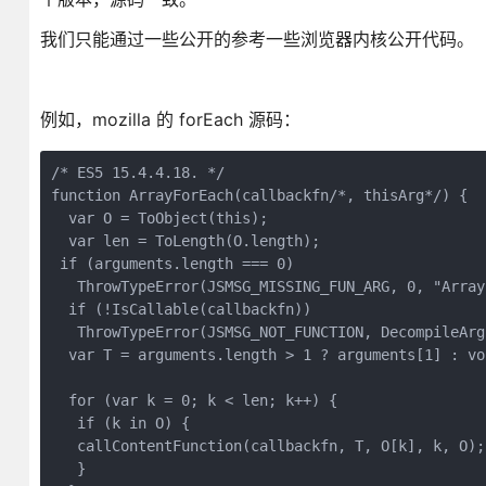
我们只能通过一些公开的参考一些浏览器内核公开代码。
例如，mozilla 的 forEach 源码：
/* ES5 15.4.4.18. */

function ArrayForEach(callbackfn/*, thisArg*/) {

  var O = ToObject(this);

  var len = ToLength(O.length);

 if (arguments.length === 0)

   ThrowTypeError(JSMSG_MISSING_FUN_ARG, 0, "Array
  if (!IsCallable(callbackfn))

   ThrowTypeError(JSMSG_NOT_FUNCTION, DecompileArg
  var T = arguments.length > 1 ? arguments[1] : voi
  for (var k = 0; k < len; k++) {

   if (k in O) {

   callContentFunction(callbackfn, T, O[k], k, O);

   }
