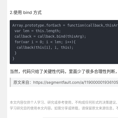
2.使用 bind 方式
Array.prototype.forEach = function(callback,thisArg
 var len = this.length;

 callback = callback.bind(thisArg);

 for(var i = 0; i < len; i++){

  callback(this[i], i, this);

 }

当然，代码只给了关键性代码，里面少了很多合理性判断
原文来自：https://segmentfault.com/a/11900000193610
本文内容仅供个人学习、研究或参考使用，不构成任何形式的决策建议
学习研究目的使用本文内容。如需分享或转载，请保留原文来源信息，