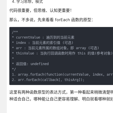
学习思想，模式
代码很重要，但思维、认知更重要！
那么，不多说，先来看看 forEach 函数的原型：
/**

* currentValue : 遍历到的当前元素

* index : 当前元素的索引值 (可选)

* arr : 当前元素所属的数组对象，即 array (可选)

* thisValue : 当执行回调函数时用作 this 的值(参考对象) 
* 

* 返回值: undefined

*/

1. array.forEach(function(currentValue, index, arr
这里有两种函数原型的表达方式，第一种看起来稍微清楚明白
种适合自己，哪种能让自己更容易理解、明白就看哪种就