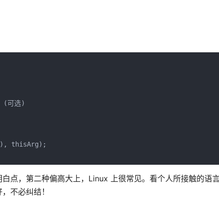
(可选)

), thisArg);

点，第二种偏高大上，Linux 上很常见。看个人所接触的语
好，不必纠结！