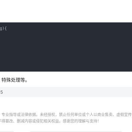
){

，特殊处理等。
55
、专业指导或法律依据。未经授权，禁止任何单位或个人以商业售卖、虚假宣传
不得篡改、删减内容或侵犯相关权益。感谢您的理解与支持！