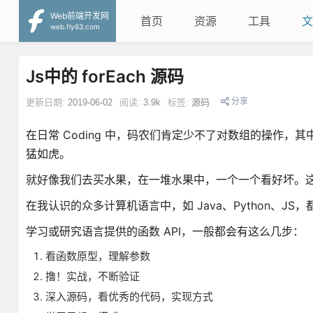
Web前端开发网
首页
资源
工具
文
web.fly63.com
Js中的 forEach 源码
分享
更新日期:
2019-06-02
阅读:
3.9k
标签:
源码
在日常 Coding 中，码农们肯定少不了对数组的操作
猛如虎。
就好像我们去买水果，在一堆水果中，一个一个看好坏。这
在我认识的众多计算机语言中，如 Java、Python、JS，都有对
学习或研究语言提供的函数 API，一般都会有这么几步：
看函数原型，理解参数
撸！实战，不断验证
深入源码，看优秀的代码，实现方式