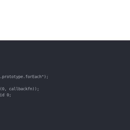
.prototype.forEach");

(0, callbackfn));

d 0;
