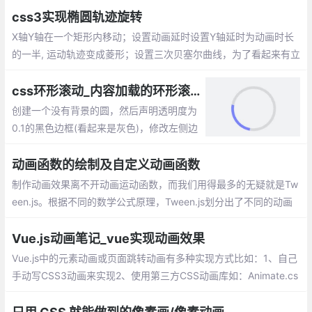
css3实现椭圆轨迹旋转
X轴Y轴在一个矩形内移动；设置动画延时设置Y轴延时为动画时长
的一半, 运动轨迹变成菱形；设置三次贝塞尔曲线，为了看起来有立
体感添加scale属性,scale动画应该是X轴和Y轴的时间总和
css环形滚动_内容加载的环形滚动动画效果
创建一个没有背景的圆，然后声明透明度为
0.1的黑色边框(看起来是灰色)，修改左侧边
框颜色。此时会有一个静态的看起来只有左
边框有颜色的空心圆。然后声明一个该元素
动画函数的绘制及自定义动画函数
逆时针旋转360度的动画，并让该动画无限
制作动画效果离不开动画运动函数，而我们用得最多的无疑就是Tw
播放(infinite)即可
een.js。根据不同的数学公式原理，Tween.js划分出了不同的动画
类型，每种动画类型里面都包含以下的缓动类型：ease in 先慢后
快、ease out 先块后慢、ease in out 先慢后快再慢
Vue.js动画笔记_vue实现动画效果
Vue.js中的元素动画或页面跳转动画有多种实现方式比如：1、自己
手动写CSS3动画来实现2、使用第三方CSS动画库如：Animate.cs
s3、在构子函数中操作DOM4、使用第三方Js动画库如：Velocity.j
s。