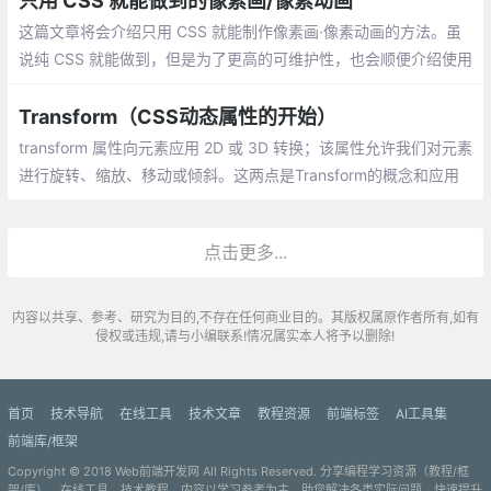
只用 CSS 就能做到的像素画/像素动画
这篇文章将会介绍只用 CSS 就能制作像素画·像素动画的方法。虽
说纯 CSS 就能做到，但是为了更高的可维护性，也会顺便介绍使用
Sass 的制作方法。
Transform（CSS动态属性的开始）
transform 属性向元素应用 2D 或 3D 转换；该属性允许我们对元素
进行旋转、缩放、移动或倾斜。这两点是Transform的概念和应用
场景，重点在于2D和3D的转换，那么呢？
点击更多...
内容以共享、参考、研究为目的,不存在任何商业目的。其版权属原作者所有,如有
侵权或违规,请与小编联系!情况属实本人将予以删除!
首页
技术导航
在线工具
技术文章
教程资源
前端标签
AI工具集
前端库/框架