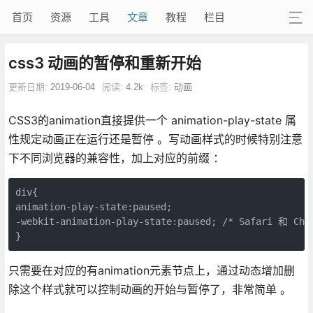
首页
资源
工具
文章
教程
栏目
css3 动画的暂停和重新开始
更新日期:
2019-06-04
阅读:
4.2k
标签:
动画
CSS3的animation直接提供一个 animation-play-state 属
性规定动画正在运行还是暂停 。写动画样式的时候特别注意
下不同浏览器的兼容性，加上对应的前缀 ：
div{

animation-play-state:paused;

-webkit-animation-play-state:paused; /* Safari 和 Chro
}
只需要在对应的有animation元素节点上，通过动态增加删
除这个样式就可以控制动画的开始与暂停了，非常简单 。