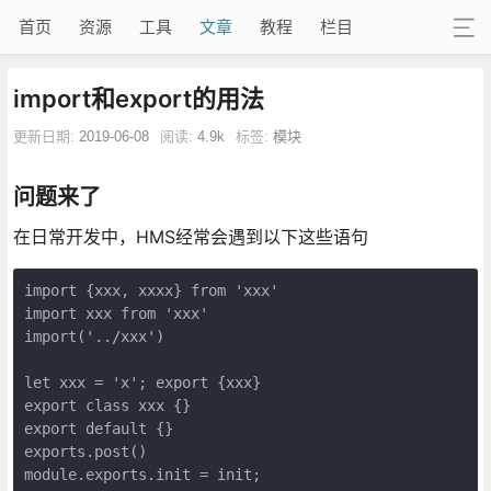
首页
资源
工具
文章
教程
栏目
import和export的用法
更新日期:
2019-06-08
阅读:
4.9k
标签:
模块
问题来了
在日常开发中，HMS经常会遇到以下这些语句
import {xxx, xxxx} from 'xxx'

import xxx from 'xxx'

import('../xxx')

let xxx = 'x'; export {xxx}

export class xxx {}

export default {}

exports.post()

module.exports.init = init;