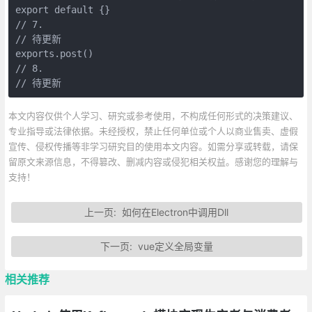
export default {}

// 7.

// 待更新

exports.post()

// 8.

本文内容仅供个人学习、研究或参考使用，不构成任何形式的决策建议、
专业指导或法律依据。未经授权，禁止任何单位或个人以商业售卖、虚假
宣传、侵权传播等非学习研究目的使用本文内容。如需分享或转载，请保
留原文来源信息，不得篡改、删减内容或侵犯相关权益。感谢您的理解与
支持！
上一页:
如何在Electron中调用Dll
下一页:
vue定义全局变量
相关推荐