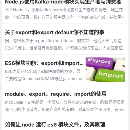
Node.js使用Kafka-node模块实现生产者与消费者
基于Node.js，采用Kafka-node模块实现生产者与消费者，我正在
做一个的项目，我在自己的服务器上有一个Kafka生产者，并使用K
afka-Node作为我的应用程序的消费者。
关于export和export default你不知道的事
网上有很多关于export和export default的文章，他们大部门都是
只讲了用法，但是没有提到性能，打包等关键的东西。大家应该应
该能理解import * from xxx会把文件中export default的内容都打
包到文件中，而import {func} from xxx只会把文件中的func导入
ES6模块功能：export和import的加载方式
ES6之前已经出现了js模块加载的方案，最
主要的是CommonJS和AMD规范。commo
njs主要应用于服务器，实现同步加载，如no
dejs。AMD规范应用于浏览器，如requirej
module、export、require、import的使用
s，为异步加载。
module每个文件就是一个模块。文件内定义的变量、函数等等都是
在自己的作用域内，都是自身所私有的，对其它文件不可见。在mo
dule中有一个属性exports，即：module.exports。它是该模块对
外的输出值，是一个对象。
如何让 node 运行 es6 模块文件，及其原理