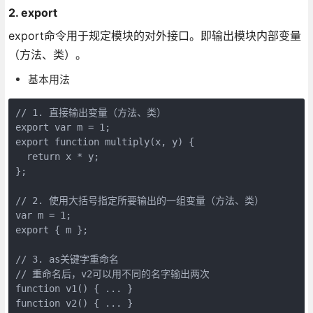
2. export
export命令用于规定模块的对外接口。即输出模块内部变量
（方法、类）。
基本用法
// 1. 直接输出变量（方法、类）

export var m = 1;

export function multiply(x, y) {

  return x * y;

};

// 2. 使用大括号指定所要输出的一组变量（方法、类）

var m = 1;

export { m };

// 3. as关键字重命名

// 重命名后，v2可以用不同的名字输出两次

function v1() { ... }

function v2() { ... }
