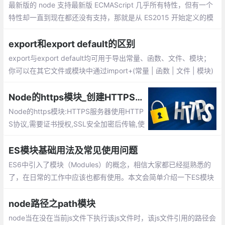
最新版的 node 支持最新版 ECMAScript 几乎所有特性，但有一个
特性却一直到现在都还没有支持，那就是从 ES2015 开始定义的模
块化机制。而现在我们很多项目都是用 es6 的模块化规范来写代码
的，包括 node 项目
export和export default的区别
export与export default均可用于导出常量、函数、文件、模块；
你可以在其它文件或模块中通过import+(常量 | 函数 | 文件 | 模块)
名的方式，将其导入，以便能够对其进行使用；
Node的https模块_创建HTTPS服务器
Node的https模块:HTTPS服务器使用HTTP
S协议,需要证书授权,SSL安全加密后传输,使
用443端口
ES模块基础用法及常见使用问题
ES6中引入了模块（Modules）的概念，相信大家都已经挺熟悉的
了，在日常的工作中应该也都有使用。本文会简单介绍一下ES模块
的优点、基本用法以及常见问题。
node路径之path模块
node当在没在当前js文件下执行该js文件时，该js文件引用的路径会