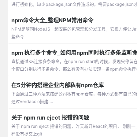
进行初始化，缺少package.json文件造成的。需要package.json才能n
npm命令大全_整理NPM常用命令
NPM是随同NodeJS一起安装的包管理和分发工具，它很方便让Ja
些命令
npm 执行多个命令_如何用npm同时执行多条监听
直接通过&&连接多条命令，在npm run start的时候，发现
个窗口分别执行多条命令，那么有没有办法实现一条npm命令执行
在5分钟内搭建企业内部私有npm仓库
下面通过三种方法来搭建公司私有npm仓库，每种方式都有自己的
通过verdaccio搭建....
关于 npm run eject 报错的问题
关于 npm run eject 报错的问题，昨天新开React的项目
码没有提交上git