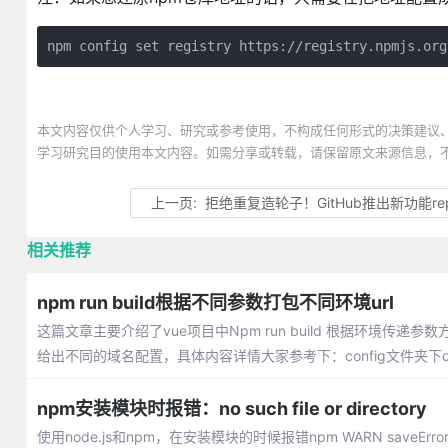
npm config set registry https://registry.npmjs.org
本文内容仅供个人学习、研究或参考使用，不构成任何形式的决策建议
学习研究目的使用本文内容。如需分享或转载，请保留原文来源信息，
上一页:
拒绝重复造轮子！GitHub推出新功能repository
相关推荐
npm run build根据不同参数打包不同环境url
这篇文章主要介绍了vue项目中Npm run build 根据环境传递参数方
给出不同的域名配置，具体内容详情大家参考下：config文件夹下dev.e
npm安装模块时报错：no such file or directory
使用node.js和npm，在安装模块的时候报错npm WARN saveError EN