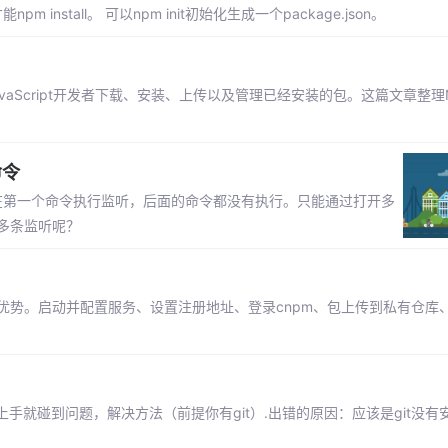
pm install。 可以npm init初始化生成一个package.json。
vaScript开发者下载、安装、上传以及管理已经安装的包。这篇文章整理
命令
只停留在第一个命令执行监听，后面的命令都没有执行。只能通过打开多
多条监听呢？
优势。启动并配置服务、设置注册地址、登录cnpm、包上传到私有仓库
， 刚刚一上手就碰到问题，解决方法（前提你有git）.出错的原因：应该是git没