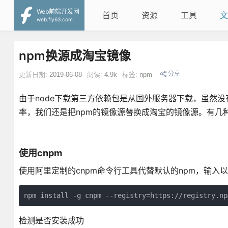
Web前端开发网
首页
资源
工具
文
web.fly63.com
npm换源成淘宝镜像
分享
更新日期:
2019-06-08
阅读:
4.9k
标签:
npm
由于node下载第三方依赖包是从国外服务器下载，虽然
率，我们还是把npm的镜像源替换成淘宝的镜像源。有几
使用cnpm
使用阿里定制的cnpm命令行工具代替默认的npm，输入
npm install -g cnpm --registry=https://registry.np
检测是否安装成功