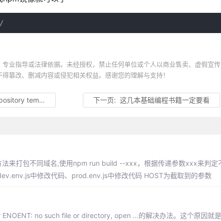
/
、专业指导或法律依据。未经授权，禁止任何单位或个人以商业售卖、虚假宣传
不得篡改、删减内容或侵犯相关权益。感谢您的理解与支持！
 templates
下一页:
这几本基础编程书籍一定要看
法来打包不同域名,使用npm run build --xxx，根据传递参数xxx来
nv.js中修改代码、prod.env.js中修改代码 HOST为截取到的参数
OENT: no such file or directory, open ...的解决办法。这个