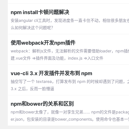
npm install卡顿问题解决
安装angular cli工具时，发现进度条一直卡住不动，相信很
么如何解决这个问题呢？
使用webpack开发npm插件
webpack：解析js文件，无法解析的文件需要借助loader，npm插件发布(v
建.vue文件 =>插件界面及功能，index.js =>入口文件
vue-cli 3.x 开发插件并发布到 npm
抽空写了一个 textarea，打算发布到 npm 的时候却遇到了问题，之
3.x 之后，反而一脸懵逼
npm和bower的关系和区别
npm和bower太像了，就像一对孪生兄弟…… npm的文件是package.
er.json，包安装的目录是bower_components。使用命令也基本