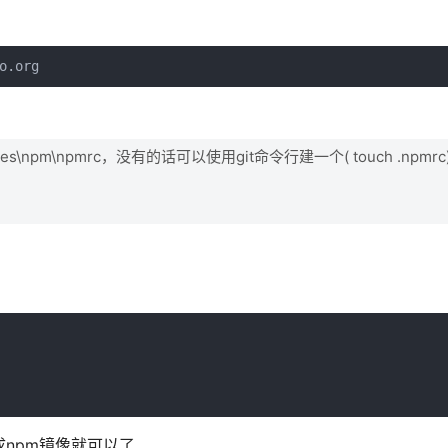
o.org
modules\npm\npmrc，没有的话可以使用git命令行建一个( touch .npm
npm镜像就可以了