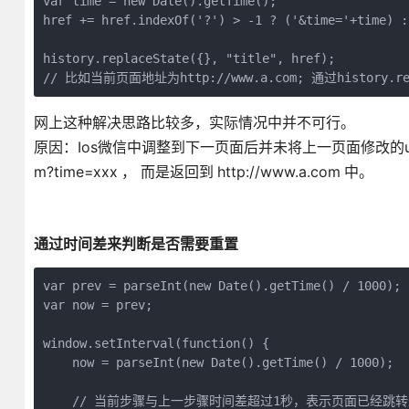
var time = new Date().getTime();

href += href.indexOf('?') > -1 ? ('&time='+time) :
history.replaceState({}, "title", href);

// 比如当前页面地址为http://www.a.com; 通过history.re
网上这种解决思路比较多，实际情况中并不可行。
原因：Ios微信中调整到下一页面后并未将上一页面修改的url
m?time=xxx
， 而是返回到
http://www.a.com
中。
通过时间差来判断是否需要重置
var prev = parseInt(new Date().getTime() / 1000);

var now = prev;

window.setInterval(function() {

    now = parseInt(new Date().getTime() / 1000);

    // 当前步骤与上一步骤时间差超过1秒，表示页面已经跳转