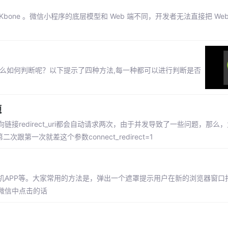
bone 。微信小程序的底层模型和 Web 端不同，开发者无法直接把 We
么如何判断呢？以下提示了四种方法,每一种都可以进行判断是否
题
redirect_uri都会自动请求两次，由于并发导致了一些问题，那么
一次就差这个参数connect_redirect=1
APP等。大家常用的方法是，弹出一个遮罩提示用户在新的浏览器窗口
微信中点击的话