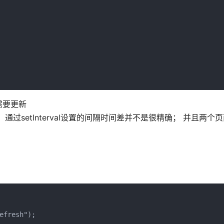
需要更新
过setInterval设置的间隔时间差并不是很精确； 并且两个
。
fresh");
