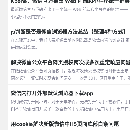
Kbone：微信官方推出 Web 前端和小程序统一框架
最近微信官方重磅推出了一个统一 Web 前端和小程序的框架 —— K
小程序环境内执行。
js判断是否是微信浏览器方法总结【整理4种方式】
在实际开发中，我们需要知道当前的浏览器是微信内置的浏览器,那
是微信浏览器。
解决微信公众平台网页授权两次或多次重定响应问
在做微信公众平台网页授权时，发现每次请求授权链接时都会重定向链接
两次呢？，调试时发现会访问两次，一次是301，页面重定向了，第二次跟第
微信内打开外部默认浏览器下载app
使用微信打开网址时，对于安卓端而言无法打开常用下载软件，手机
们基于微信接口开发了一款全新的手机端微信中推广助手，用户在
用cookie解决新版微信中H5页面底部白条问题