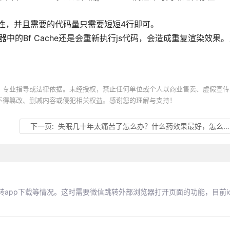
ed属性，并且需要的代码量只需要短短4行即可。
器中的Bf Cache还是会重新执行js代码，会造成重复渲染效果
、专业指导或法律依据。未经授权，禁止任何单位或个人以商业售卖、虚假宣传
不得篡改、删减内容或侵犯相关权益。感谢您的理解与支持！
下一页:
失眠几十年太痛苦了怎么办？什么药效果最好，怎么样才可以调理好，需要多久可以治疗好
app下载等情况。这时需要微信跳转外部浏览器打开页面的功能，目前i