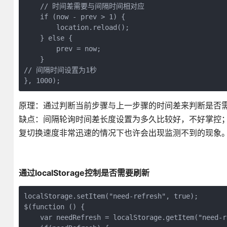
    // 时间差需要与间隔时间相对应

    if (now - prev > 1) {

        location.reload();

    } else {

        prev = now;

    }

// 间隔时间设置为1秒

}, 1000);
原理：通过判断当前步骤与上一步骤的时间差来判断是否
缺点：间隔轮询时间差长度设置为多久比较好，不好掌控； 通
复切换速度非常迅速的情况下也许会出现监测不到的现象
通过localStorage控制是否需要刷新
localStorage.setItem("need-refresh", true);

$(function () {

    var needRefresh = localStorage.getItem("need-re