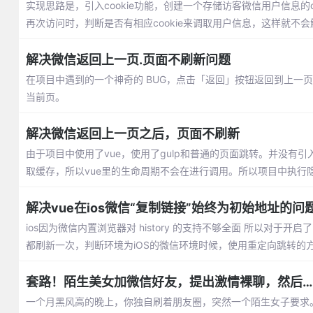
实现思路是，引入cookie功能，创建一个存储访客微信用户信息的co
再次访问时，判断是否有相应cookie来调取用户信息，这样就不
解决微信返回上一页.页面不刷新问题
在项目中遇到的一个神奇的 BUG，点击「返回」按钮返回到上一页
当前页。
解决微信返回上一页之后，页面不刷新
由于项目中使用了vue，使用了gulp和普通的页面跳转。并没有引入vue
取缓存，所以vue里的生命周期不会在进行调用。所以项目中执行
解决vue在ios微信“复制链接”始终为初始地址的问
ios因为微信内置浏览器对 history 的支持不够全面 所以对于开启了 Hi
都刷新一次，判断环境为iOS的微信环境时候，使用重定向跳转的
套路！陌生美女加微信好友，提出激情裸聊，然后…
一个月黑风高的晚上，你独自刷着朋友圈，突然一个陌生女子要求