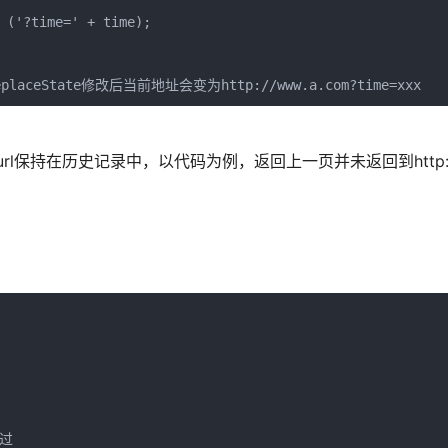
 ('?time=' + time);

placeState修改后当前地址会变为http://www.a.com?time=xxx
保持在历史记录中，以代码为例，返回上一页并未返回到http://w
过
