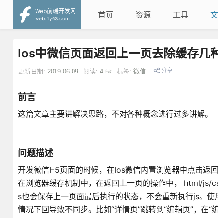
Web前端开发网
首页
资源
工具
文
web.fly63.com
Ios中微信页面返回上一页去除缓存几
分享
更新日期:
2019-06-09
阅读:
4.5k
标签:
微信
前言
这篇文章主要讲解决思路，不对各种概念进行过多讲解。
问题描述
开发微信H5页面的时候，在Ios微信内置浏览器中点击返
在浏览器缓存机制中，在返回上一页的操作中， html/js/
s也会保存上一页面最后执行的状态，不会重新执行js。
情况下回导致不同步。比如“详情页”跳转到“编辑页”，在