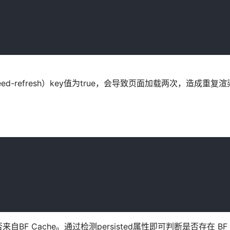
-refresh）key值为true，会导致页面加载两次，造成重复渲
F Cache。通过检测persisted属性即可判断是否存在 BF C