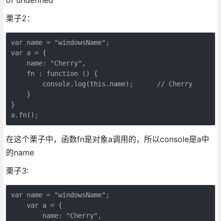
栗子2：
var name = "windowsName";

var a = {

    name: "Cherry",

    fn : function () {

        console.log(this.name);      // Cherry

    }

}

a.fn();
在这个栗子中，函数fn是对象a调用的，所以console是a中
的name
栗子3:
var name = "windowsName";

    var a = {

        name: "Cherry",
