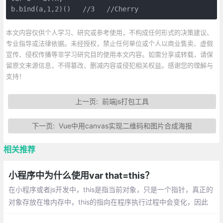
b.bind(a,1,2)()   //3   //Cherry
本文内容仅供个人学习、研究或参考使用，不构成任何形式的决策建议、
专业指导或法律依据。未经授权，禁止任何单位或个人以商业售卖、虚假
宣传、侵权传播等非学习研究目的使用本文内容。如需分享或转载，请保
留原文来源信息，不得篡改、删减内容或侵犯相关权益。感谢您的理解与
支持！
上一页:
前端js打包工具
下一页:
Vue中用canvas实现二维码和图片合成海报
相关推荐
小程序中为什么使用var that=this？
在小程序或者js开发中，this是指当前对象，只是一个指针，真正的
对象存放在堆内存中，this的指向在程序执行过程中会变化，因此
如果需要在函数中使用全局数据需要合适地将this复制到变量中。