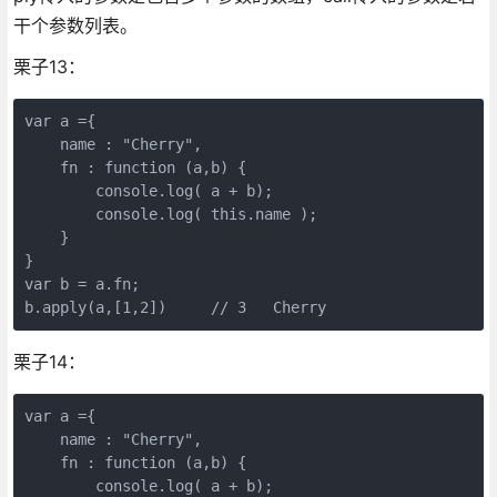
干个参数列表。
栗子13：
var a ={

    name : "Cherry",

    fn : function (a,b) {

        console.log( a + b);

        console.log( this.name );

    }

}

var b = a.fn;

b.apply(a,[1,2])     // 3   Cherry
栗子14：
var a ={

    name : "Cherry",

    fn : function (a,b) {

        console.log( a + b);
