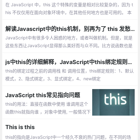
在 JavaScript 中，this 这个特殊的变量是相对比较复杂的，因为 t
his 不仅仅用在面向对象环境中，在其他任何地方也是可用的。 本
篇博文中会解释 this 是如何工作的以及使用中可能导致问题的地
方，最后奉上最佳实践。
解读Javascript中的this机制，别再为了 this 发愁了
JavaScript中有很多令人困惑的地方，或者叫做机制。但是，就是
这些东西让JavaScript显得那么美好而与众不同。比方说函数也是
对象、闭包、原型链继承等等，而这其中就包括颇让人费解的this
机制。
js中this的详细解释，JavaScript中this绑定规则【你不知道的JavaScript】
this的绑定过程之前的调用栈 和 调用位置，this绑定规则：1、默认
模式，2、隐式绑定，3、显式绑定，4、new绑定
JavaScript this常见指向问题
this的用法：直接在函数中使用 谁调用这个
函数this就指向谁 ，对象中使用, 一般情况下
指向该对象 ，在构造函数中使用
This is this
this的指向是JavaScript中一个经久不衰的热门问题，在不同的场