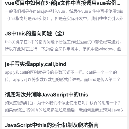
vue项目中如何在外部js文件中直接调用vue实例——比如说this
一般我们都是在main.js中引入vue，然后在vue文件中直接使用this
（this指向的是vue实例），但是在实际开发中，我们往往会引入外
部的js文件使用this，这个this就会指向window，并不是我们期待的
vue实例
JS中this的指向问题（全）
this关键字在js中的指向问题不管是工作还是面试中都会经常遇到，
所以在此对它进行一下总结:全局作用域中、闭包中指window、函
数调用模式：谁调用就指谁、构造函数中，this指实例对象、apply/
call改变this的指向、bind改变this指向等
js手写实现apply,call,bind
apply和call的区别就是传的参数形式不一样。call是一个一个的
传，apply可以将参数以数组的形式传进去。而bind是传入第二个
和后面的参数，且绑定this，返回一个转化后的函数。
彻底淘汰并消除JavaScript中的this
如果这很难明白，为什么我们不停止使用它呢？认真的思考一下？
如果你读过 将90%的垃圾扔进垃圾桶后，我如何重新发现对JavaS
cript的爱, 当我说扔掉它时，你不会感到惊讶，this被丢弃了
JavaScript中this的运行机制及爬坑指南