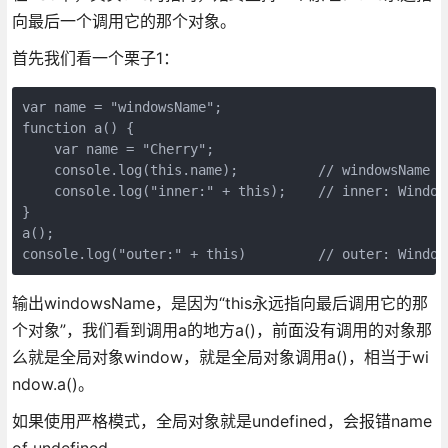
向最后一个调用它的那个对象。
首先我们看一个栗子1：
var name = "windowsName";

function a() {

    var name = "Cherry";

    console.log(this.name);          // windowsName

    console.log("inner:" + this);    // inner: Window

}

a();

console.log("outer:" + this)         // outer: Window
输出windowsName，是因为“this永远指向最后调用它的那
个对象”，我们看到调用a的地方a()，前面没有调用的对象那
么就是全局对象window，就是全局对象调用a()，相当于wi
ndow.a()。
如果使用严格模式，全局对象就是undefined，会报错name
of undefined