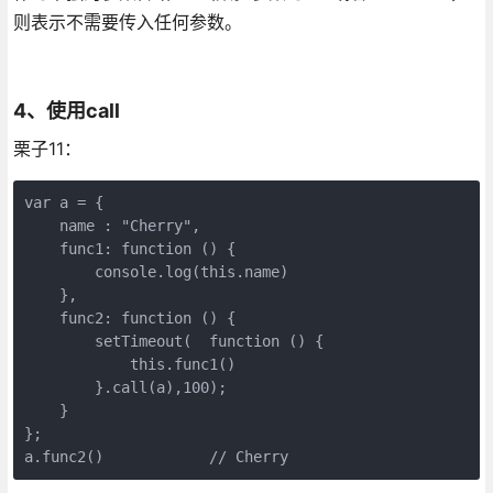
则表示不需要传入任何参数。
4、使用call
栗子11：
var a = {

    name : "Cherry",

    func1: function () {

        console.log(this.name)

    },

    func2: function () {

        setTimeout(  function () {

            this.func1()

        }.call(a),100);

    }

};

a.func2()            // Cherry