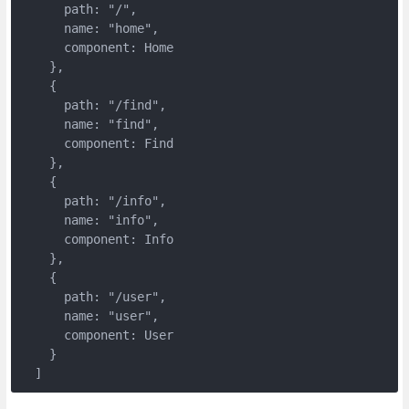
      path: "/",

      name: "home",

      component: Home

    },

    {

      path: "/find",

      name: "find",

      component: Find

    },

    {

      path: "/info",

      name: "info",

      component: Info

    },

    {

      path: "/user",

      name: "user",

      component: User

    }

  ]