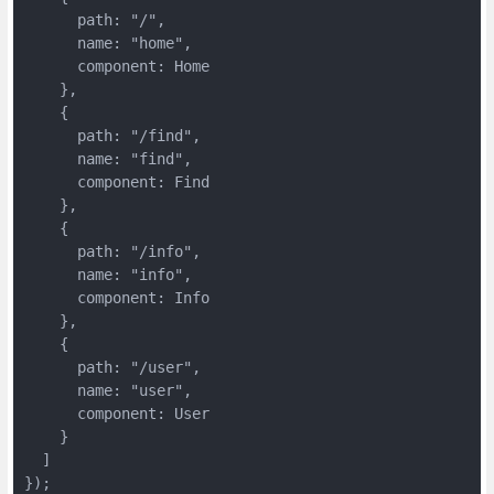
      path: "/",

      name: "home",

      component: Home

    },

    {

      path: "/find",

      name: "find",

      component: Find

    },

    {

      path: "/info",

      name: "info",

      component: Info

    },

    {

      path: "/user",

      name: "user",

      component: User

    }

  ]

});