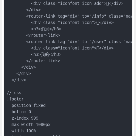
          <div class="iconfont icon-add"></div>

        </div>

        <router-link tag="div" to="/info" class="nav-i
          <div class="iconfont icon"></div>

          <h3>消息</h3>

        </router-link>

        <router-link tag="div" to="/user" class="nav-i
          <div class="iconfont icon"></div>

          <h3>我的</h3>

        </router-link>

      </div>

    </div>

  </div>

// css

.footer

  position fixed

  bottom 0

  z-index 999

  max-width 1080px

  width 100%
