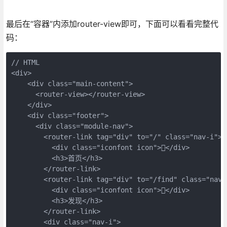
最后在“容器”内添加router-view即可，下面可以看看完整代
码：
// HTML

<div>

    <div class="main-content">

      <router-view></router-view>

    </div>

    <div class="footer">

      <div class="module-nav">

        <router-link tag="div" to="/" class="nav-i">

          <div class="iconfont icon"></div>

          <h3>首页</h3>

        </router-link>

        <router-link tag="div" to="/find" class="nav-i
          <div class="iconfont icon"></div>

          <h3>发现</h3>

        </router-link>

        <div class="nav-i">
