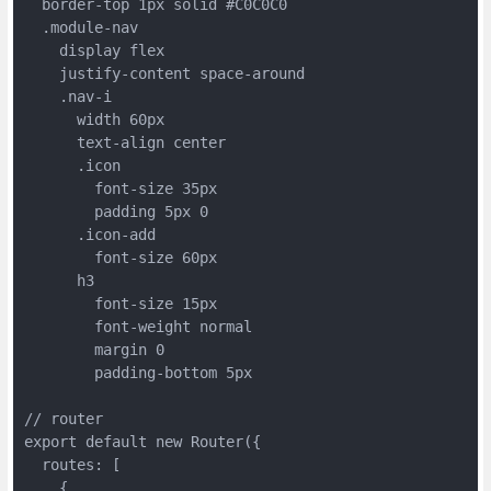
  border-top 1px solid #C0C0C0

  .module-nav

    display flex

    justify-content space-around

    .nav-i

      width 60px

      text-align center

      .icon

        font-size 35px

        padding 5px 0

      .icon-add

        font-size 60px

      h3

        font-size 15px

        font-weight normal

        margin 0

        padding-bottom 5px

// router

export default new Router({

  routes: [

    {
