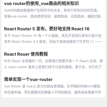
vue router的使用_vue路由的相关知识
Vue中的路由根据用户在网页中的点击，将其引导到对应的页面。
安装vue-router，路由使用包括：嵌套路由、动态路由、编程式路
由、路由重定向
React Router 5 发布，更好地支持 React 16
关于 React Router v5 有一个小插曲，其实开发团队原本只是计划
发布 React Router 4.4 版本，但由于错误地使用了托字符 (^) ——
将依赖错误地写成 react-router: ^4.3.1，导致报错。最后团队决定
撤销 4.4 版本，直接改为发布 React Router v5。
React Rouer 使用教程
作为 React 全家桶的一员，如果我们想要开发一个 React 应用，那
么 react-router 基本上是我们绕不过去的基础。基于此，对它的了
解和使用也是必不可少的一步,本文将重点介绍实际应用中常用的一
些 API 以及实践过程中遇到的一些问题
简单实现一个vue-router
Vue Router 是 Vue.js 官方的路由管理器。在早期的时候html模板
存在服务端，然后根据浏览器输入不同的路径，服务端会根据不同
的路径渲染不同的模板出来，这样的痛点就是用户每次操作的时候
都要重新刷新页面