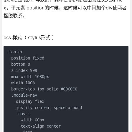
x，子元素 position的时候，这时候可以中间加个div使两者
摆脱联系。
css 样式（ stylus形式 ）
.footer

  position fixed

  bottom 0

  z-index 999

  max-width 1080px

  width 100%

  border-top 1px solid #C0C0C0

  .module-nav

    display flex

    justify-content space-around

    .nav-i

      width 60px

      text-align center
