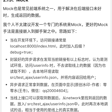
Mock也是常见前端系统之一，用于解决在后端接口未好
时，生成返回的数据。
我个人不太建议开发一个专门的系统来Mock，更好的Mock
手法是直接嵌入到脚手架之中。思路如下：
当在开发环境下，访问链接通常是
localhost:8000/index.html，此时加入后缀 ?
debug=true；
封装好的异步请求在发现当前链接有以上标志时，认为是测
试环境，访问/userinfo 时，不去读取线上的数据（因为也
读取不到），去本地环境读取
src/test_ajax/userinfo.json，并将内容返回给用户；
异步请求正常拿到数据，在页面中显示[原创水印-作者：零
零水(王冬)，微信：qq20004604]；
当线上接口可以获取到数据后，从network里找到返回的数
据，放入/ src/test_ajax/userinfo.json中，此时再次本地调
试的话，相当于使用的是线上的真实数据。