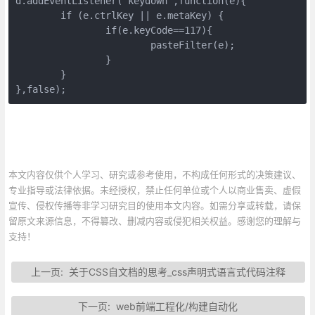
d.addEventListener("keydown",function(e){

	if (e.ctrlKey || e.metaKey) {

		if(e.keyCode==117){

			pasteFilter(e);

		}

	}

},false);
本文内容仅供个人学习、研究或参考使用，不构成任何形式的决策建议、
专业指导或法律依据。未经授权，禁止任何单位或个人以商业售卖、虚假
宣传、侵权传播等非学习研究目的使用本文内容。如需分享或转载，请保
留原文来源信息，不得篡改、删减内容或侵犯相关权益。感谢您的理解与
支持！
上一页:
关于CSS自文档的思考_css声明式语言式代码注释
下一页:
web前端工程化/构建自动化