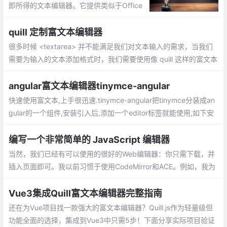
即所得的文本编辑器。它提供类似于Office
Word 的编辑功能，方便那些不太懂HTML用
户使用，富文本编辑器的应用非常广泛，它
quill 定制富文本编辑器
的历史与图文网页诞生的历史几乎一样长。
很多时候 <textarea> 并不能满足我们对文本输入的需求，当我们
需要为输入的文本添加格式时，我们需要使用像 quill 这样的富文本
编辑器来完成富文本的输入。
angular富文本编辑器tinymce-angular
快速使用富文本,上手很迅速.tinymce-angular把tinymce分装成an
gular的一个组件,安装引入后,添加一个editor标签就能使用,如下安
装与引入
编写一个非常简单的 JavaScript 编辑器
当然，我们已经有可以使用的很好的Web编辑器：你只需下载，并
插入页面即可。我以前习惯于使用CodeMirror和ACE。例如，我为
CodeMirror写了一个插件来支持PlantUML。然而，这些编辑器有
一个问题：它们难以扩展和难以理解。
Vue3集成Quill富文本编辑器完整指南
还在为Vue项目找一款强大的富文本编辑器？Quill.js作为轻量级但
功能全面的选择，集成到Vue3中只需5步！下面分享实际项目验证