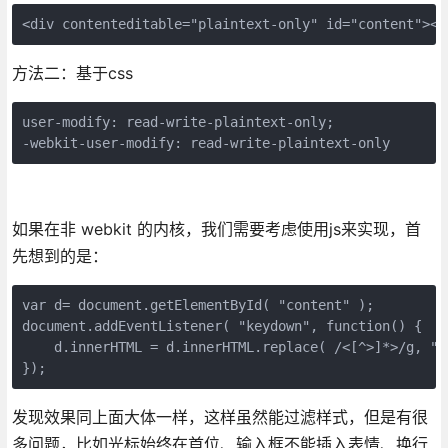
<div contenteditable="plaintext-only" id="content"></
方法二：基于css
user-modify: read-write-plaintext-only;   

-webkit-user-modify: read-write-plaintext-only
如果在非 webkit 的内核，我们需要考虑使用js来实现，首
先想到的是：
var d= document.getElementById( "content" );

document.addEventListener( "keydown", function() {

    d.innerHTML = d.innerHTML.replace( /<[^>]*>/g, "" 
});
发现效果同上面大体一样，这样虽然能过滤样式，但是有很
多问题，比如光标始终在首位、输入框不能插入表情、换行