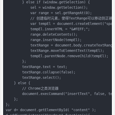
        } else if (window.getSelection) {

            sel = window.getSelection();

            var range = sel.getRangeAt(0);

            // 创建临时元素，使得TextRange可以移动到正确
            var tempEl = document.createElement("span"
            tempEl.innerHTML = "&#FEFF;";

            range.deleteContents();

            range.insertNode(tempEl);

            textRange = document.body.createTextRange(
            textRange.moveToElementText(tempEl);

            tempEl.parentNode.removeChild(tempEl);

        };

        textRange.text = text;

        textRange.collapse(false);

        textRange.select();

    } else {

        // Chrome之类浏览器

        document.execCommand("insertText", false, text
    };

};

var d= document.getElementById( "content" );
