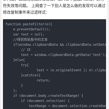
符失效等问题。 上网查了一下别人是怎么做的发现可以通过
修改复制事件来过滤样式：
function pasteFilter(e){

    e.preventDefault();

    var text = null;

    //得到剪贴板中的文本

    if(window.clipboardData && clipboardData.setData) 
        // IE

        text = window.clipboardData.getData('text');

    }else{

    	try{

    		text = (e.originalEvent || e).clipboardData.getData('text/plain');

    	}catch(e){

    		return;

    	}

    };

    if (document.body.createTextRange) {    

        if (document.selection) {

            textRange = document.selection.createRange