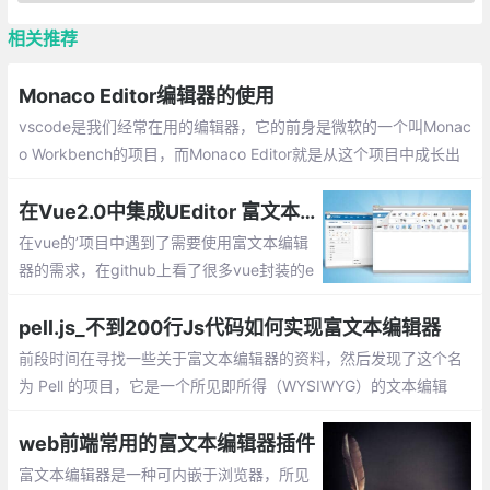
相关推荐
Monaco Editor编辑器的使用
vscode是我们经常在用的编辑器，它的前身是微软的一个叫Monac
o Workbench的项目，而Monaco Editor就是从这个项目中成长出
来的一个web编辑器，他们很大一部分的代码都是共用的
在Vue2.0中集成UEditor 富文本编辑器
在vue的’项目中遇到了需要使用富文本编辑
器的需求，在github上看了很多vue封装的e
ditor插件，很多对图片上传和视频上传的支
持并不是很好，最终还是决定使用UEditor。
pell.js_不到200行Js代码如何实现富文本编辑器
前段时间在寻找一些关于富文本编辑器的资料，然后发现了这个名
为 Pell 的项目，它是一个所见即所得（WYSIWYG）的文本编辑
器，虽然它的功能很简单，但是令人吃惊的是它只有 1kb 大小。
web前端常用的富文本编辑器插件
富文本编辑器是一种可内嵌于浏览器，所见