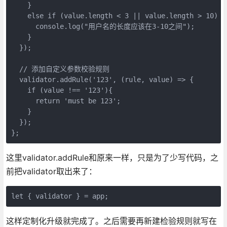
    }

    else if (value.length < 3 || value.length > 10) {

      console.log("用户名的长度应该在3-10之间");

    }

  });

  // 添加自定义参数校验规则

  validator.addRule('123', (rule, value) => {

    if (value !== '123'){

      return 'must be 123';

    }

  });

};
这里validator.addRule和原来一样，只是为了少写代码，之
前把validator取出来了：
let { validator } = app;
这样定制化升级就完成了。之后需要再新建检验规则就写在