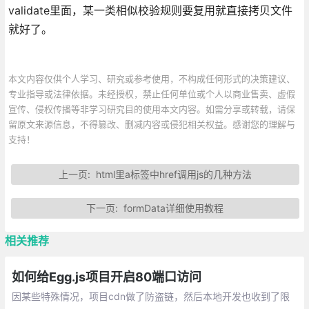
validate里面，某一类相似校验规则要复用就直接拷贝文件
就好了。
本文内容仅供个人学习、研究或参考使用，不构成任何形式的决策建议、
专业指导或法律依据。未经授权，禁止任何单位或个人以商业售卖、虚假
宣传、侵权传播等非学习研究目的使用本文内容。如需分享或转载，请保
留原文来源信息，不得篡改、删减内容或侵犯相关权益。感谢您的理解与
支持！
上一页:
html里a标签中href调用js的几种方法
下一页:
formData详细使用教程
相关推荐
如何给Egg.js项目开启80端口访问
因某些特殊情况，项目cdn做了防盗链，然后本地开发也收到了限