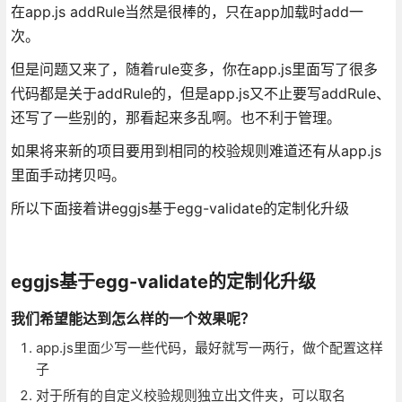
在app.js addRule当然是很棒的，只在app加载时add一
次。
但是问题又来了，随着rule变多，你在app.js里面写了很多
代码都是关于addRule的，但是app.js又不止要写addRule、
还写了一些别的，那看起来多乱啊。也不利于管理。
如果将来新的项目要用到相同的校验规则难道还有从app.js
里面手动拷贝吗。
所以下面接着讲eggjs基于egg-validate的定制化升级
eggjs基于egg-validate的定制化升级
我们希望能达到怎么样的一个效果呢？
app.js里面少写一些代码，最好就写一两行，做个配置这样
子
对于所有的自定义校验规则独立出文件夹，可以取名