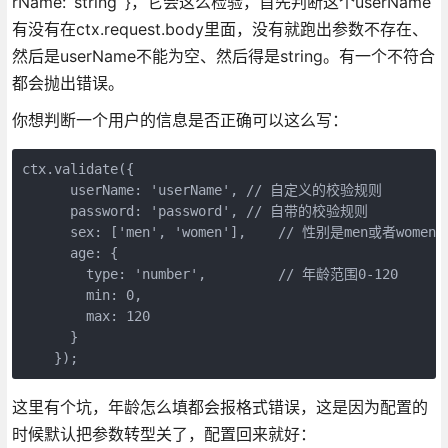
rName: ‘string‘ }，它会这么检验，首先判断这个userName
有没有在ctx.request.body里面，没有就跑出参数不存在、
然后是userName不能为空、然后得是string。有一个不符合
都会抛出错误。
你想判断一个用户的信息是否正确可以这么写：
ctx.validate({

      userName: 'userName', // 自定义的校验规则

      password: 'password', // 自带的校验规则

      sex: ['men', 'women'],    // 性别是men或者women

      age: {

        type: 'number',         // 年龄范围0-120

        min: 0,

        max: 120

      }

    });
这里有个坑，年龄怎么填都会报格式错误，这是因为配置的
时候默认把参数转型关了，配置回来就好：