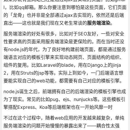
l，比如qq邮箱。那么你要注意到哪怕是这些页面，它们页面
的「龙骨」也并非是全部通过ajax去实现的，依然还是后端
直出——这也就是我们现在又老生常谈的
服务端渲染
。
服务端渲染的好处有很多，比如对于SEO友好，一些对安全
性要求高的页面采用服务端渲染是更保险的。而在当时还没
有node.js的年代，为了良好地构建前端页面，都是通过服务
端语言对应的模板引擎来实现动态网页、页面结构的组织、
组件的复用。比如Laravel的blade，用在Django上的jinja
2，用在Struts的jsp等等。实际上到如今，一门后端语言想
要能实现自己的web功能，都需要有自己对应的模板引擎。
node.js诞生之后，前端拥有自己的后端渲染的模板引擎也成
为了现实。常见的比如pug、ejs、nunjucks等。这些模板引
擎搭配Express、Koa等后端框架也在一开始风靡一时
不过在这个过程中，随着web应用的开发越来越复杂，单纯
服务端渲染的问题开始慢慢的暴露出来了——耦合性太强