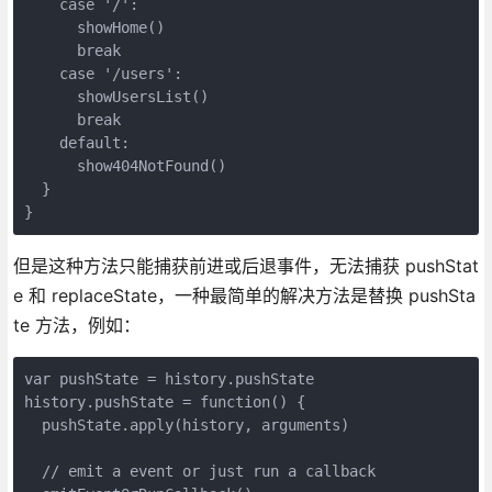
    case '/':

      showHome()

      break

    case '/users':

      showUsersList()

      break

    default:

      show404NotFound()

  }

但是这种方法只能捕获前进或后退事件，无法捕获 pushStat
e 和 replaceState，一种最简单的解决方法是替换 pushSta
te 方法，例如：
var pushState = history.pushState

history.pushState = function() {

  pushState.apply(history, arguments)

  // emit a event or just run a callback
