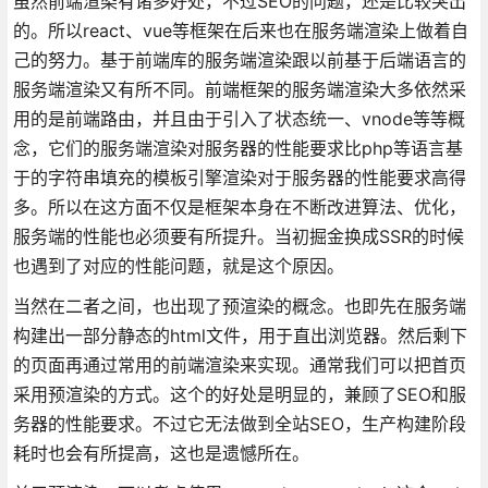
虽然前端渲染有诸多好处，不过SEO的问题，还是比较突出
的。所以react、vue等框架在后来也在服务端渲染上做着自
己的努力。基于前端库的服务端渲染跟以前基于后端语言的
服务端渲染又有所不同。前端框架的服务端渲染大多依然采
用的是前端路由，并且由于引入了状态统一、vnode等等概
念，它们的服务端渲染对服务器的性能要求比php等语言基
于的字符串填充的模板引擎渲染对于服务器的性能要求高得
多。所以在这方面不仅是框架本身在不断改进算法、优化，
服务端的性能也必须要有所提升。当初掘金换成SSR的时候
也遇到了对应的性能问题，就是这个原因。
当然在二者之间，也出现了预渲染的概念。也即先在服务端
构建出一部分静态的html文件，用于直出浏览器。然后剩下
的页面再通过常用的前端渲染来实现。通常我们可以把首页
采用预渲染的方式。这个的好处是明显的，兼顾了SEO和服
务器的性能要求。不过它无法做到全站SEO，生产构建阶段
耗时也会有所提高，这也是遗憾所在。