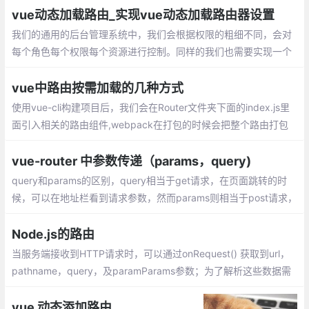
vue动态加载路由_实现vue动态加载路由器设置
我们的通用的后台管理系统中，我们会根据权限的粗细不同，会对
每个角色每个权限每个资源进行控制。同样的我们也需要实现一个
这样的功能。 这篇文章我将主要讲vue端的实现，关于后台接口我
就不会涉及，当我接触的时候我们的后台接口是springcloud实现。
vue中路由按需加载的几种方式
使用vue-cli构建项目后，我们会在Router文件夹下面的index.js里
面引入相关的路由组件,webpack在打包的时候会把整个路由打包
成一个js文件，如果页面一多，会导致这个文件非常大，加载缓慢
vue-router 中参数传递（params，query)
query和params的区别，query相当于get请求，在页面跳转的时
候，可以在地址栏看到请求参数，然而params则相当于post请求，
参数不会在地址栏中显示。
Node.js的路由
当服务端接收到HTTP请求时，可以通过onRequest() 获取到url，
pathname，query，及paramParams参数；为了解析这些数据需
要使用url和querystring模块
vue 动态添加路由