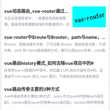
置一个导航链接，切换不同 HTML 内容
vue动态路由_vue-router通过接口请求动态生成路由的实现
在后台管理系统中，一般都会采用权限管
理。路由菜单数据都会保存到数据库中，在
vue-router 2.2版本新增了一个router.addR
outes(routes)方法，即可用它来实现动态路
vue-router中$route与$router，path与name，params与query的区别梳理
由了
$router : 是路由操作对象，只写对象,$route : 路由信息对象，只读
对象，path 和 Name路由跳转方式，都可以用query传参；path路
由跳转方式,params传参会被忽略，只能用name命名的方式跳转
vue路由history模式_如何去除vue项目中的#
在使用vue-cli搭建的环境中，浏览器上URL地址中是存在#的，这
是由于vue-router 默认 hash 模式，不难发现#的出现真的很丑
陋。官网给出了如何使用history模式mode: history
vue路由传参主要的3种方式
vue中路由传参主要的3种方式：query方式(push时使用path来匹
配)、params模式(push时使用name来匹配)、location预声明参数
模式(push使用path来匹配,但是它跟params模式不同)