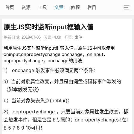
首页
资源
工具
文章
教程
栏目
原生JS实时监听input框输入值
更新日期:
2019-07-06
阅读:
4.8k
标签:
事件
利用原生JS实时监听input框输入值，原生JS中可以使用
oninput,onpropertychange,onchange，oninput，
onpropertychange，onchange的用法
1） onchange 触发事件必须满足两个条件：
a）当前对象属性改变，并且是由键盘或鼠标事件激发的
（脚本触发无效）
b）当前对象失去焦点(onblur)；
2）
onpropertychange ，只要当前对象属性发生改变，都
会触发事件，但是它是IE专属的；onpropertychange只在I
E 5 7 8 9 10可用！