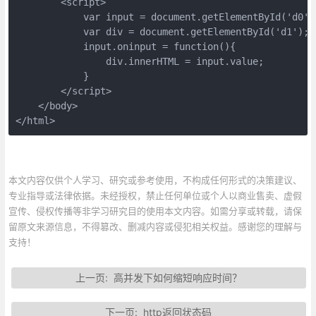
        <script>  

            var input = document.getElementById('d0') 
            var div = document.getElementById('d1');  
            input.oninput = function(){  

                div.innerHTML = input.value;  

            }  

        </script>  

    </body>  

</html>
本文内容仅供个人学习、研究或参考使用，不构成任何形式的决策建议、
专业指导或法律依据。未经授权，禁止任何单位或个人以商业售卖、虚假
宣传、侵权传播等非学习研究目的使用本文内容。如需分享或转载，请保
留原文来源信息，不得篡改、删减内容或侵犯相关权益。感谢您的理解与
支持！
上一页:
高并发下如何缩短响应时间？
下一页:
http返回状态码