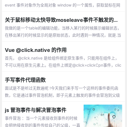
pagation...
event 事件对象作为全局对象 window 的一个属性，获取鼠标在网
页中的坐标 = 鼠标在视窗中的坐标 + 浏览器滚动条坐标
关于鼠标移动太快导致moseleave事件不触发的问题
我做的是一个table的编辑功能，当移入某行的时候展示编辑状态，
在移出某行的时候显示的是原始状态，此时遇到一种情况，就是.当
mousenter事件触发之后，由于鼠标移动得太快，同一个tr上绑定
的mouseleave事件压根儿就没有执行。
Vue @click.native 的作用
首先， @click.native 是给组件绑定原生事件，只能用在组件上，
不可以用在原生元素上。在组件上绑定@click=clickCpn事件，clic
k事件无法触发也不生效
手写事件代理函数
面试是不是听过无数遍呢 !今天我们来手写一个这样的事件委托函
数，它是通过事件冒泡机制，即子元素上触发的事件会冒泡到父级
上， 即父级也会触发该类型的事件
js 冒泡事件与解决冒泡事件
事件冒泡 ：当一个元素接收到事件的时候
会把他接收到的事件传给自己的父级，一直