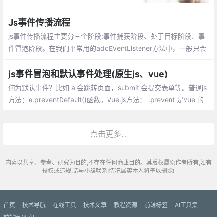
到window 。取消事件冒泡有两种方式：e.s
topPropagation(); window.event.cancelB
Js事件传播流程
ubble=true;
js事件传播流程主要分三个阶段:事件捕获阶段、处于目标阶段、事
件冒泡阶段。在我们平常用的addEventListener方法中，一般只会
用到两个参数，一个是需要绑定的事件，另一个是触发事件后要执
行的函数
js事件冒泡和默认事件处理(原生js、vue)
何为默认事件？比如 a 会跳转页面，submit 会提交表单等。普通js
方法：e.preventDefault()函数。Vue.js方法： .prevent 是vue 的
内置修饰符，调用了 event.preventDefault()阻止默认事件
点击更多...
内容以共享、参考、研究为目的,不存在任何商业目的。其版权属原作者所有,如有
侵权或违规,请与小编联系!情况属实本人将予以删除!
首页
技术导航
在线工具
技术文章
教程资源
前端标签
AI工具集