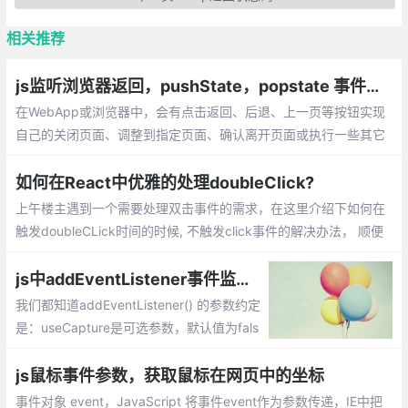
相关推荐
js监听浏览器返回，pushState，popstate 事件，window.history对象
在WebApp或浏览器中，会有点击返回、后退、上一页等按钮实现
自己的关闭页面、调整到指定页面、确认离开页面或执行一些其它
操作的需求。可以使用 popstate 事件进行监听返回、后退、上一
页操作。
如何在React中优雅的处理doubleClick?
上午楼主遇到一个需要处理双击事件的需求，在这里介绍下如何在
触发doubleCLick时间的时候, 不触发click事件的解决办法， 顺便
分享给大家。解决办法也很简单： 延迟 click事件的处理， 直到判
断这个click 不在 doubleClick 中。
js中addEventListener事件监听器参数详解
我们都知道addEventListener() 的参数约定
是：useCapture是可选参数，默认值为fals
e，目前DOM 规范做了修订：addEventList
ener() 的第三个参数可以是个对象值了。pa
js鼠标事件参数，获取鼠标在网页中的坐标
ssive就是告诉浏览器我可不可以用stopPro
事件对象 event，JavaScript 将事件event作为参数传递，IE中把