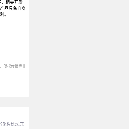
下，相关开发
发产品具备自身
便利。
、侵权传播等非
现
的架构模式,其