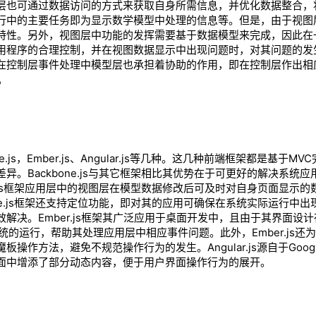
层也可通过数据访问的方式来获取自身所需信息，并优化数据整合，
行中的主要任务即为显示数学模型中处理的信息等。但是，由于视图
特性。另外，视图层中功能的发挥需要基于数据模型来完成，因此在
用程序的合理控制，并在视图数据显示中出现问题时，对其问题的发
在控制层事件处理中模型层也承担着协助的作用，即在控制层作出相
。
，Ember.js、Angular.js等几种。这几种前端框架都是基于MV
。Backbone.js与其它框架相比其优势在于可更好的解决系统应
e.js框架应用层中的视图层在模型数据修改后可及时对自身页面显示的
ne.js框架还支持定位功能，即对其的应用可确保在系统实际运行中出
决。Ember.js框架其广泛应用于桌面开发中，且由于其界面设
的运行，帮助其处理应用层中相应事件问题。此外，Ember.js还
作方法，避免不规范操作行为的发生。Angular.js源自于Goog
面中增添了部分动态内容，便于用户界面操作行为的展开。