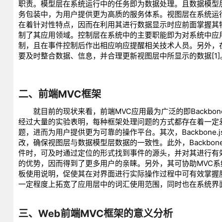
职责。模型层在系统运行中的任务即为数据处理。且数据模型
务包装中，为用户提供更为高质的服务体系。视图层在系统运
在着针对性特点，因而在利用其进行数据显示时应前面掌握其
制了其应用领域。控制层在系统中的主要职能即为对系统中应
制，且在事件控制后作出相应响应提醒相关技术人员。另外，
要及时整合数据、信息，并合理更新视图层中所显示的数据[1]
二、前端MVC框架
就目前的现状来看，前端MVC应用最为广泛的即Backbone.js
经过大量的实验表明，每种框架处理问题的方式都存在着一定差异
题，进而为用户提供更为可靠的操作平台。其次，Backbon
改，确保视图层与数据模型层数据的一致性。此外，Backbo
件时，可及时通过定位的形式找到事件的源头，并对其进行有效解
的优势，因而得到了更多用户的亲睐。另外，其可协助MVC系统
板使用说明，促使其在对界面进行实际操作过程中可有效掌握魔板操
一定程度上拓宽了应用层中的词汇使用范围，同时也在系统界
三、Web前端MVC框架的意义分析