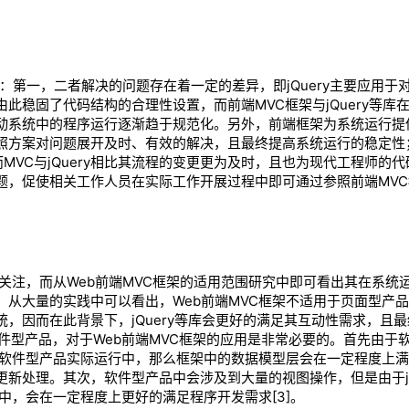
：第一，二者解决的问题存在着一定的差异，即jQuery主要应用于
稳固了代码结构的合理性设置，而前端MVC框架与jQuery等库
动系统中的程序运行逐渐趋于规范化。另外，前端框架为系统运行提
照方案对问题展开及时、有效的解决，且最终提高系统运行的稳定性
因而MVC与jQuery相比其流程的变更更为及时，且也为现代工程师的
问题，促使相关工作人员在实际工作开展过程中即可通过参照前端MV
注，而从Web前端MVC框架的适用范围研究中即可看出其在系统
从大量的实践中可以看出，Web前端MVC框架不适用于页面型产
因而在此背景下，jQuery等库会更好的满足其互动性需求，且最
件型产品，对于Web前端MVC框架的应用是非常必要的。首先由于
于软件型产品实际运行中，那么框架中的数据模型层会在一定程度上
新处理。其次，软件型产品中会涉及到大量的视图操作，但是由于jQ
中，会在一定程度上更好的满足程序开发需求[3]。