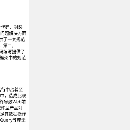
对代码、封装
在问题解决方面
供了一套规范
；第二，
代码编写提供了
C框架中的规范
运行中占着至
品中，造成此现
终导致Web前
软件型产品对
满足其数据操作
uery等库无