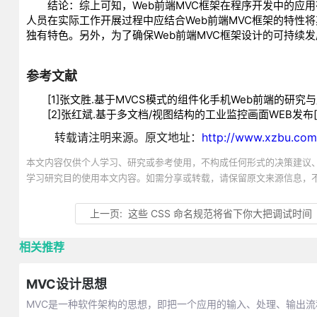
结论：综上可知，Web前端MVC框架在程序开发中的应用有
人员在实际工作开展过程中应结合Web前端MVC框架的特性
独有特色。另外，为了确保Web前端MVC框架设计的可持续
参考文献
[1]张文胜.基于MVCS模式的组件化手机Web前端的研究与应用[
[2]张红斌.基于多文档/视图结构的工业监控画面WEB发布[J].
转载请注明来源。原文地址：
http://www.xzbu.com
本文内容仅供个人学习、研究或参考使用，不构成任何形式的决策建议
学习研究目的使用本文内容。如需分享或转载，请保留原文来源信息，
上一页:
这些 CSS 命名规范将省下你大把调试时间
相关推荐
MVC设计思想
MVC是一种软件架构的思想，即把一个应用的输入、处理、输出流程按照M