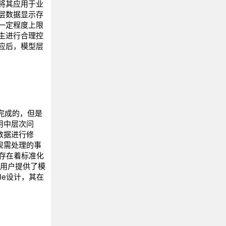
将其应用于业
层数据显示存
一定程度上限
生进行合理控
应后，模型层
C完成的，但是
用中层次问
数据进行修
现需处理的事
计存在着标准化
为用户提供了模
le设计，其在