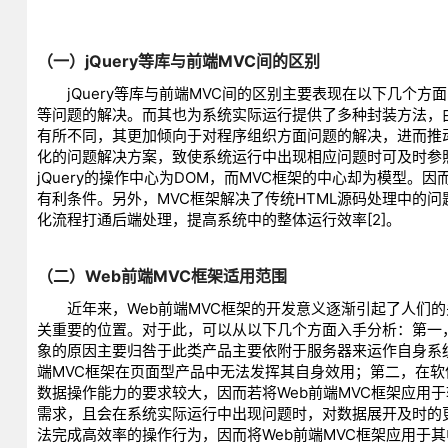
（一）jQuery等库与前端MVC间的区别
jQuery等库与前端MVC间的区别主要表现在以下几个方面
等问题的解决。而其也为系统实际运行提供了多种封装方法，由此
有所不同，其更加倾向于对程序组织方面问题的解决，进而推
化的问题解决方案，致使系统运行中出现相应问题时可及时参
jQuery的操作中心为DOM，而MVC框架的中心却为模型。
有利条件。另外，MVC框架解决了传统HTML源码处理中的
化流程打通后端处理，提高系统中的整体运行效率[2]。
（二）Web前端MVC框架适用范围
近年来，Web前端MVC框架的开发意义逐渐引起了人们的关
关重要的位置。对于此，可以从以下几个方面入手分析：第一，
象的原因主要归咎于此类产品主要依附于服务器来运作自身系统，
端MVC框架在页面型产品中无法发挥其自身效用；第二，在软
数据操作能力的要求较大，因而若将Web前端MVC框架应用
需求，且会在系统实际运行中出现问题时，对数据展开及时的更
法完成高效率的操作行为，因而将Web前端MVC框架应用于其