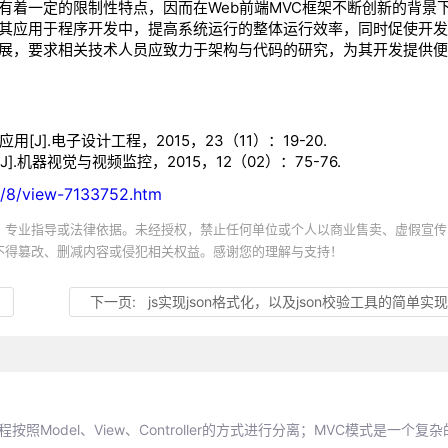
着一定的限制性特点，因而在Web前端MVC框架不断创新的背景
将其应用于程序开发中，提高系统运行的整体运行效率，同时促使开
发展，要求相关技术人员应致力于架构与代码的研究，为其开发提供
J].电子设计工程，2015，23（11）：19-20.
机器视觉与视频监控，2015，12（02）：75-76.
/8/view-7133752.htm
、专业指导或法律依据。未经授权，禁止任何单位或个人以商业售卖、虚假宣传
不得篡改、删减内容或侵犯相关权益。感谢您的理解与支持！
下一页:
js实现json格式化，以及json校验工具的简单实
odel、View、Controller的方式进行分离；MVC模式是一个复杂