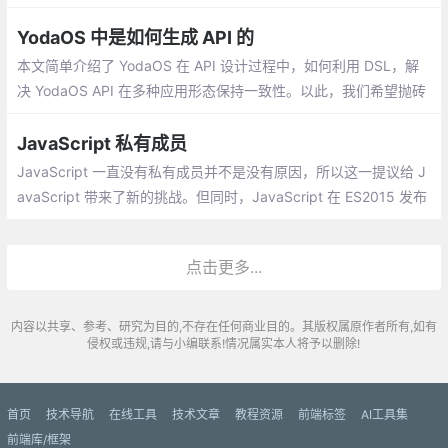
年前告诉我的，他的信条。
YodaOS 中是如何生成 API 的
本文简单介绍了 YodaOS 在 API 设计过程中，如何利用 DSL，解
决 YodaOS API 在多种应用形态保持一致性。以此，我们希望抛砖
引玉：帮助读者更好地了解 YodaOS API 的生成过程,帮助读者了解
到 DSL，也能将这种思路应用在自己的项目中
JavaScript 私有成员
JavaScript 一直没有私有成员并不是没有原因，所以这一提议给 J
avaScript 带来了新的挑战。但同时，JavaScript 在 ES2015 发布
的时候已经在考虑私有化的问题了，所以要实现私有成员也并非毫
无基础。
点击更多...
内容以共享、参考、研究为目的,不存在任何商业目的。其版权属原作者所有,如有
侵权或违规,请与小编联系!情况属实本人将予以删除!
首页
技术导航
在线工具
技术文章
教程资源
前端标签
AI工具集
前端库/框架