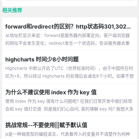
相关推荐
forward和redirect的区别？http状态码301,302分别代表什么？
从地址栏显示来说：forward是服务器内部重定向，客户端浏览器
的网址不会发生变化；redirect发生一个状态码，告诉服务器去重
新请求那个网址，显示的的新的网址数据共享：forward使用的是
同一个request
highcharts 时间少8小时问题
Highcharts 中默认开启了UTC（世界标准时间），由于中国所在时
区为+8，所以经过 Highcharts 的处理后会减去8个小时。如果不想
使用 UTC，有2种方法可供使用：
为什么不建议使用 index 作为 key 值
使用 index 作为 key 值有什么问题呢? 在我们日常开发中我们经常
会和 key 值打交道. 但是我们扪心自问, 真的理解 key 吗? 我想大多
数朋友可能会有些许犹豫.
挑战常规--不要使用||赋予默认值
js是一种弱类型的编程语言，代表着传入的变量并不清楚作为何种