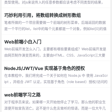
类型使用。对js来说传入的任意参数都应该考虑不同类型的结果，
而不是单单考虑一种情况。若传入0、false等，||所要实现默认值的
功能完全错误的
巧妙利用引用，将数组转换成树形数组
笔者所做的一个项目需要做一个前端的树形菜单，后端返回的数据
是一个平行的list，list中的每个元素都是一个对象，例如list[0]的值
为{id: 1, fid: 0, name: 一级菜单}，每个元素都指定了父元素，生成
的菜单可以无限级嵌套
Web前端小白入门
Web前端开发怎么入门，主要都有哪些要素组成？Web前端开发是
由网页制作演变而来的，主要由HTML、CSS、JavaScript三大要
素组成。专业的Web前端开发入门知识也一定会包含这些内容，下
面就给大家简单介绍一下。
NodeJS/JWT/Vue 实现基于角色的授权
在本教程中，我们将完成一个关于如何在 Node.js 中 使用 JavaScr
ipt ，并结合 JWT 认证，实现基于角色（role based）授权/访问的
简单例子。作为例子的 API 只有三个路由，以演示认证和基于角色
的授权
web前端学习之路
对于程序员来说，如果哪一天开始他停止了学习，那么他的职业生
涯便开始宣告消亡。这不是什么危言耸听的怪语，而是一位大牛几