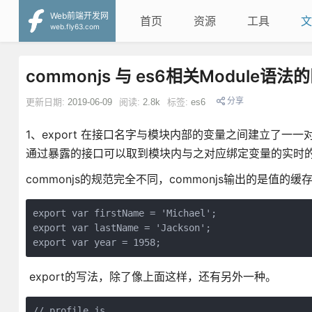
Web前端开发网
首页
资源
工具
文
web.fly63.com
commonjs 与 es6相关Module语法
分享
更新日期:
2019-06-09
阅读:
2.8k
标签:
es6
1、export 在接口名字与模块内部的变量之间建立了一
通过暴露的接口可以取到模块内与之对应绑定变量的实时
commonjs的规范完全不同，commonjs输出的是值的
export var firstName = 'Michael';

export var lastName = 'Jackson';

export var year = 1958;
export的写法，除了像上面这样，还有另外一种。
// profile.js
