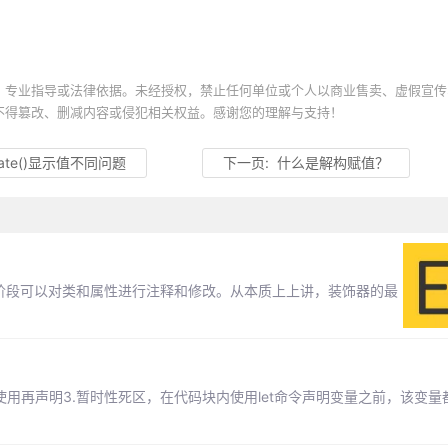
、专业指导或法律依据。未经授权，禁止任何单位或个人以商业售卖、虚假宣传
不得篡改、删减内容或侵犯相关权益。感谢您的理解与支持！
Date()显示值不同问题
下一页:
什么是解构赋值？
在设计阶段可以对类和属性进行注释和修改。从本质上上讲，装饰器的最
t不能先使用再声明3.暂时性死区，在代码块内使用let命令声明变量之前，该变