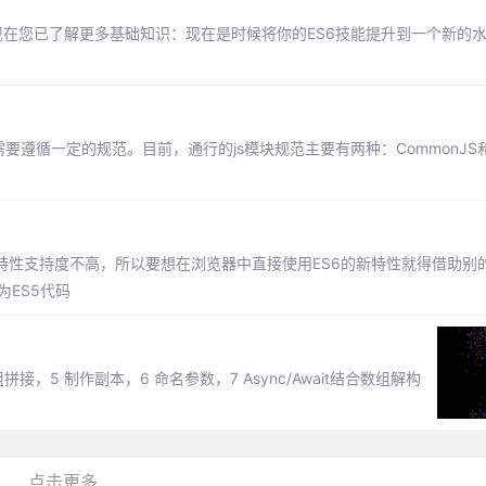
现在您已了解更多基础知识：现在是时候将你的ES6技能提升到一个新的水平
遵循一定的规范。目前，通行的js模块规范主要有两种：CommonJS和
对ES6新特性支持度不高，所以要想在浏览器中直接使用ES6的新特性就得借助
为ES5代码
接，5 制作副本，6 命名参数，7 Async/Await结合数组解构
点击更多...