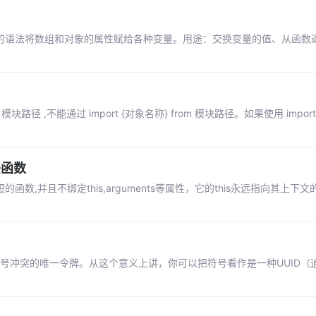
量的语法将数组和对象的属性赋给各种变量。用途：交换变量的值、从函数
om 模块路径 ,不能通过 import {对象名称} from 模块路径。如果使用 import
头函数
并且不绑定this,arguments等属性，它的this永远指向其上下文的 
符号冲突的唯一令牌。从这个意义上讲，你可以把符号看作是一种UUID（