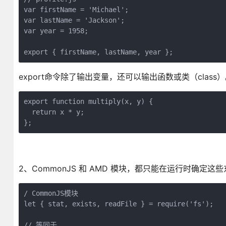
var firstName = 'Michael';

var lastName = 'Jackson';

var year = 1958;

export { firstName, lastName, year };
export命令除了输出变量，还可以输出函数或类（class
export function multiply(x, y) {

  return x * y;

};
2、CommonJS 和 AMD 模块，都只能在运行时确定
/ CommonJS模块

let { stat, exists, readFile } = require('fs');

// 等同于
