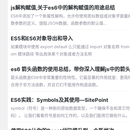
js解构赋值,关于es6中的解构赋值的用途总结
ES6中添加了一个新属性解构，允许你使用类似数组或对象字面
数参数的定义、提取JSON数据、函数参数的默认值...
ES5和ES6对象导出和导入
如果模块中使用 export default {},只能通过 import 对象名称 fr
om 模块路径 导出具体某个对象或者方法名称
es6 箭头函数的使用总结，带你深入理解js中的箭
箭头函数是ES6中非常重要的性特性。它最显著的作用就是：更简短的函数,
合用于非方法函数，并且它们不能用作构造函数。
ES6实践：Symbols及其使用—SitePoint
symbol（符号）是一种新的原始数据类型，一个确保不会和其它
码）。 让我们看看符号是如何工作的，以及我们能用它做些什么。