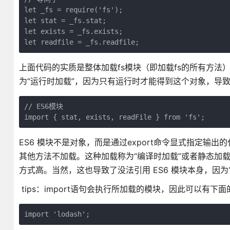
let _fs = require('fs');

let stat = _fs.stat;

let exists = _fs.exists;

let readfile = _fs.readfile;
上面代码的实质是整体加载fs模块（即加载fs的所有方法）
为“运行时加载”，因为只有运行时才能得到这个对象，导致
// ES6模块

import { stat, exists, readFile } from 'fs';
ES6 模块不是对象，而是通过export命令显式指定输出的
其他方法不加载。这种加载称为“编译时加载”或者静态加载，即
方式高。当然，这也导致了没法引用 ES6 模块本身，因
tips：import语句会执行所加载的模块，因此可以有下
import 'lodash';