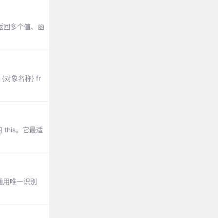
返回多个值、函
 {对象名称} fr
this。它最适
通用唯一识别