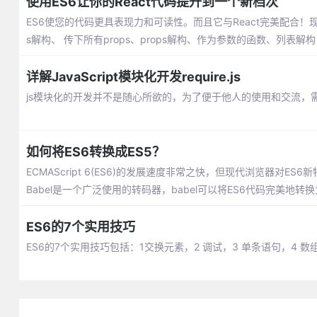
使用ES6让你的React代码提升到一个新档次
ES6使您的代码更具表现力和可读性。而且它与React完美配合！
s解构、 传下所有props、props解构、作为参数的函数、列表解构
详解JavaScript模块化开发require.js
js模块化的开发并不是随心所欲的，为了便于他人的使用和交流，需要
如何将ES6转换成ES5？
ECMAScript 6(ES6)的发展速度非常之快，但现代浏览器
Babel是一个广泛使用的转码器，babel可以将ES6代码完美地转换
ES6的7个实用技巧
ES6的7个实用技巧包括：1交换元素，2 调试，3 单条语句，4 数组拼