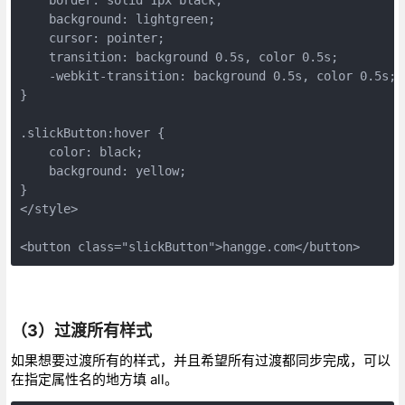
    background: lightgreen;

    cursor: pointer;

    transition: background 0.5s, color 0.5s;

    -webkit-transition: background 0.5s, color 0.5s;

}

.slickButton:hover {

    color: black;

    background: yellow;

}

</style>

<button class="slickButton">hangge.com</button>
（3）过渡所有样式
如果想要过渡所有的样式，并且希望所有过渡都同步完成，可以
在指定属性名的地方填 all。