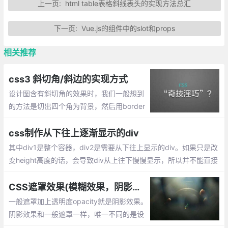
上一页:
html table表格斜线表头的实现方法总汇
下一页:
Vue.js的组件中的slot和props
相关推荐
css3 斜切角/斜边的实现方式
设计图含有斜切角的效果时，我们一般想到
的方法是切出四个角为背景，然后用border
连起来，这样就能显示出该效果了，那么直
接使用css呢？下面就整理css做斜边的效
css制作从下往上逐渐显示的div
果。
其中div1是整个容器，div2是需要从下往上显示的div。如果只是改
变height高度的话，会导致div从上往下慢慢显示，所以并不能直接
设置div2的高度来达成效果，此时我们需要一个遮罩mask来帮助di
v2达成想要的效果。
CSS遮罩效果(模糊效果，阴影效果，毛玻璃效果)
一般遮罩加上透明度opacity就是阴影效果。
阴影效果和一般遮罩一样，唯一不同的是设
置.mask遮罩的背景色用rgba()表示，当然h