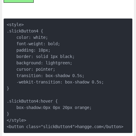
<style>

.slickButton4 {

    color: white;

    font-weight: bold;

    padding: 10px;

    border: solid 1px black;

    background: lightgreen;

    cursor: pointer;   

    transition: box-shadow 0.5s;

    -webkit-transition: box-shadow 0.5s;

}

.slickButton4:hover {

    box-shadow:0px 0px 20px orange;

}

</style>

<button class="slickButton4">hangge.com</button>