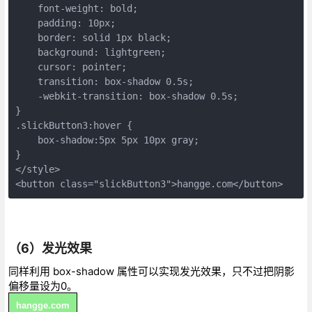
    font-weight: bold;

    padding: 10px;

    border: solid 1px black;

    background: lightgreen;

    cursor: pointer;   

    transition: box-shadow 0.5s;

    -webkit-transition: box-shadow 0.5s;

}

.slickButton3:hover {

    box-shadow:5px 5px 10px gray;

}

</style>

<button class="slickButton3">hangge.com</button>
（6）发光效果
同样利用 box-shadow 属性可以实现发光效果，只不过把阴影
偏移量设为0。
hangge.com