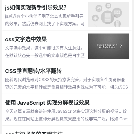
sla()也是可以的。模糊效果(毛玻璃效果) 通
js如何实现新手引导效果？
过 filter来实现
js最近有个小伙伴问到了怎么实现新手引导
的效果，然后便去网上找了下实现方案。可
以通过css的border来实现。
css文字选中效果
文字选中效果，这个可能很少有人注意过。
在默认状态先一般选中的文本颜色是白字蓝
底的，不过可以通过CSS进行设置。::select
ion定义元素上的伪选择器，以便在选定元素
CSS垂直翻转/水平翻转
时设置其中文本的样式。
随着现代浏览器对CSS3的支持愈发完善，对于实现各个浏览器兼
容的元素的水平翻转或是垂直翻转效果也就成为了可能。相关的CS
S代码如下：
使用 JavaScript 实现分屏视觉效果
今天这篇文章就来讲讲使用JavaScript来实现这种分屏的视觉UI效
果。现在在网站上这种分屏视觉效果应用的也非常广泛，比如 Cors
air website。