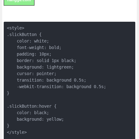
<style>

.slickButton {

    color: white;

    font-weight: bold;

    padding: 10px;

    border: solid 1px black;

    background: lightgreen;

    cursor: pointer;

    transition: background 0.5s;

    -webkit-transition: background 0.5s;

}

.slickButton:hover {

    color: black;

    background: yellow;

}

</style>
