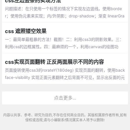
css左边竖条的实现方法
问题描述：在只使用一个标签的情况下实现左边竖线。使用borde
r；使用伪元素来实现；内/外阴影；drop-shadow；渐变 linearGra
dient
css 遮照镂空效果
一：最简单最粗暴的方法！截图！二：利用css3的阴影效果。三：
利用css的边框属性。四：最麻烦的一个，利用canvas的绘图功
能。五：遮罩层加box
css实现页面翻转 正反两面展示不同的内容
页面旋转使用css3的rorateY(180deg) 实现页面的翻转，使用back
face-visibility 实现正面元素翻转之后背面不可见，显示出反面的元
素，demo：<div><div>反面的内容</div><div>正面的内容</div
></div>
点击更多...
内容以共享、参考、研究为目的,不存在任何商业目的。其版权属原作者所有,如有
侵权或违规,请与小编联系!情况属实本人将予以删除!