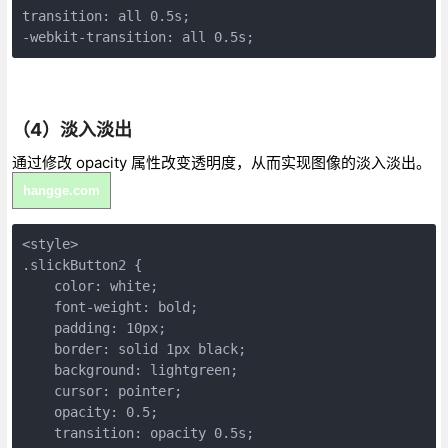
transition: all 0.5s;

-webkit-transition: all 0.5s;
（4）淡入淡出
通过修改 opacity 属性改变透明度，从而实现图像的淡入淡出。
hangge.com
<style>

.slickButton2 {

    color: white;

    font-weight: bold;

    padding: 10px;

    border: solid 1px black;

    background: lightgreen;

    cursor: pointer;

    opacity: 0.5;

    transition: opacity 0.5s;
