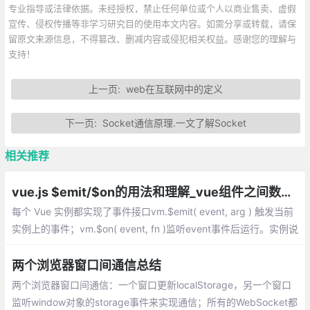
专业指导或法律依据。未经授权，禁止任何单位或个人以商业售卖、虚假
宣传、侵权传播等非学习研究目的使用本文内容。如需分享或转载，请保
留原文来源信息，不得篡改、删减内容或侵犯相关权益。感谢您的理解与
支持！
上一页:
web在互联网中的定义
下一页:
Socket通信原理.一文了解Socket
相关推荐
vue.js $emit/$on的用法和理解_vue组件之间数据传输通信
每个 Vue 实例都实现了事件接口vm.$emit( event, arg ) 触发当前
实例上的事件；vm.$on( event, fn )监听event事件后运行。实例说
明：Vuejs 用$emit与$on来进行兄弟组件之间的数据传输通信，Vu
ejs 用$emit与$on来进行跨页面之间的数据传输通信
两个浏览器窗口间通信总结
两个浏览器窗口间通信：一个窗口更新localStorage，另一个窗口
监听window对象的storage事件来实现通信；所有的WebSocket都