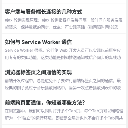
监听同一个服务器地址，利用send发送消息，利用onmessage获
取消息的变化；借助iframe 或 window.open；HTML5 中的 Web
客户端与服务端长连接的几种方式
Worker 可以分为两种不同线程类型
ajax 轮询实现原理：ajax 轮询指客户端每间隔一段时间向服务端发
起请求，保持数据的同步。优点：可实现基础（指间隔时间较短）
的数据更新。
如何与 Service Worker 通信
Service Worker 很棒。它们使 Web 开发人员可以实现以前原生应
用专有的类似功能。这类功能是例如推送通知或后台同步的离线功
能。它们是渐进式 Web 应用的核心。但是在设置它们之后
浏览器标签页之间通信的实现
前端开发过程中，总是避免不了要进行前端标签页之间的通信，最
经典的例子莫过于音乐播放网站中，当第一次点击播放列表中的歌
曲时，它会打开一个新的标签页进行播放，而当在列表中再次点击
歌曲播放时
前端跨页面通信，你知道哪些方法？
在浏览器中，我们可以同时打开多个Tab页，每个Tab页可以粗略理
解为一个“独立”的运行环境，即使是全局对象也不会在多个Tab间共
享。然而有些时候，我们希望能在这些“独立”的Tab页面之间同步页