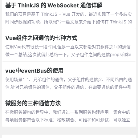
面的数据、信息或状态。
基于 ThinkJS 的 WebSocket 通信详解
我们的项目是基于 ThinkJS + Vue 开发的，最近实现了一个多端实
时同步数据的功能，所以想写一篇文章来介绍下如何在 ThinkJS 的
项目中利用 WebSocket 实现多端的实时通信。ThinkJS 是基于 Ko
a 2 开发的企业级 Node.js 服务端框架
Vue组件之间通信的七种方式
使用Vue也有很长一段时间,但是一直以来都没对其组件之间的通信
做一个总结,这次就借此总结一下。父子组件之间的通信props和$e
mit 父组件通过props将数据下发给props
vue中eventBus的使用
使用场景：1、兄弟组件的通信，父子组件的通信;2、不同路由的通
信.针对兄弟组件的通信，父子组件的通信，在需要通信的组件中引
入bus.js，一个组件触发事件，另一个组件监听事件
微服务的三种通信方法
在微服务架构的世界中，我们通过一系列服务构建应用。集合中的
每项服务都符合以下标准：松散耦合、可维护和可测试、可以独立
部署，微服务架构中的每个服务都解决了应用中的业务问题