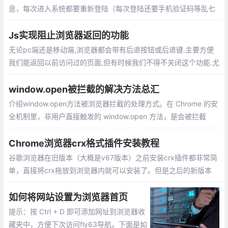
息，每次进入系统都要重新登陆（每次登陆还要手机验证码等乱七
八糟的验证信息，，，求用户的心里阴影面积），但是刷新页面不
可以清除登陆信息。
Js实现阻止浏览器返回的功能
无论pc端还是移动端,浏览器都会带有后退按钮或后退键.主要方便
我们能返回以前访问过的页面,但有时候我们不得不关闭这个功能.尤
其是对于一些推广落地页,用户进入后不希望它返回
window.open被拦截的解决方法总汇
介绍window.open方法被浏览器拦截的处理方式。在 Chrome 的安
全机制里，非用户直接触发的 window.open 方法，是会被拦截
的，这是由于浏览器为了维护用户安全和体验，下面采用几种变通
方法解决：表单提交的方式、onclick事件、延迟打开等
Chrome浏览器crx格式插件安装教程
谷歌浏览器在旧版本（大概是v67版本）之前安装crx插件都非常简
单，直接将crx拖放到浏览器内就可以安装了。但是之后的新版本
（目前已经升级到v80版本）就只允许用户通过谷歌应用商店安装
插件
如何将网站设置为浏览器首页
提示：按 Ctrl + D 即可添加网址到浏览器收
藏夹中，方便下次访问fly63导航。下面是如