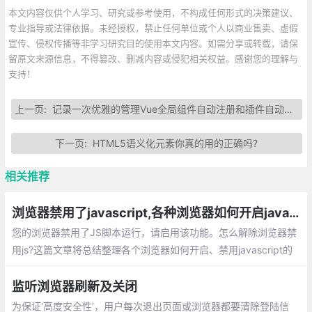
本文内容仅供个人学习、研究或参考使用，不构成任何形式的决策建议、
专业指导或法律依据。未经授权，禁止任何单位或个人以商业售卖、虚假
宣传、侵权传播等非学习研究目的使用本文内容。如需分享或转载，请保
留原文来源信息，不得篡改、删减内容或侵犯相关权益。感谢您的理解与
支持！
上一页:
记录一次优雅的管理Vue全局组件自动注册和插件自动引入
下一页:
HTML5语义化元素你真的用的正确吗?
相关推荐
浏览器禁用了javascript,各种浏览器如何开启javascript的方法总汇
您的浏览器禁用了JS脚本运行，请启用该功能。怎么解除浏览器禁
用js?这篇文章将总结整理各个浏览器如何开启、禁用javascript的
方法总汇。
监听浏览器刷新及关闭
为保证‘高度安全性’，用户每次退出页面或浏览器都要清除登陆信