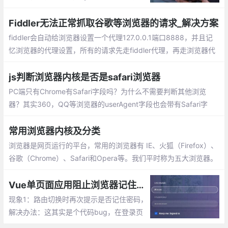
何设置首页的方法。Google Chrome浏览器
设为首页的方法;Firefox火狐浏览器设为首页
Fiddler无法正常抓取谷歌等浏览器的请求_解决方案
的方法
fiddler会自动给浏览器设置一个代理127.0.0.1端口8888，并且记
忆浏览器的代理设置，所有的请求先走fiddler代理，再走浏览器代
理。解决方案：关闭SwitchyOmega代理，或者使用其代理中的系
统代理选项。即可解决问题。
js判断浏览器内核是否是safari浏览器
PC端只有Chrome有Safari字段吗？为什么不需要判断其他浏览
器？其实360，QQ等浏览器的userAgent字段也会带有Safari字
段，但是由于他们基于Chrome二次开发的，所有也会携带有Chro
me字段。
常用浏览器内核及分类
浏览器是网页运行的平台，常用的浏览器有 IE、火狐（Firefox）、
谷歌（Chrome）、Safari和Opera等。我们平时称为五大浏览器。
浏览器内核分成两部分：渲染引擎和 JS 引擎
Vue单页面应用阻止浏览器记住密码
现象1：路由切换时再次提示是否记住密码，
解决办法：这其实是个代码bug，在登录页
面，用form把输入框都包起来就行了。现象