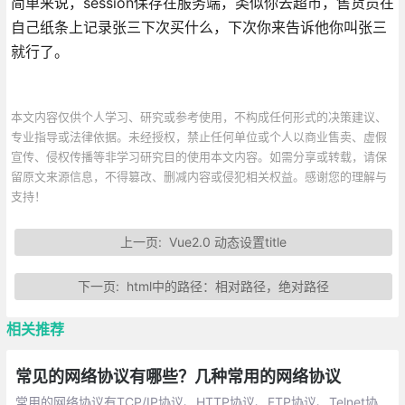
简单来说，session保存在服务端，类似你去超市，售货员在
自己纸条上记录张三下次买什么，下次你来告诉他你叫张三
就行了。
本文内容仅供个人学习、研究或参考使用，不构成任何形式的决策建议、
专业指导或法律依据。未经授权，禁止任何单位或个人以商业售卖、虚假
宣传、侵权传播等非学习研究目的使用本文内容。如需分享或转载，请保
留原文来源信息，不得篡改、删减内容或侵犯相关权益。感谢您的理解与
支持！
上一页:
Vue2.0 动态设置title
下一页:
html中的路径：相对路径，绝对路径
相关推荐
常见的网络协议有哪些？几种常用的网络协议
常用的网络协议有TCP/IP协议、HTTP协议、FTP协议、Telnet协