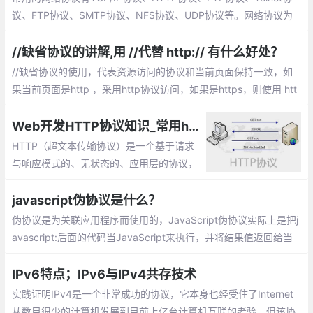
议、FTP协议、SMTP协议、NFS协议、UDP协议等。网络协议为
计算机网络中进行数据交换而建立的规则、标准或约定的集合。
//缺省协议的讲解,用 //代替 http:// 有什么好处？
//缺省协议的使用，代表资源访问的协议和当前页面保持一致，如
果当前页面是http ，采用http协议访问，如果是https，则使用 htt
ps 协议访问。这样用就不管是http还是升级到https都不用改动代
码,现在很多CDN资源都是这样引用。一般使用在内链中，外链的协
Web开发HTTP协议知识_常用http方法、http状态码等（前端开发和面试必备)）
议头具有不确定性的原因。
HTTP（超文本传输协议）是一个基于请求
与响应模式的、无状态的、应用层的协议，
常基于TCP的连接方式，HTTP1.1版本中给
出一种持续连接的机制，绝大多数的Web开
javascript伪协议是什么？
发，都是构建在HTTP协议之上的Web应
伪协议是为关联应用程序而使用的，JavaScript伪协议实际上是把j
用。
avascript:后面的代码当JavaScript来执行，并将结果值返回给当
前页面。
IPv6特点；IPv6与IPv4共存技术
实践证明IPv4是一个非常成功的协议，它本身也经受住了Internet
从数目很少的计算机发展到目前上亿台计算机互联的考验。但该协