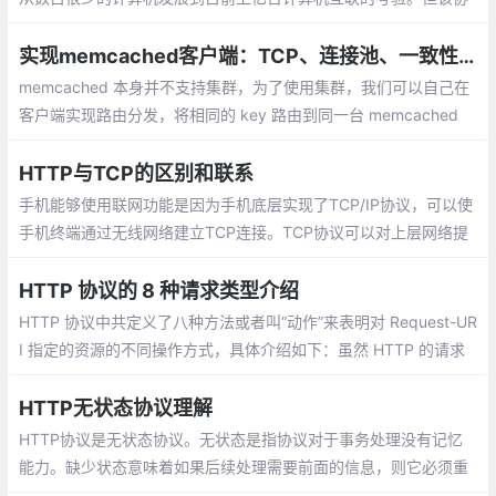
议是几十年前基于当时的网络规模而设计的。
实现memcached客户端：TCP、连接池、一致性哈希、自定义协议
memcached 本身并不支持集群，为了使用集群，我们可以自己在
客户端实现路由分发，将相同的 key 路由到同一台 memcached
上去即可。路由算法有很多，这里我们使用一致性哈希算法。
HTTP与TCP的区别和联系
手机能够使用联网功能是因为手机底层实现了TCP/IP协议，可以使
手机终端通过无线网络建立TCP连接。TCP协议可以对上层网络提
供接口，使上层网络数据的传输建立在“无差别”的网络之上。 建立
起一个TCP连接需要经过“三次握手”
HTTP 协议的 8 种请求类型介绍
HTTP 协议中共定义了八种方法或者叫“动作”来表明对 Request-UR
I 指定的资源的不同操作方式，具体介绍如下：虽然 HTTP 的请求
方式有 8 种，但是我们在实际应用中常用的也就是 get 和 post
HTTP无状态协议理解
HTTP协议是无状态协议。无状态是指协议对于事务处理没有记忆
能力。缺少状态意味着如果后续处理需要前面的信息，则它必须重
传，这样可能导致每次连接传送的数据量增大。另一方面，在服务