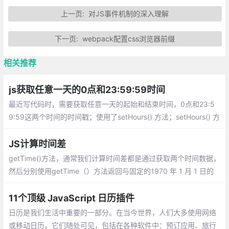
上一页:
对JS事件机制的深入理解
下一页:
webpack配置css浏览器前缀
相关推荐
js获取任意一天的0点和23:59:59时间
最近写代码时，需要获取任意一天的起始和结束时间，0点和23:5
9:59这两个时间的时间戳；使用了setHours() 方法；setHours() 方
法用于设置指定的时间的小时字段
JS计算时间差
getTime()方法，通常我们计算时间差都是通过获取两个时间数据，
然后分别使用getTime（）方法返回与固定的1970 年 1 月 1 日的
时间差，通过对返回毫秒数的差，换算成时间单位，得出两个时间
的时间差。
11个顶级 JavaScript 日历插件
日历是我们生活中重要的一部分。在当今世界，人们大多使用网络
或移动日历。它们随处可见，包括在各种软件中：预订应用、旅行