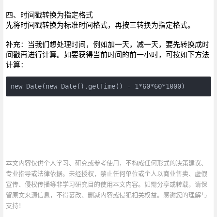
四、时间戳转换为指定格式
先将时间戳转换为标准时间格式，再按三转换为指定格式。
补充：当我们想处理时间，例如加一天，减一天，要先转换成时
间戳再进行计算。如要获得当前时间的前一小时，可按如下方法
计算：
new Date(new Date().getTime() - 1*60*60*1000)
本文内容仅供个人学习、研究或参考使用，不构成任何形式的决策建议、
专业指导或法律依据。未经授权，禁止任何单位或个人以商业售卖、虚假
宣传、侵权传播等非学习研究目的使用本文内容。如需分享或转载，请保
留原文来源信息，不得篡改、删减内容或侵犯相关权益。感谢您的理解与
支持！