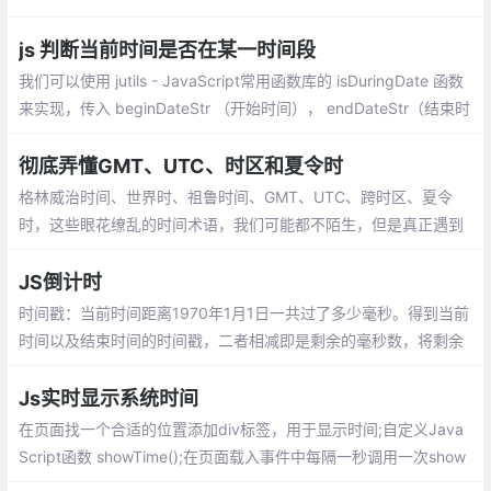
软件、项目管理、管理面板等。出于多种原因，用户可能需要在网
站上使用日历
js 判断当前时间是否在某一时间段
我们可以使用 jutils - JavaScript常用函数库的 isDuringDate 函数
来实现，传入 beginDateStr （开始时间）， endDateStr（结束时
间）， 当前时间是否在2018/09/17 - 2030/09/17 之间，输出 tru
e
彻底弄懂GMT、UTC、时区和夏令时
格林威治时间、世界时、祖鲁时间、GMT、UTC、跨时区、夏令
时，这些眼花缭乱的时间术语，我们可能都不陌生，但是真正遇到
问题，可能又不那么确定，不得不再去查一查，处理完可能过段时
间又忘记。今天，我们彻底来梳理一下它们。
JS倒计时
时间戳：当前时间距离1970年1月1日一共过了多少毫秒。得到当前
时间以及结束时间的时间戳，二者相减即是剩余的毫秒数，将剩余
毫秒数转化成 时 分 秒 即是倒计时。
Js实时显示系统时间
在页面找一个合适的位置添加div标签，用于显示时间;自定义Java
Script函数 showTime();在页面载入事件中每隔一秒调用一次show
Time()函数，实时显示系统时间