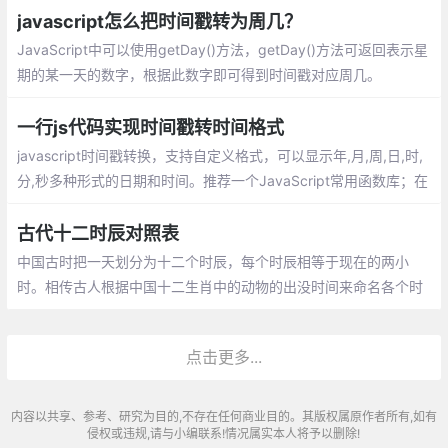
javascript怎么把时间戳转为周几？
JavaScript中可以使用getDay()方法，getDay()方法可返回表示星
期的某一天的数字，根据此数字即可得到时间戳对应周几。
一行js代码实现时间戳转时间格式
javascript时间戳转换，支持自定义格式，可以显示年,月,周,日,时,
分,秒多种形式的日期和时间。推荐一个JavaScript常用函数库；在
日常工作生活中，会经常用到一些日期格式化，url相关操作，浏览
器类型判断，常用验证格式等等函数
古代十二时辰对照表
中国古时把一天划分为十二个时辰，每个时辰相等于现在的两小
时。相传古人根据中国十二生肖中的动物的出没时间来命名各个时
辰。十二时辰制。西周时就已使用。
点击更多...
内容以共享、参考、研究为目的,不存在任何商业目的。其版权属原作者所有,如有
侵权或违规,请与小编联系!情况属实本人将予以删除!