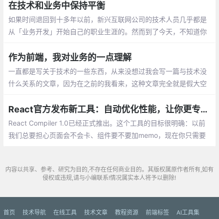
在技术和业务中保持平衡
如果时间退回到十多年以前，新兴互联网公司的技术人员几乎都是
从「业务开发」开始自己的职业生涯的。然而到了今天，不知道你
有没有发现，业务开发和纯技术的开发已经有了明显的分野。最开
始，互联网业务的出现，让人们第一次从用户需求和用户体验的角
作为前端，我对业务的一点理解
度来设计产品
一直都是写关于技术的一些东西，从来没想过我会写一篇与技术没
什么关系的文章，因为在之前的我看来，这种文章完全就是假大空
React官方发布新工具：自动优化性能，让你更专注于业务代码
React Compiler 1.0已经正式推出。这个工具的目标很明确：以前
我们总要担心页面会不会卡、组件要不要加memo，现在你只需要
安装这个工具，然后安心写代码。不过，事情真的这么简单吗？我
们来仔细看看。
内容以共享、参考、研究为目的,不存在任何商业目的。其版权属原作者所有,如有
侵权或违规,请与小编联系!情况属实本人将予以删除!
首页
技术导航
在线工具
技术文章
教程资源
前端标签
AI工具集