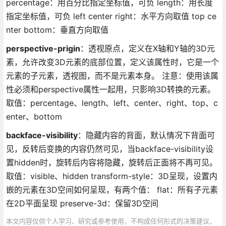
percentage：用百分比指定坐标值，可负 length：用长度
指定坐标值，可负 left center right：水平方向取值 top ce
nter bottom：垂直方向取值
perspective-prigin
：透视原点，定义在X轴和Y轴的3D元
素，允许改变3D元素的底部位置，定义该属性时，它是一个
元素的子元素，透视图，而不是元素本身。 注意：使用该属
性必须和perspective属性一起用，只影响3D转换的元素。
取值：percentage、length、left、center、right、top、c
enter、bottom
backface-visibility
：隐藏内容的背面，默认情况下背面可
见，反转后变换的内容仍然可见，当backface-visibility设
置hidden时，旋转后内容将隐藏，旋转后正面将不再可见。
取值：visible、hidden transform-style：3D呈现，设置内
嵌的元素在3D空间如何呈现，有两个值： flat：所有子元素
在2D平面呈现 preserve-3d：保留3D空间
本文内容仅供个人学习、研究或参考使用，不构成任何形式的决策建议、