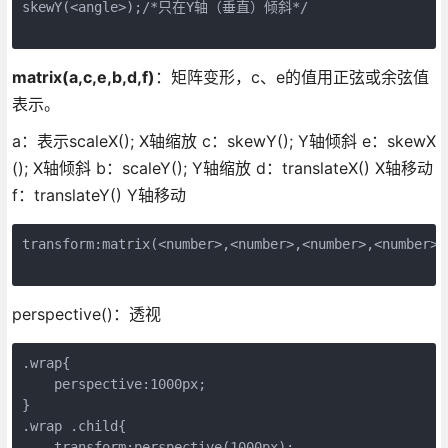
skewY(<angle>);/*只在Y轴（垂直）倾斜*/

matrix(a,c,e,b,d,f)
：矩阵变形，c、e的值用正弦或余弦值
表示。
a：表示scaleX(); X轴缩放 c：skewY(); Y轴倾斜 e：skewX
(); X轴倾斜 b：scaleY(); Y轴缩放 d：translateX() X轴移动
f：translateY() Y轴移动
transform:matrix(<number>,<number>,<number>,<number>,<
perspective()：透视
.wrap{

    perspective:1000px; 

}

.wrap .child{

    transform:perspective(1000px);
