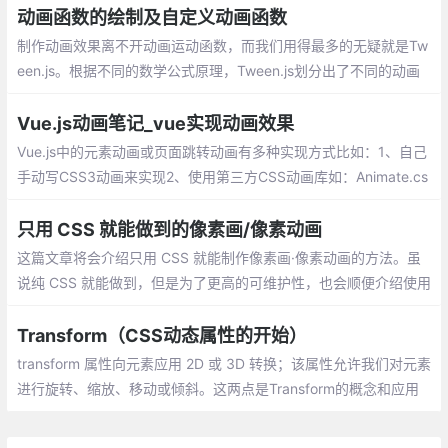
边框有颜色的空心圆。然后声明一个该元素
动画函数的绘制及自定义动画函数
逆时针旋转360度的动画，并让该动画无限
制作动画效果离不开动画运动函数，而我们用得最多的无疑就是Tw
播放(infinite)即可
een.js。根据不同的数学公式原理，Tween.js划分出了不同的动画
类型，每种动画类型里面都包含以下的缓动类型：ease in 先慢后
快、ease out 先块后慢、ease in out 先慢后快再慢
Vue.js动画笔记_vue实现动画效果
Vue.js中的元素动画或页面跳转动画有多种实现方式比如：1、自己
手动写CSS3动画来实现2、使用第三方CSS动画库如：Animate.cs
s3、在构子函数中操作DOM4、使用第三方Js动画库如：Velocity.j
s。
只用 CSS 就能做到的像素画/像素动画
这篇文章将会介绍只用 CSS 就能制作像素画·像素动画的方法。虽
说纯 CSS 就能做到，但是为了更高的可维护性，也会顺便介绍使用
Sass 的制作方法。
Transform（CSS动态属性的开始）
transform 属性向元素应用 2D 或 3D 转换；该属性允许我们对元素
进行旋转、缩放、移动或倾斜。这两点是Transform的概念和应用
场景，重点在于2D和3D的转换，那么呢？