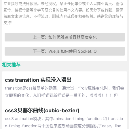
专业指导或法律依据。未经授权，禁止任何单位或个人以商业售卖、虚假
宣传、侵权传播等非学习研究目的使用本文内容。如需分享或转载，请保
留原文来源信息，不得篡改、删减内容或侵犯相关权益。感谢您的理解与
支持！
上一页:
如何优雅监听容器高度变化
下一页:
Vue.js 如何使用 Socket.IO
相关推荐
css transition 实现滑入滑出
transition是css最简单的动画。 通常当一个div属性变化时，我们会
立即看的变化，从旧样式到新样式是一瞬间的，嗖嗖嗖！！！但
是，如果我希望是慢慢的从一种状态，转变成另外一种状态，怎么
办？ transition可以做到。
css3贝塞尔曲线(cubic-bezier)
css3 animation模块，其中animation-timing-function 和 transitio
n-timing-function两个属性来控制动画速度分别提供了ease，line