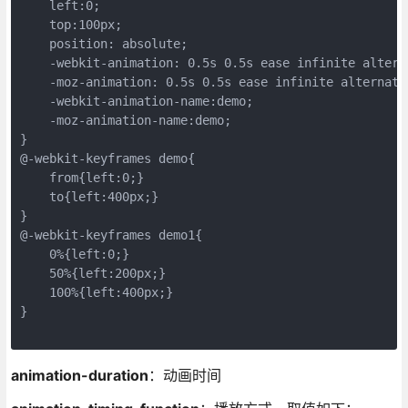
    left:0;

    top:100px;

    position: absolute;

    -webkit-animation: 0.5s 0.5s ease infinite alterna
    -moz-animation: 0.5s 0.5s ease infinite alternate;
    -webkit-animation-name:demo;

    -moz-animation-name:demo;

}

@-webkit-keyframes demo{

    from{left:0;}

    to{left:400px;}

}

@-webkit-keyframes demo1{

    0%{left:0;}

    50%{left:200px;}

    100%{left:400px;}

}

animation-duration
：动画时间