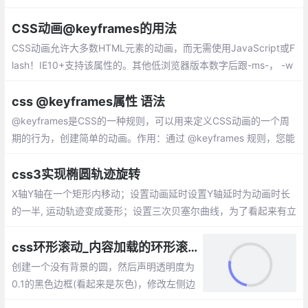
r，ease-in，ease-out
CSS动画@keyframes的用法
CSS动画允许大多数HTML元素的动画，而无需使用JavaScript或F
lash！IE10+支持该属性的。其他低浏览器版本数字后跟-ms-， -w
ebkit-，-moz-或-o-指定使用前缀的第一个版本。
css @keyframes属性 语法
@keyframes是CSS的一种规则，可以用来定义CSS动画的一个周
期的行为，创建简单的动画。作用：通过 @keyframes 规则，您能
够创建动画。
css3实现椭圆轨迹旋转
X轴Y轴在一个矩形内移动；设置动画延时设置Y轴延时为动画时长
的一半, 运动轨迹变成菱形；设置三次贝塞尔曲线，为了看起来有立
体感添加scale属性,scale动画应该是X轴和Y轴的时间总和
css环形滚动_内容加载的环形滚动动画效果
创建一个没有背景的圆，然后声明透明度为
0.1的黑色边框(看起来是灰色)，修改左侧边
框颜色。此时会有一个静态的看起来只有左