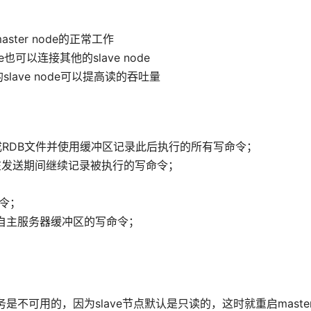
master node的正常工作
ode也可以连接其他的slave node
slave node可以提高读的吞吐量
命令生成RDB文件并使用缓冲区记录此后执行的所有写命令；
件，并在发送期间继续记录被执行的写命令；
；
命令；
来自主服务器缓冲区的写命令；
是不可用的，因为slave节点默认是只读的，这时就重启maste