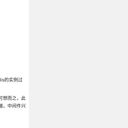
is的实例过
可想而之，此
端，中间件兴