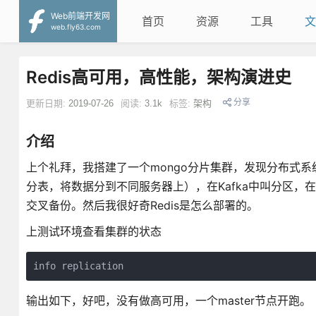
Web前端开发网
首页
资源
工具
文
web.fly63.com
Redis高可用，高性能，架构演进史
分享
更新日期:
2019-07-26
阅读:
3.1k
标签:
架构
介绍
上个礼拜，我搭建了一个mongo分片集群，发现分布式
分表，将数据分到不同服务器上），在Kafka中叫分区，在mo
交叉备份。然后我很好奇Redis是怎么部署的。
上测试环境查看集群的状态
info replication
输出如下，好吧，没有做高可用，一个master节点开跑。