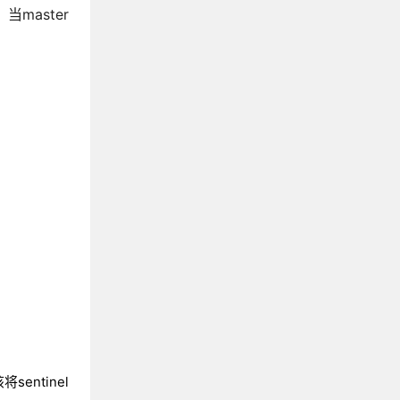
master
entinel