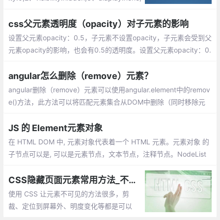
4、position:absolute;5、clip-path。大家
可以根据具体情况选择适合的方法来隐藏元
css父元素透明度（opacity）对子元素的影响
素
设置父元素opacity：0.5，子元素不设置opacity，子元素会受到父
元素opacity的影响，也会有0.5的透明度。设置父元素opacity：0.
5，即使设置子元素opacity：1，子元素的opacity
angular怎么删除（remove）元素？
angular删除（remove）元素可以使用angular.element中的remov
e()方法，此方法可以将匹配元素集合从DOM中删除（同时移除元
素上的事件及jQuery数据）。
JS 的 Element元素对象
在 HTML DOM 中, 元素对象代表着一个 HTML 元素。元素对象 的
子节点可以是, 可以是元素节点，文本节点，注释节点。NodeList
对象 代表了节点列表，类似于 HTML元素的子节点集合。
CSS隐藏页面元素常用方法_不同场景下使用CSS隐藏元素
使用 CSS 让元素不可见的方法很多，剪
裁、定位到屏幕外、明度变化等都是可以
的。虽然它们都是肉眼不可见，但背后却在