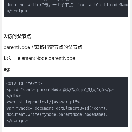
document.write("最后一个子节点："+x.lastChild.nodeName);
</script>
7.访问父节点
parentNode //获取指定节点的父节点
语法：elementNode.parentNode
eg:
<div id="text">

<p id="con"> parentNode 获取指点节点的父节点</p>

</div>

<script type="text/javascript">

var mynode= document.getElementById("con");

document.write(mynode.parentNode.nodeName);

</script>