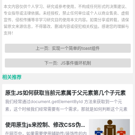
本文内容仅供个人学习、研究或参考使用，不构成任何形式的决策建议、
专业指导或法律依据。未经授权，禁止任何单位或个人以商业售卖、虚假
宣传、侵权传播等非学习研究目的使用本文内容。如需分享或转载，请保
留原文来源信息，不得篡改、删减内容或侵犯相关权益。感谢您的理解与
支持！
上一页:
实现一个简单的toast组件
下一页:
JS事件循环机制
相关推荐
原生JS如何获取当前元素属于父元素第几个子元素
我们经常通过document.getElementById 方法来获取到一个元
素，这个时候我们经常需要有一个需求，那就是如何判断这个元素
在父元素中的位置。原生JS有一个常见的小技巧那就是通过元素的
previousSibling 属性，额外需要注意的是该属性会遍历text节点，
使用原生js来控制、修改CSS伪元素的方法总汇, 例如:before和:after
即回车键。
在网页中，如果需要使用辅助性/装饰性的内