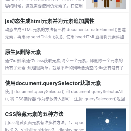
容的时候，这就需要使用伪元素了。在使用
伪元素的时候，会发现js并不真能直接控制
它，这篇文章主要就介绍下如果间接的控
js动态生成html元素并为元素追加属性
制、修改css中伪元素的方法
动态生成HTML元素的方法有三种:document.createElement()创建
元素，再用appendChild( )添加、使用innerHTML直接将元素添加
到指定节点、jQuery创建节点...
原生js删除元素
通过id删除;通过class获取元素;清空一个元素，即删除一个元素的
所有子元素 ;原理很简单，就是不断的判断要清空的div还有没有子
节点，有的话就删除一个子节点（这里是它的首个子节点），直到
删除完毕为止。
使用document.querySelector获取元素
使用 document.querySelector() 和 document.querySelectorAll
(), 将 CSS选择器 作为参数传入即可；注意: querySelecotor()返回
某个元素节点, querySelectorAll()返回一个NodeList实例对象;
CSS隐藏元素的五种方法
用css隐藏页面元素有许多种方法。1、opac
ity:0;2、visibility:hidden;3、diaplay:none;