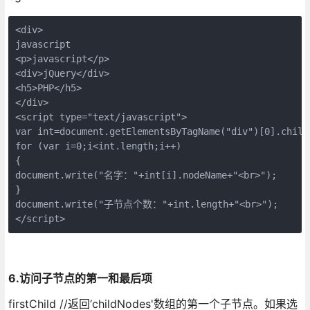
<div>

javascript

<p>javascript</p>

<div>jQuery</div>

<h5>PHP</h5>

</div>

<script type="text/javascript">

var int=document.getElementsByTagName("div")[0].childN
for (var i=0;i<int.length;i++)

{

document.write("名字："+int[i].nodeName+"<br>");

}

document.write("子节点个数："+int.length+"<br>");

</script>
6.访问子节点的第一和最后项
firstChild //返回‘childNodes'数组的第一个子节点。如果选