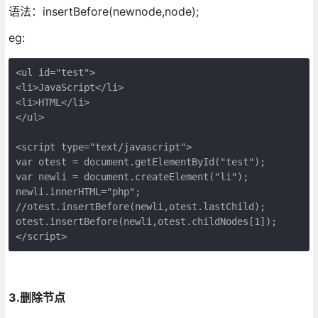
语法：insertBefore(newnode,node);
eg:
<ul id="test">

<li>JavaScript</li>

<li>HTML</li>

</ul>

<script type="text/javascript">

var otest = document.getElementById("test");

var newli = document.createElement("li");

newli.innerHTML="php";

//otest.insertBefore(newli,otest.lastChild);

otest.insertBefore(newli,otest.childNodes[1]);

</script>
3.删除节点