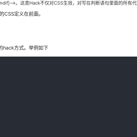
的内容 <![endif]-->。这类Hack不仅对CSS生效，对写在判断语句里面的
的CSS定义在前面。
的hack方式。举例如下