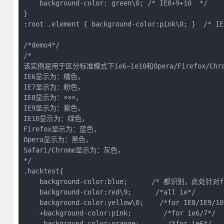
    background-color: green\0; /* IE8+9+10  */

}

:root .element { background-color:pink\0; }  /* IE9
/*demo4*/

/*

该实例是用于区分标准模式下ie6~ie10和Opera/Firefox/Ch
IE6显示为：橘色，

IE7显示为：粉色，

IE8显示为：×××，

IE9显示为：紫色，

IE10显示为：绿色，

Firefox显示为：蓝色，

Opera显示为：黑色，

Safari/Chrome显示为：灰色，

*/

.hacktest{ 

    background-color:blue;      /* 都识别，此处针对fi
    background-color:red\9;      /*all ie*/

    background-color:yellow\0;    /*for IE8/IE9
    +background-color:pink;        /*for ie6/7*/

    _background-color:orange;       /*for ie6*/
