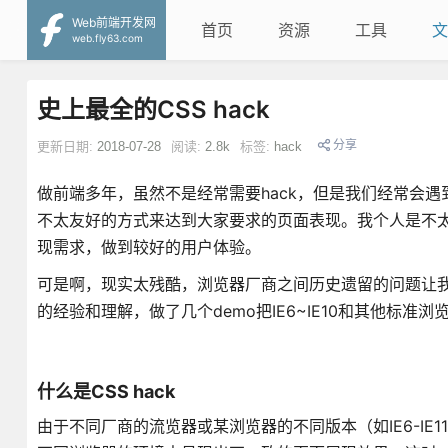
Web前端开发网
首页
资源
工具
文
web.fly63.com
史上最全的CSS hack
分享
更新日期:
2018-07-28
阅读:
2.8k
标签:
hack
做前端多年，虽然不是经常需要hack，但是我们经常会
不太友好的方式来达到大家要求的页面表现。我个人是不太推
现需求，做到较好的用户体验。
可是啊，现实太残酷，浏览器厂商之间历史遗留的问题让我
的经验和理解，做了几个demo把IE6~IE10和其他标准浏
什么是CSS hack
由于不同厂商的流览器或某浏览器的不同版本（如IE6-IE11,Fir