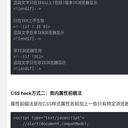
这段文字只在IE6以上(包括)版本IE浏览器显示

<![endif]-->

只在IE8上不生效

<!--[if ! IE 8]>

这段文字在非IE8浏览器显示

<![endif]-->

非IE浏览器生效

<!--[if !IE]>

这段文字只在非IE浏览器显示

<![endif]-->
CSS hack方式二：类内属性前缀法
属性前缀法是在CSS样式属性名前加上一些只有特定浏览器
<script type="text/javascript">

    //alert(document.compatMode);
