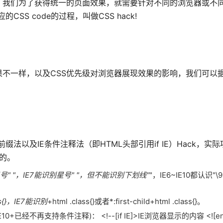
，我们为了获得统一的页面效果，就需要针对不同的浏览器或不
S code的过程，叫做CSS hack!
果不一样，以及CSS优先级对浏览器展现效果的影响，我们可以
缀法以及IE条件注释法（即HTML头部引用if IE）Hack，实际项
入的。
星号"
"，IE7能识别星号"
"，但不能识别下划线"
"，IE6~IE10都认识"\9
ass{}，IE7能识别
+html .class{}或者*:first-child+html .class{}。
+已经不再支持条件注释)： <!--[if IE]>IE浏览器显示的内容 <![end