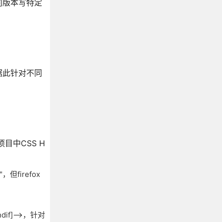
同版本写特定
据此针对不同
目中CSS H
"，但firefox
if]-->，针对