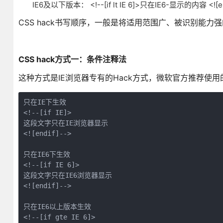
IE6及以下版本： <!--[if lt IE 6]>只在IE6-显示
CSS hack书写顺序，一般是将适用范围广、被识别能力强
CSS hack方式一：条件注释法
这种方式是IE浏览器专有的Hack方式，微软官方推荐使用
只在IE下生效

<!--[if IE]>

这段文字只在IE浏览器显示

<![endif]-->

只在IE6下生效

<!--[if IE 6]>

这段文字只在IE6浏览器显示

<![endif]-->

只在IE6以上版本生效

<!--[if gte IE 6]>
