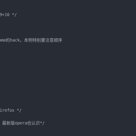
+10 */

rome的hack，本例特别要注意顺序

refox */

/10 最新版opera也认识*/
