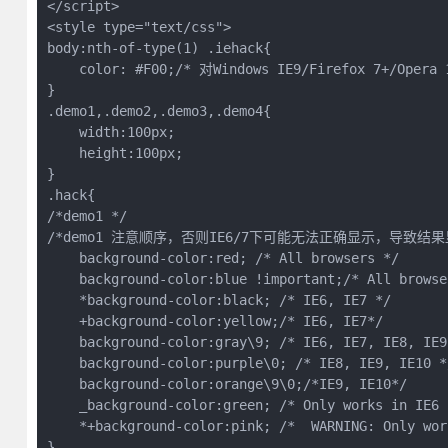
</script>

<style type="text/css">

body:nth-of-type(1) .iehack{

    color: #F00;/* 对Windows IE9/Firefox 7+/Ope
}

.demo1,.demo2,.demo3,.demo4{

    width:100px;

    height:100px;

}

.hack{

/*demo1 */

/*demo1 注意顺序，否则IE6/7下可能无法正确显示，导致结果
    background-color:red; /* All browsers */

    background-color:blue !important;/* All browse
    *background-color:black; /* IE6, IE7 */

    +background-color:yellow;/* IE6, IE7*/

    background-color:gray\9; /* IE6, IE7, IE8, IE9,
    background-color:purple\0; /* IE8, IE9, IE10 */
    background-color:orange\9\0;/*IE9, IE10*/

    _background-color:green; /* Only works in IE6 *
    *+background-color:pink; /*  WARNING: Only wor
}
