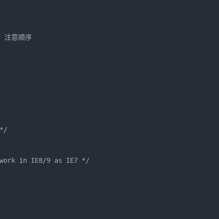
k，注意顺序

/

work in IE8/9 as IE7 */
