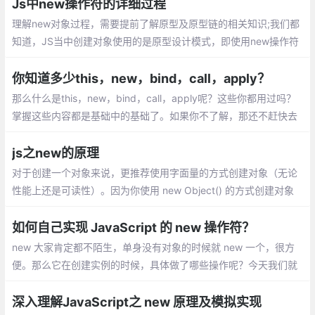
指向该实例obj；3. 返回实例obj。
Js中new操作符的详细过程
理解new对象过程，需要提前了解原型及原型链的相关知识;我们都
知道，JS当中创建对象使用的是原型设计模式，即使用new操作符
调用构造函数,这里先看一个例子：
你知道多少this，new，bind，call，apply？
那么什么是this，new，bind，call，apply呢？这些你都用过吗？
掌握这些内容都是基础中的基础了。如果你不了解，那还不赶快去
复习复习，上网查阅资料啥的！通过call，apply，bind可以改变thi
s的指向
js之new的原理
对于创建一个对象来说，更推荐使用字面量的方式创建对象（无论
性能上还是可读性）。因为你使用 new Object() 的方式创建对象
需要通过作用域链一层层找到 Object
如何自己实现 JavaScript 的 new 操作符？
new 大家肯定都不陌生，单身没有对象的时候就 new 一个，很方
便。那么它在创建实例的时候，具体做了哪些操作呢？今天我们就
来一起分析一下。
深入理解JavaScript之 new 原理及模拟实现