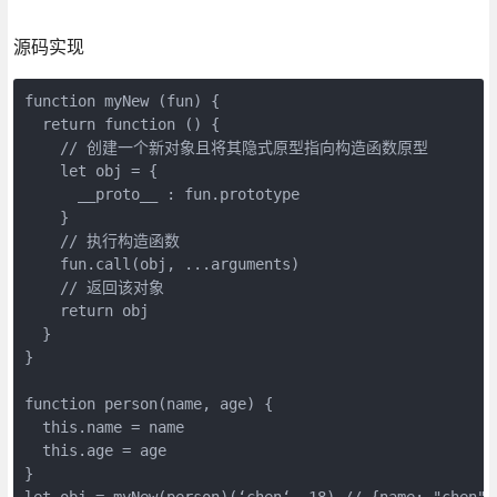
源码实现
function myNew (fun) {

  return function () {

    // 创建一个新对象且将其隐式原型指向构造函数原型

    let obj = {

      __proto__ : fun.prototype

    }

    // 执行构造函数

    fun.call(obj, ...arguments)

    // 返回该对象

    return obj

  }

}

function person(name, age) {

  this.name = name

  this.age = age

}

let obj = myNew(person)(‘chen‘, 18) // {name: "chen",