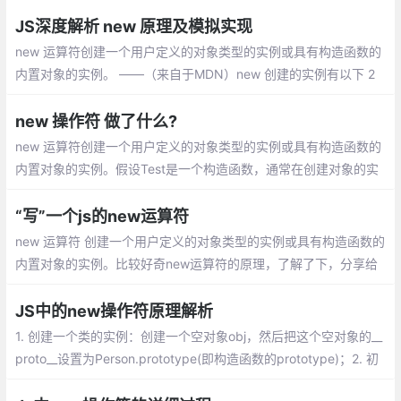
于确定构造函数是怎么调用的。在构造函数
中, 如果一个构造函数不是通过 new操作符
JS深度解析 new 原理及模拟实现
调用的, new.target会返回 undefined。
new 运算符创建一个用户定义的对象类型的实例或具有构造函数的
内置对象的实例。 ——（来自于MDN）new 创建的实例有以下 2
个特性：1、访问到构造函数里的属性；2、访问到原型里的属性
new 操作符 做了什么?
new 运算符创建一个用户定义的对象类型的实例或具有构造函数的
内置对象的实例。假设Test是一个构造函数，通常在创建对象的实
例时，要使用new，eg:test = new Test() ， 那么在调用new的时
候，发生了什么呢？
“写”一个js的new运算符
new 运算符 创建一个用户定义的对象类型的实例或具有构造函数的
内置对象的实例。比较好奇new运算符的原理，了解了下，分享给
大家。自己写一个New()方法，
JS中的new操作符原理解析
1. 创建一个类的实例：创建一个空对象obj，然后把这个空对象的__
proto__设置为Person.prototype(即构造函数的prototype)；2. 初
始化实例：构造函数Person被传入参数并调用，关键字this被设定