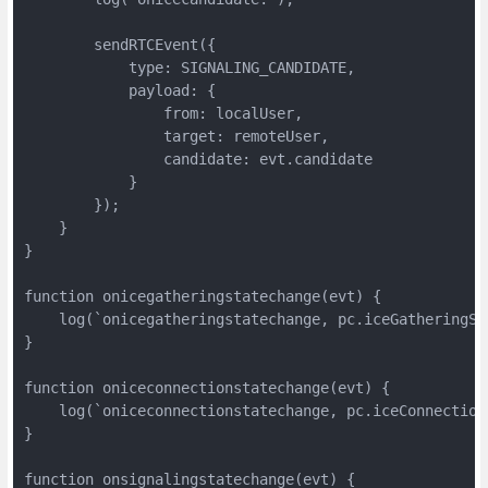
        sendRTCEvent({

            type: SIGNALING_CANDIDATE,            

            payload: {

                from: localUser,

                target: remoteUser,

                candidate: evt.candidate

            }

        });

    }

}

function onicegatheringstatechange(evt) {

    log(`onicegatheringstatechange, pc.iceGatheringSt
}

function oniceconnectionstatechange(evt) {

    log(`oniceconnectionstatechange, pc.iceConnection
}

function onsignalingstatechange(evt) {
