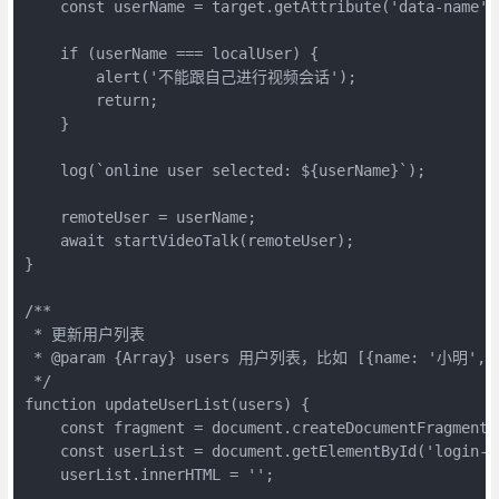
    const userName = target.getAttribute('data-name').
    if (userName === localUser) {

        alert('不能跟自己进行视频会话');

        return;

    }

    log(`online user selected: ${userName}`);

    remoteUser = userName;

    await startVideoTalk(remoteUser);

}

/**

 * 更新用户列表

 * @param {Array} users 用户列表，比如 [{name: '小明', n
 */

function updateUserList(users) {

    const fragment = document.createDocumentFragment()
    const userList = document.getElementById('login-us
    userList.innerHTML = '';
