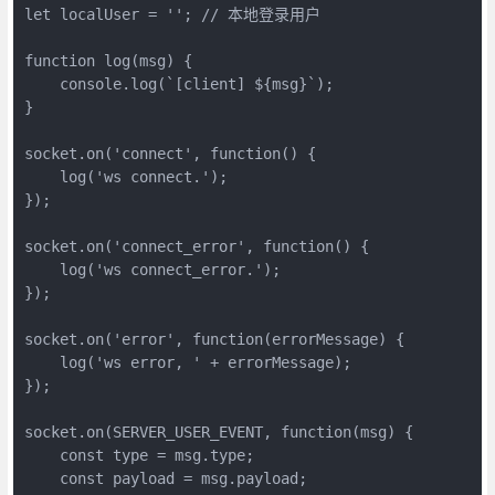
let localUser = ''; // 本地登录用户

function log(msg) {

    console.log(`[client] ${msg}`);

}

socket.on('connect', function() {

    log('ws connect.');

});

socket.on('connect_error', function() {

    log('ws connect_error.');

});

socket.on('error', function(errorMessage) {

    log('ws error, ' + errorMessage);

});

socket.on(SERVER_USER_EVENT, function(msg) {

    const type = msg.type;

    const payload = msg.payload;
