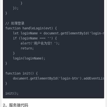
        }

    });

}

// 处理登录

function handleLogin(evt) {

    let loginName = document.getElementById('login-nam
    if (loginName === '') {

        alert('用户名为空！');

        return;

    }

    login(loginName);

}

function init() {

    document.getElementById('login-btn').addEventList
}

init();
2、服务端代码