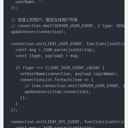
    userName: ''

  });

  // 连接上的用户，推送在线用户列表

  // connection.emit(SERVER_USER_EVENT, { type: SERVE
  updateUsers(connection);

  connection.on(CLIENT_USER_EVENT, function(jsonString
    const msg = JSON.parse(jsonString);

    const {type, payload} = msg;

    if (type === CLIENT_USER_EVENT_LOGIN) {

      setUserName(connection, payload.loginName);

      connectionList.forEach(item => {

        // item.connection.emit(SERVER_USER_EVENT, { 
        updateUsers(item.connection);

      });

    }

  });

  connection.on(CLIENT_RTC_EVENT, function(jsonString)
    const msg = JSON.parse(jsonString);
