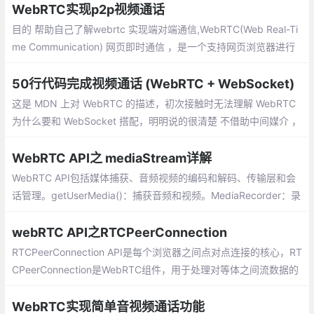
WebRTC实现p2p视频通话
目的 帮助自己了解webrtc 实现端对端通信,WebRTC(Web Real-Ti
me Communication) 网页即时通信 ，是一个支持网页浏览器进行
实时语音、视频对话的API。
50行代码完成视频通话 (WebRTC + WebSocket)
这是 MDN 上对 WebRTC 的描述，初次接触时无法理解 WebRTC
为什么要和 WebSocket 搭配，明明说的很清楚 不借助中间媒介 ，
那 WebSocket 充当的是什么角色？整个 WebRTC 通话建立的流程
又是怎样的？
WebRTC API之 mediaStream详解
WebRTC API包括媒体捕获、音频视频的编码和解码、传输层和会
话管理。getUserMedia()：捕获音频和视频。MediaRecorder：录
制音频和视频。RTCPeerConnection：在用户之间传输音频和视
频。RTCDataChannel：用户之间的流数据。
webRTC API之RTCPeerConnection
RTCPeerConnection API是每个浏览器之间点对点连接的核心，RT
CPeerConnection是WebRTC组件，用于处理对等体之间流数据的
稳定和有效通信。RTCPeerConnection可以保护Web开发人员免受
潜伏在其中的无数复杂性的影响。
WebRTC实现简单音视频通话功能