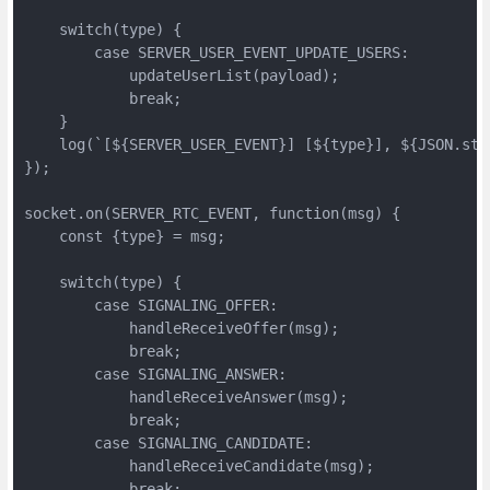
    switch(type) {

        case SERVER_USER_EVENT_UPDATE_USERS:

            updateUserList(payload);

            break;

    }

    log(`[${SERVER_USER_EVENT}] [${type}], ${JSON.stri
});

socket.on(SERVER_RTC_EVENT, function(msg) {

    const {type} = msg;

    switch(type) {

        case SIGNALING_OFFER:

            handleReceiveOffer(msg);

            break;

        case SIGNALING_ANSWER:

            handleReceiveAnswer(msg);

            break;

        case SIGNALING_CANDIDATE:

            handleReceiveCandidate(msg);

            break;
