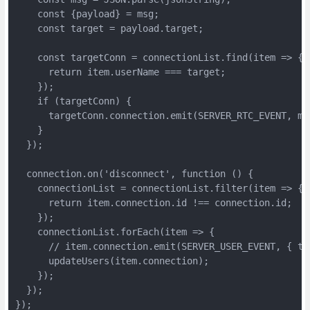
    const {payload} = msg;

    const target = payload.target;

    const targetConn = connectionList.find(item => {

      return item.userName === target;

    });

    if (targetConn) {

      targetConn.connection.emit(SERVER_RTC_EVENT, msg
    }

  });

  connection.on('disconnect', function () {

    connectionList = connectionList.filter(item => {

      return item.connection.id !== connection.id;

    });

    connectionList.forEach(item => {

      // item.connection.emit(SERVER_USER_EVENT, { ty
      updateUsers(item.connection);

    });    

  });

});