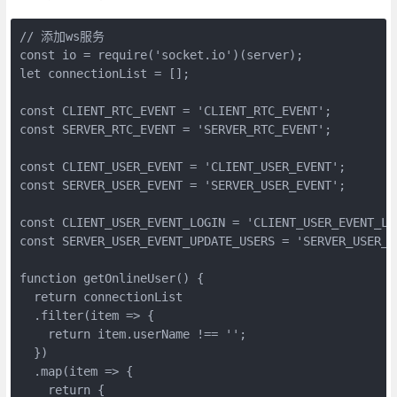
// 添加ws服务

const io = require('socket.io')(server);

let connectionList = [];

const CLIENT_RTC_EVENT = 'CLIENT_RTC_EVENT';

const SERVER_RTC_EVENT = 'SERVER_RTC_EVENT';

const CLIENT_USER_EVENT = 'CLIENT_USER_EVENT';

const SERVER_USER_EVENT = 'SERVER_USER_EVENT';

const CLIENT_USER_EVENT_LOGIN = 'CLIENT_USER_EVENT_LOG
const SERVER_USER_EVENT_UPDATE_USERS = 'SERVER_USER_EV
function getOnlineUser() {

  return connectionList

  .filter(item => {

    return item.userName !== '';

  })

  .map(item => {

    return {
