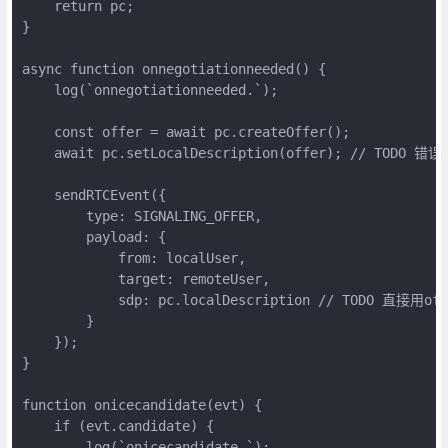
    return pc;

}

async function onnegotiationneeded() {

    log(`onnegotiationneeded.`);

    const offer = await pc.createOffer();

    await pc.setLocalDescription(offer); // TODO 错误
    sendRTCEvent({

        type: SIGNALING_OFFER,

        payload: {

            from: localUser,

            target: remoteUser,

            sdp: pc.localDescription // TODO 直接用off
        }

    });

}

function onicecandidate(evt) {

    if (evt.candidate) {

        log(`onicecandidate.`);
