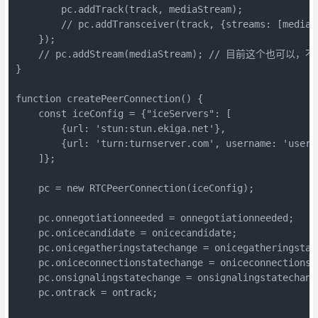
        pc.addTrack(track, mediaStream);

        // pc.addTransceiver(track, {streams: [mediaSt
    });

    // pc.addStream(mediaStream); // 目前这个也可
}

function createPeerConnection() {

    const iceConfig = {"iceServers": [

        {url: 'stun:stun.ekiga.net'},

        {url: 'turn:turnserver.com', username: 'user',
    ]};

    pc = new RTCPeerConnection(iceConfig);

    pc.onnegotiationneeded = onnegotiationneeded;

    pc.onicecandidate = onicecandidate;

    pc.onicegatheringstatechange = onicegatheringstate
    pc.oniceconnectionstatechange = oniceconnectionsta
    pc.onsignalingstatechange = onsignalingstatechange
    pc.ontrack = ontrack;
