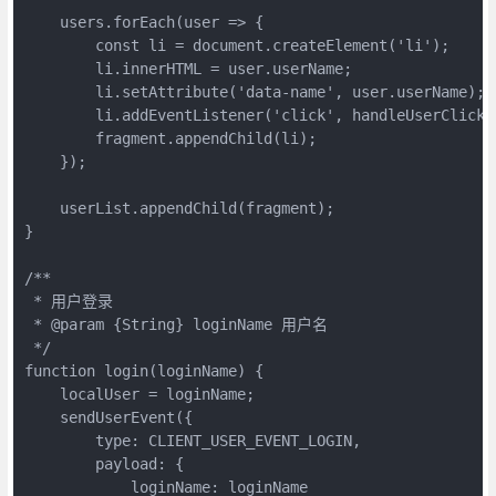
    users.forEach(user => {

        const li = document.createElement('li');

        li.innerHTML = user.userName;

        li.setAttribute('data-name', user.userName);

        li.addEventListener('click', handleUserClick);
        fragment.appendChild(li);

    });    

    userList.appendChild(fragment);

}

/**

 * 用户登录

 * @param {String} loginName 用户名

 */

function login(loginName) {

    localUser = loginName;

    sendUserEvent({

        type: CLIENT_USER_EVENT_LOGIN,

        payload: {

            loginName: loginName
