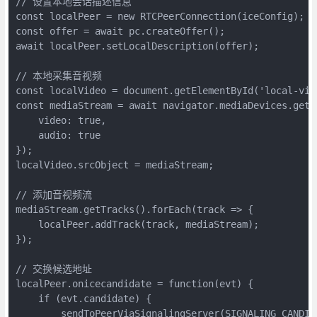
// 设置本地会话描述信息

const localPeer = new RTCPeerConnection(iceConfig);

const offer = await pc.createOffer();

await localPeer.setLocalDescription(offer);

// 本地采集音视频

const localVideo = document.getElementById('local-vide
const mediaStream = await navigator.mediaDevices.getUs
    video: true, 

    audio: true

});

localVideo.srcObject = mediaStream;

// 添加音视频流

mediaStream.getTracks().forEach(track => {

    localPeer.addTrack(track, mediaStream);

});

// 交换候选地址

localPeer.onicecandidate = function(evt) {

    if (evt.candidate) {

        sendToPeerViaSignalingServer(SIGNALING_CANDIDA