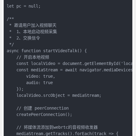
let pc = null;

/**

 * 邀请用户加入视频聊天

 *  1、本地启动视频采集

 *  2、交换信令

 */

async function startVideoTalk() {

    // 开启本地视频

    const localVideo = document.getElementById('local-
    const mediaStream = await navigator.mediaDevices.g
        video: true, 

        audio: true

    });

    localVideo.srcObject = mediaStream;

    // 创建 peerConnection

    createPeerConnection();

    // 将媒体流添加到webrtc的音视频收发器

    mediaStream.getTracks().forEach(track => {
