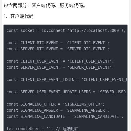
包含两部分：客户端代码、服务端代码。
1、客户端代码
const socket = io.connect('http://localhost:3000');

const CLIENT_RTC_EVENT = 'CLIENT_RTC_EVENT';

const SERVER_RTC_EVENT = 'SERVER_RTC_EVENT';

const CLIENT_USER_EVENT = 'CLIENT_USER_EVENT';

const SERVER_USER_EVENT = 'SERVER_USER_EVENT';

const CLIENT_USER_EVENT_LOGIN = 'CLIENT_USER_EVENT_L
const SERVER_USER_EVENT_UPDATE_USERS = 'SERVER_USER_EV
const SIGNALING_OFFER = 'SIGNALING_OFFER';

const SIGNALING_ANSWER = 'SIGNALING_ANSWER';

const SIGNALING_CANDIDATE = 'SIGNALING_CANDIDATE';

let remoteUser = ''; // 远端用户
