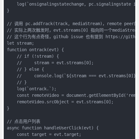
    log(`onsignalingstatechange, pc.signalingstate is
}

// 调用 pc.addTrack(track, mediaStream)，remote pee
// 实际上两次触发时，evt.streams[0] 指向同一个mediaStream
// 这个行为有点奇怪，github issue 也有提到 https://github.com
let stream;

function ontrack(evt) {

    // if (!stream) {

    //     stream = evt.streams[0];

    // } else {

    //     console.log(`${stream === evt.streams[0]}
    // }

    log(`ontrack.`);

    const remoteVideo = document.getElementById('remot
    remoteVideo.srcObject = evt.streams[0];

}

// 点击用户列表

async function handleUserClick(evt) {

    const target = evt.target;
