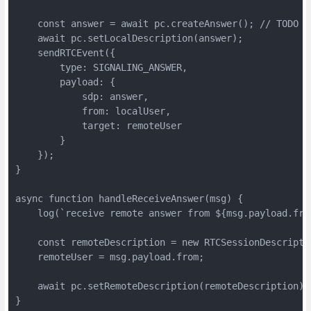
    const answer = await pc.createAnswer(); // TODO
    await pc.setLocalDescription(answer);

    sendRTCEvent({

        type: SIGNALING_ANSWER,

        payload: {

            sdp: answer,

            from: localUser,

            target: remoteUser

        }

    });

}

async function handleReceiveAnswer(msg) {

    log(`receive remote answer from ${msg.payload.from
    const remoteDescription = new RTCSessionDescriptio
    remoteUser = msg.payload.from;

    await pc.setRemoteDescription(remoteDescription
}
