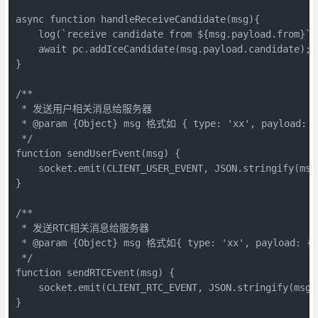
async function handleReceiveCandidate(msg){

    log(`receive candidate from ${msg.payload.from}`);
    await pc.addIceCandidate(msg.payload.candidate)
}

/**

 * 发送用户相关消息给服务器

 * @param {Object} msg 格式如 { type: 'xx', payload: {}
 */

function sendUserEvent(msg) {

    socket.emit(CLIENT_USER_EVENT, JSON.stringify(msg)
}

/**

 * 发送RTC相关消息给服务器

 * @param {Object} msg 格式如{ type: 'xx', payload: {} 
 */

function sendRTCEvent(msg) {

    socket.emit(CLIENT_RTC_EVENT, JSON.stringify(msg))
}
