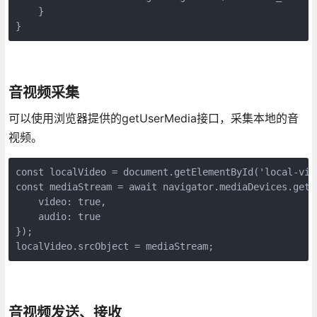
    }

}
音视频采集
可以使用浏览器提供的getUserMedia接口，采集本地的音
视频。
const localVideo = document.getElementById('local-vide
const mediaStream = await navigator.mediaDevices.getUs
    video: true, 

    audio: true

});

localVideo.srcObject = mediaStream;
音视频发送、接收