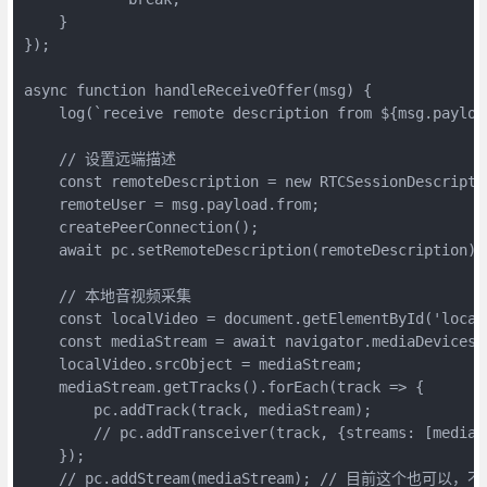
    }

});

async function handleReceiveOffer(msg) {

    log(`receive remote description from ${msg.payload
    // 设置远端描述

    const remoteDescription = new RTCSessionDescriptio
    remoteUser = msg.payload.from;

    createPeerConnection();

    await pc.setRemoteDescription(remoteDescription
    // 本地音视频采集

    const localVideo = document.getElementById('local-
    const mediaStream = await navigator.mediaDevices.
    localVideo.srcObject = mediaStream;

    mediaStream.getTracks().forEach(track => {

        pc.addTrack(track, mediaStream);

        // pc.addTransceiver(track, {streams: [medi
    });

    // pc.addStream(mediaStream); // 目前这个也可