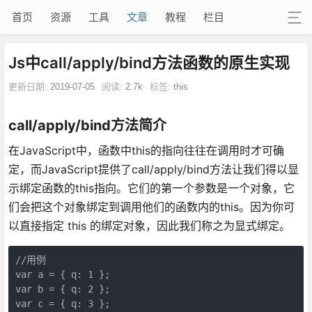
首页
资源
工具
文章
教程
栏目
Js中call/apply/bind方法函数的原生实现
更新日期:
2019-07-05
阅读:
2.7k
标签:
this
call/apply/bind方法简介
在JavaScript中，函数中this的指向往往在调用时才可确
定，而JavaScript提供了call/apply/bind方法让我们得以显
示绑定函数的this指向。它们的第一个参数是一个对象，它
们会把这个对象绑定到调用他们的函数内的this。因为你可
以直接指定 this 的绑定对象，因此我们称之为显式绑定。
//用例

var a = { q: 1 };

var b = { q: 2 };

var c = { q: 3 };
