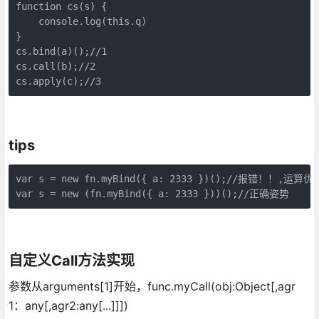
function cs(s) {

    console.log(this.q)

}

cs.bind(a)();//1

cs.call(b);//2

cs.apply(c);//3
tips
var s = new fn.myBind({ a: 2333 })();//报错！！
var s = new (fn.myBind({ a: 2333 }))();//正确姿势
自定义Call方法实现
参数从arguments[1]开始，func.myCall(obj:Object[,agr
1：any[,agr2:any[...]]])