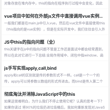
对象存放在堆内存中，this的指向在程序执行过程中会变化，因此
如果需要在函数中使用全局数据需要合适地将this复制到变量中。
vue项目中如何在外部js文件中直接调用vue实例——比如说this
一般我们都是在main.js中引入vue，然后在vue文件中直接使用this
（this指向的是vue实例），但是在实际开发中，我们往往会引入外
部的js文件使用this，这个this就会指向window，并不是我们期待的
vue实例
JS中this的指向问题（全）
this关键字在js中的指向问题不管是工作还是面试中都会经常遇到，
所以在此对它进行一下总结:全局作用域中、闭包中指window、函
数调用模式：谁调用就指谁、构造函数中，this指实例对象、apply/
call改变this的指向、bind改变this指向等
js手写实现apply,call,bind
apply和call的区别就是传的参数形式不一样。call是一个一个的
传，apply可以将参数以数组的形式传进去。而bind是传入第二个
和后面的参数，且绑定this，返回一个转化后的函数。
彻底淘汰并消除JavaScript中的this
如果这很难明白，为什么我们不停止使用它呢？认真的思考一下？
如果你读过 将90%的垃圾扔进垃圾桶后，我如何重新发现对JavaS