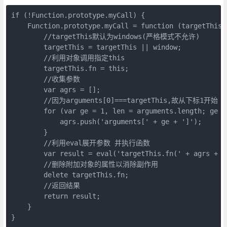
if (!Function.prototype.myCall) {

    Function.prototype.myCall = function (targetThis) 
        //targetThis默认为windows(严格模式不允许)

        targetThis = targetThis || window;

        //利用对象调用指定this

        targetThis.fn = this;

        //收集参数

        var agrs = [];

        //因为arguments[0]===targetThis,故从下标1开始

        for (var ge = 1, len = arguments.length; ge < 
            agrs.push('arguments[' + ge + ']');

        }

        //利用eval展开参数 并执行函数

        var result = eval('targetThis.fn(' + agrs + ')
        //删除附加对象的属性以消除副作用

        delete targetThis.fn;

        //返回结果

        return result;

    }
