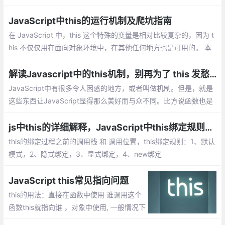
cript的爱, 当我说扔掉它时，你不会感到惊讶，this被丢弃了
JavaScript中this的运行机制及爬坑指南
在 JavaScript 中，this 这个特殊的变量是相对比较复杂的，因为 t
his 不仅仅用在面向对象环境中，在其他任何地方也是可用的。 本
篇博文中会解释 this 是如何工作的以及使用中可能导致问题的地
方，最后奉上最佳实践。
解读Javascript中的this机制，别再为了 this 发愁了
JavaScript中有很多令人困惑的地方，或者叫做机制。但是，就是
这些东西让JavaScript显得那么美好而与众不同。比方说函数也是
对象、闭包、原型链继承等等，而这其中就包括颇让人费解的this
机制。
js中this的详细解释，JavaScript中this绑定规则【你不知道的JavaScript】
this的绑定过程之前的调用栈 和 调用位置，this绑定规则：1、默认
模式，2、隐式绑定，3、显式绑定，4、new绑定
JavaScript this常见指向问题
this的用法：直接在函数中使用 谁调用这个
函数this就指向谁 ，对象中使用, 一般情况下
指向该对象 ，在构造函数中使用