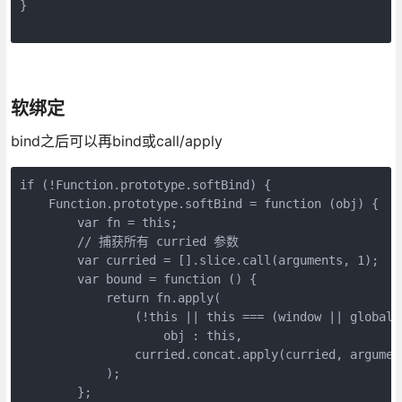
}

软绑定
bind之后可以再bind或call/apply
if (!Function.prototype.softBind) {

    Function.prototype.softBind = function (obj) {

        var fn = this;

        // 捕获所有 curried 参数

        var curried = [].slice.call(arguments, 1);

        var bound = function () {

            return fn.apply(

                (!this || this === (window || global))
                    obj : this,

                curried.concat.apply(curried, argument
            );

        };
