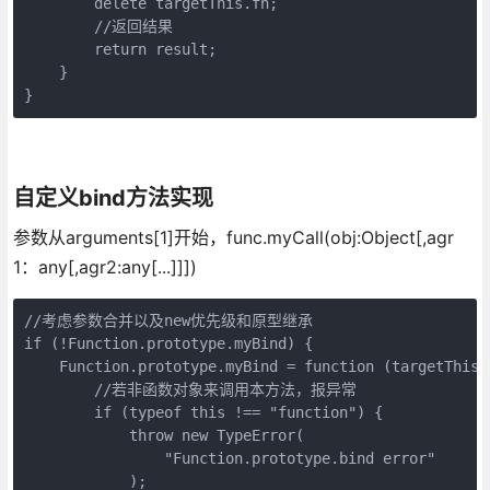
        delete targetThis.fn;

        //返回结果

        return result;

    }

自定义bind方法实现
参数从arguments[1]开始，func.myCall(obj:Object[,agr
1：any[,agr2:any[...]]])
//考虑参数合并以及new优先级和原型继承

if (!Function.prototype.myBind) {

    Function.prototype.myBind = function (targetThis) 
        //若非函数对象来调用本方法，报异常

        if (typeof this !== "function") {

            throw new TypeError(

                "Function.prototype.bind error"

            );
