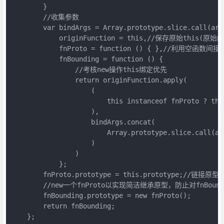
        }

        //收集参数

        var bindArgs = Array.prototype.slice.call(argu
            originFunction = this,//保存原始this(原始函
            fnProto = function () { },//利用空函数
            fnBounding = function () {

                //考核new操作this绑定优先

                return originFunction.apply(

                    (

                        this instanceof fnProto ? this
                    ),

                    bindArgs.concat(

                        Array.prototype.slice.call(arg
                    )

                )

            };

        fnProto.prototype = this.prototype;//链接原型

        //new一个fnProto以实现简洁继承原型，防止对fnBounding
        fnBounding.prototype = new fnProto();

        return fnBounding;

    };
