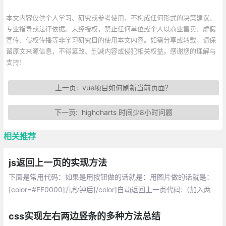
本文内容仅供个人学习、研究或参考使用，不构成任何形式的决策建议、
专业指导或法律依据。未经授权，禁止任何单位或个人以商业售卖、虚假
宣传、侵权传播等非学习研究目的使用本文内容。如需分享或转载，请保
留原文来源信息，不得篡改、删减内容或侵犯相关权益。感谢您的理解与
支持！
上一页:
vue项目如何刷新当前页面？
下一页:
highcharts 时间少8小时问题
相关推荐
js返回上一页的实现方法
下面是常用代码：如果是用按钮做的话就是：用图片做的话就是：
[color=#FF0000]几秒钟后[/color]自动返回上一页代码:（加入两
个head间，3000表示3秒）
css实现左右两边竖条的多种方法总结