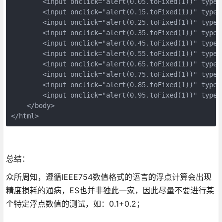
        <input onclick="alert(0.05.toFixed(1))" type=
        <input onclick="alert(0.15.toFixed(1))" type=
        <input onclick="alert(0.25.toFixed(1))" type=
        <input onclick="alert(0.35.toFixed(1))" type=
        <input onclick="alert(0.45.toFixed(1))" type=
        <input onclick="alert(0.55.toFixed(1))" type=
        <input onclick="alert(0.65.toFixed(1))" type=
        <input onclick="alert(0.75.toFixed(1))" type=
        <input onclick="alert(0.85.toFixed(1))" type=
        <input onclick="alert(0.95.toFixed(1))" type=
    </body>

</html>
总结：
众所周知，遵循IEEE754数值格式的语言的浮点计算会出现
精度损耗的通病，ES也并非独此一家，因此尽量不要进行某
个特定浮点数值的测试，如：0.1+0.2；