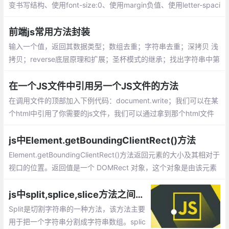
变书写结构、使用font-size:0、使用margin负值、使用letter-spaci
ng或word-spacing、丢失结束标签、W3C推荐 导航方法（兼容IE
6等）、YUI的inline-block间隙处理等...
前端js常用方法封装
输入一个值，返回其数据类型；数组去重；字符串去重；深拷贝 浅
拷贝；reverse底层原理和扩展；圣杯模式的继承；找出字符串中第
一次只出现一次的字母;找元素的第n级父元素
在一个JS文件中引用另一个JS文件的方法
在调用文件的顶部加入下例代码：document.write；我们可以在某
个html中引用了你需要的js文件，我们可以通过拿到那个html文件
的对象，然后在通过这个对象去引用js的方法。
js中Element.getBoundingClientRect()方法
Element.getBoundingClientRect()方法返回元素的大小及其相对于
视口的位置。返回值是一个 DOMRect 对象，这个对象是由该元素
的 getClientRects() 方法返回的一组矩形的集合, 即：是与该元素
相关的CSS 边框集合
js中split,splice,slice方法之间的差异_splice()、slice()、split()函数的区分
Split是切割字符串的一种方法，该方法主要
用于把一个字符串分割成字符串数组。splic