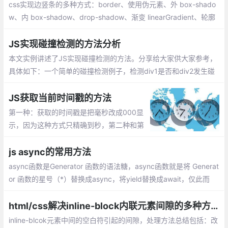
css实现边竖条的多种方式：border、使用伪元素、外 box-shado
w、内 box-shadow、drop-shadow、渐变 linearGradient、轮廓
outline、滚动条
JS实现碰撞检测的方法分析
本文实例讲述了JS实现碰撞检测的方法。分享给大家供大家参考，
具体如下：一个简单的碰撞检测例子，检测div1是否和div2发生碰
撞，当div1碰到div2时，改变div2的颜色
JS获取当前时间戳的方法
第一种：获取的时间戳是把毫秒改成000显
示，因为这种方式只精确到秒，第二种和第
三种是获取了当前毫秒的时间戳。
js async的常用方法
async函数是Generator 函数的语法糖，async函数就是将 Generat
or 函数的星号（*）替换成async，将yield替换成await，仅此而
已。async函数对Generator 函数的改进点有以下几点：
html/css解决inline-block内联元素间隙的多种方法总汇
inline-blcok元素中间的空白符引起的间隙，处理方法总结包括：改