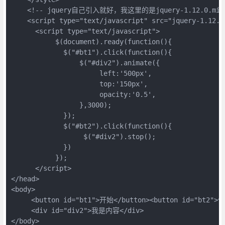
    <!-- jquery自己引入就好，我这里的是jquery-1.12.0.min.j
    <script type="text/javascript" src="jquery-1.12.0.
      <script type="text/javascript">

           $(document).ready(function(){

             $("#bt1").click(function(){

                 $("#div2").animate({

                      left:'500px',

                      top:'150px',

                      opacity:'0.5',

                 },3000);

             });

             $("#bt2").click(function(){

                  $("#div2").stop();

             })

           });

      </script>

</head>

<body>

     <button id="bt1">开始</button><button id="bt2">停
     <div id="div2">我是内容</div>

</body>
