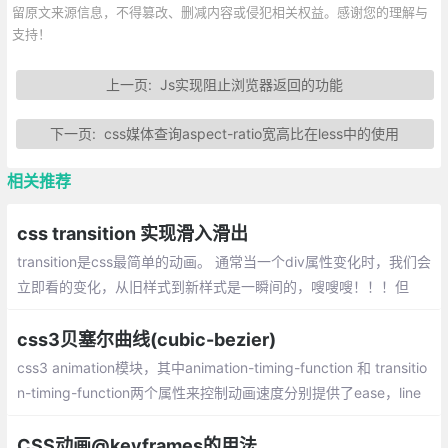
留原文来源信息，不得篡改、删减内容或侵犯相关权益。感谢您的理解与
支持！
上一页:
Js实现阻止浏览器返回的功能
下一页:
css媒体查询aspect-ratio宽高比在less中的使用
相关推荐
css transition 实现滑入滑出
transition是css最简单的动画。 通常当一个div属性变化时，我们会
立即看的变化，从旧样式到新样式是一瞬间的，嗖嗖嗖！！！但
是，如果我希望是慢慢的从一种状态，转变成另外一种状态，怎么
办？ transition可以做到。
css3贝塞尔曲线(cubic-bezier)
css3 animation模块，其中animation-timing-function 和 transitio
n-timing-function两个属性来控制动画速度分别提供了ease，line
r，ease-in，ease-out
CSS动画@keyframes的用法