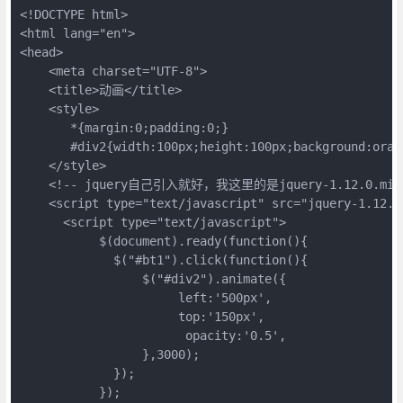
<!DOCTYPE html>

<html lang="en">

<head>

    <meta charset="UTF-8">

    <title>动画</title>

    <style>  

       *{margin:0;padding:0;}

       #div2{width:100px;height:100px;background:oran
    </style>

    <!-- jquery自己引入就好，我这里的是jquery-1.12.0.min.j
    <script type="text/javascript" src="jquery-1.12.0.
      <script type="text/javascript">

           $(document).ready(function(){

             $("#bt1").click(function(){

                 $("#div2").animate({

                      left:'500px',

                      top:'150px',

                       opacity:'0.5',

                 },3000);

             });

           });
