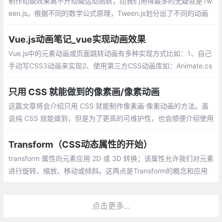
制作动画效果离不开动画运动函数，而我们用得最多的无疑就是Tw
播放(infinite)即可
een.js。根据不同的数学公式原理，Tween.js划分出了不同的动画
类型，每种动画类型里面都包含以下的缓动类型：ease in 先慢后
快、ease out 先块后慢、ease in out 先慢后快再慢
Vue.js动画笔记_vue实现动画效果
Vue.js中的元素动画或页面跳转动画有多种实现方式比如：1、自己
手动写CSS3动画来实现2、使用第三方CSS动画库如：Animate.cs
s3、在构子函数中操作DOM4、使用第三方Js动画库如：Velocity.j
s。
只用 CSS 就能做到的像素画/像素动画
这篇文章将会介绍只用 CSS 就能制作像素画·像素动画的方法。虽
说纯 CSS 就能做到，但是为了更高的可维护性，也会顺便介绍使用
Sass 的制作方法。
Transform（CSS动态属性的开始）
transform 属性向元素应用 2D 或 3D 转换；该属性允许我们对元素
进行旋转、缩放、移动或倾斜。这两点是Transform的概念和应用
场景，重点在于2D和3D的转换，那么呢？
点击更多...