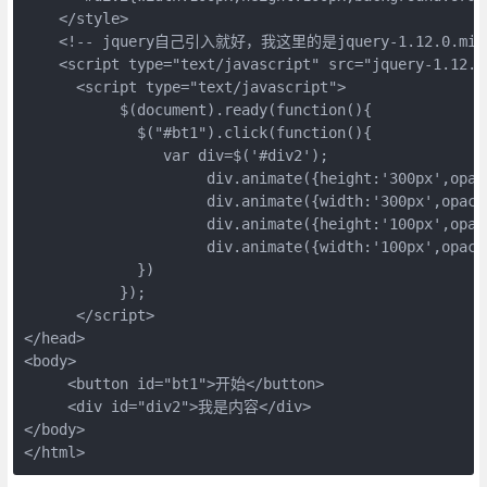
    </style>

    <!-- jquery自己引入就好，我这里的是jquery-1.12.0.min.j
    <script type="text/javascript" src="jquery-1.12.0.
      <script type="text/javascript">

           $(document).ready(function(){

             $("#bt1").click(function(){

                var div=$('#div2');

                     div.animate({height:'300px',opaci
                     div.animate({width:'300px',opacit
                     div.animate({height:'100px',opaci
                     div.animate({width:'100px',opacit
             })       

           });

      </script>

</head>

<body>

     <button id="bt1">开始</button>

     <div id="div2">我是内容</div>

</body>

</html>