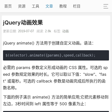
首页
资源
工具
文章
教程
栏目
jQuery动画效果
更新日期:
2019-07-07
阅读:
2.8k
标签:
动画
jQuery animate() 方法用于创建自定义动画。语法：
$(selector).animate({params},speed,callback);
必需的 params 参数定义形成动画的 CSS 属性。可选的 sp
eed 参数规定效果的时长。它可以取以下值："slow"、"fas
t" 或毫秒。可选的 callback 参数是动画完成后所执行的函
数名称。
下面的例子演示 animate() 方法的简单应用;它把元素移动到
左边，3秒时间到 left 属性等于 500 像素为止：