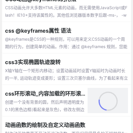
CSS动画允许大多数HTML元素的动画，而无需使用JavaScript或F
lash！IE10+支持该属性的。其他低浏览器版本数字后跟-ms-， -w
ebkit-，-moz-或-o-指定使用前缀的第一个版本。
css @keyframes属性 语法
@keyframes是CSS的一种规则，可以用来定义CSS动画的一个周
期的行为，创建简单的动画。作用：通过 @keyframes 规则，您能
够创建动画。
css3实现椭圆轨迹旋转
X轴Y轴在一个矩形内移动；设置动画延时设置Y轴延时为动画时长
的一半, 运动轨迹变成菱形；设置三次贝塞尔曲线，为了看起来有立
体感添加scale属性,scale动画应该是X轴和Y轴的时间总和
css环形滚动_内容加载的环形滚动动画效果
创建一个没有背景的圆，然后声明透明度为
0.1的黑色边框(看起来是灰色)，修改左侧边
框颜色。此时会有一个静态的看起来只有左
边框有颜色的空心圆。然后声明一个该元素
动画函数的绘制及自定义动画函数
逆时针旋转360度的动画，并让该动画无限