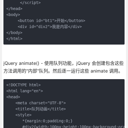
      </script>

</head>

<body>

     <button id="bt1">开始</button>

     <div id="div2">我是内容</div>

</body>

</html>
jQuery animate() - 使用队列功能，jQuery 会创建包含这些
方法调用的"内部"队列。然后逐一运行这些 animate 调用。
<!DOCTYPE html>

<html lang="en">

<head>

    <meta charset="UTF-8">

    <title>队列动画</title>

    <style>  

       *{margin:0;padding:0;}

       #div2{width:100px;height:100px;background:oran