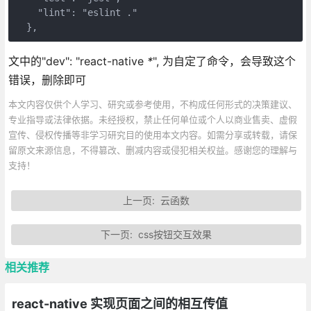
    "lint": "eslint ."

  },
文中的"dev": "react-native
*
", 为自定了命令，会导致这个
错误，删除即可
本文内容仅供个人学习、研究或参考使用，不构成任何形式的决策建议、
专业指导或法律依据。未经授权，禁止任何单位或个人以商业售卖、虚假
宣传、侵权传播等非学习研究目的使用本文内容。如需分享或转载，请保
留原文来源信息，不得篡改、删减内容或侵犯相关权益。感谢您的理解与
支持！
上一页:
云函数
下一页:
css按钮交互效果
相关推荐
react-native 实现页面之间的相互传值