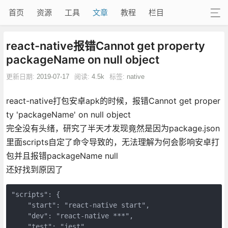
首页
资源
工具
文章
教程
栏目
react-native报错Cannot get property
packageName on null object
更新日期:
2019-07-17
阅读:
4.5k
标签:
native
react-native打包安卓apk的时候，报错Cannot get proper
ty 'packageName' on null object
完全没有头绪，研究了半天才发现竟然是因为package.json
里面scripts自定了命令导致的，无法理解为何会影响安卓打
包并且报错packageName null
还好找到原因了
"scripts": {

    "start": "react-native start",

    "dev": "react-native ***",

    "test": "jest",
