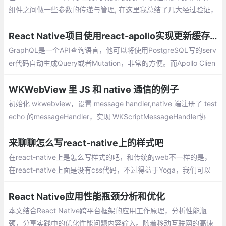
组件之间做一些参数的传递与管理, 在这里我总结了几大经过验证，
稳定好用的方式给大家
React Native项目使用react-apollo实现更新缓存的两种方式
GraphQL是一个API查询语言，他可以将使用PostgreSQL写的serv
er代码自动生成Query或者Mutation，非常的方便。而Apollo Clien
t就是一个强大的JavaScript GraphQL客户端。对于cache，在Ap
ollo Client中有着强大的管理策略。
WKWebView 里 JS 和 native 通信的例子
初始化 wkwebview，设置 message handler,native 端注册了 test
echo 的messageHandler，实现 WKScriptMessageHandler协
议，执行JS 代码 ，所以 JS 可以通过 window.webkit.messageHa
ndlers.testecho.postMessage 来回调客户端，和文档中说的一样
来聊聊怎么写react-native上的样式吧
在react-native上是怎么写样式的吧，和传统的web不一样的是，
在react-native上面是没有css代码，不过得益于Yoga，我们可以
在客户端上像写css一样的去书写我们的样式。
React Native应用性能瓶颈分析和优化
本文结合React Native跨平台框架的应用工作原理，分析性能瓶
颈，分享实践中的优化性能问题内容输入。随着移动互联网的高速