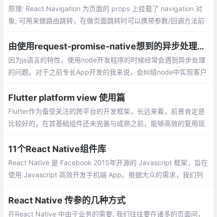
原理: React Navigation 为页面的 props 上挂载了 navigation 对
象, 可用来做路由跳转，在做页面跳转时可以携带参数/回调方法前
往目标页面， 从而达到传参的目的。
由使用request-promise-native想到的异步处理方法
因为js语言的特性，使用node开发程序的时候经常会遇到异步处理
的问题。对于之前专长App开发的我来说，会纠结node中实现客户
端API请求的“最佳实践”。下面以OAuth2.0为场景，需要处理的流
程：获取access token、使用获取到的token，发起API请求、处理
Flutter platform view 使用篇
API数据
Flutter作为备受关注的跨平台的开发框架，长远来看，前景肯定是
比较好的，在其基础组件还未完善与成熟之前，能够高效的复用现
有的native组件，是比较合适的方案。官方提供了Plugin的方式，
允许将一个成熟的native组件（比如mapview）
11个React Native组件库
React Native 是 Facebook 2015年开源的 Javascript 框架，旨在
使用 Javascript 高效开发手机端 App。根据大众的需求，我们列
出了一个有用的React-Native UI库列表，可以帮助你更好地入门R
eact Native。
React Native 传参的几种方式
在React Native 中由于业务的需要, 我们往往要在诸多的页面间，