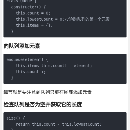
class Queue {

  constructor() {

    this.count = 0;

    this.lowestCount = 0;//追踪队列的第一个元素

    this.items = {};

  }
向队列添加元素
enqueue(element) {

    this.items[this.count] = element;

    this.count++;

  }
细节就是要注意到队列只能在尾部添加元素
检查队列是否为空并获取它的长度
size() {

    return this.count - this.lowestCount;
