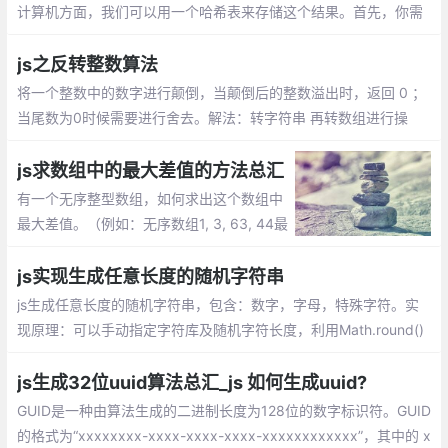
计算机方面，我们可以用一个哈希表来存储这个结果。首先，你需
要一个判断是否为质数的方法，然后，利用短除法来分解。
js之反转整数算法
将一个整数中的数字进行颠倒，当颠倒后的整数溢出时，返回 0 ；
当尾数为0时候需要进行舍去。解法：转字符串 再转数组进行操
作，看到有人用四则运算+遍历反转整数。
js求数组中的最大差值的方法总汇
有一个无序整型数组，如何求出这个数组中
最大差值。（例如：无序数组1, 3, 63, 44最
大差值是 63-1=62）。实现原理：遍历一次
数组，找到最大值和最小值，返回差值
js实现生成任意长度的随机字符串
js生成任意长度的随机字符串，包含：数字，字母，特殊字符。实
现原理：可以手动指定字符库及随机字符长度，利用Math.round()
和Math.random()两个方法实现获取随机字符
js生成32位uuid算法总汇_js 如何生成uuid?
GUID是一种由算法生成的二进制长度为128位的数字标识符。GUID
的格式为“xxxxxxxx-xxxx-xxxx-xxxx-xxxxxxxxxxxx”，其中的 x