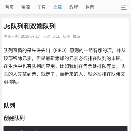
首页
资源
工具
文章
教程
栏目
Js队列和双端队列
更新日期:
2019-07-17
阅读:
3.1k
标签:
算法
队列遵循的是先进先出（FIFO）原则的一组有序的项，并从
顶部移除元素，但是最新添加的元素必须排在队列的末尾。
在生活中也有队列的应用，比如我们在售票处排队等票，队
头的人先拿到票，就走了，而新来的人，就必须排在队伟文
明排队。
队列
创建队列