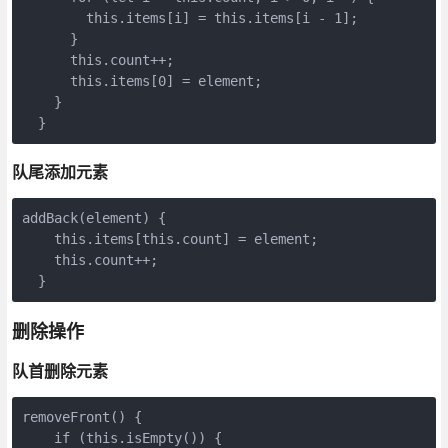
        this.items[i] = this.items[i - 1];

      }

      this.count++;

      this.items[0] = element;

    }

  }
队尾添加元素
addBack(element) {

    this.items[this.count] = element;

    this.count++;

  }
删除操作
队首删除元素
removeFront() {

    if (this.isEmpty()) {
