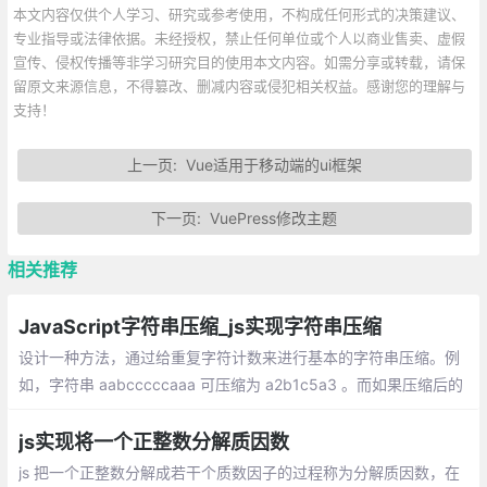
本文内容仅供个人学习、研究或参考使用，不构成任何形式的决策建议、
专业指导或法律依据。未经授权，禁止任何单位或个人以商业售卖、虚假
宣传、侵权传播等非学习研究目的使用本文内容。如需分享或转载，请保
留原文来源信息，不得篡改、删减内容或侵犯相关权益。感谢您的理解与
支持！
上一页:
Vue适用于移动端的ui框架
下一页:
VuePress修改主题
相关推荐
JavaScript字符串压缩_js实现字符串压缩
设计一种方法，通过给重复字符计数来进行基本的字符串压缩。例
如，字符串 aabcccccaaa 可压缩为 a2b1c5a3 。而如果压缩后的
字符数不小于原始的字符数，则返回原始的字符串。 可以假设字符
串仅包括a-z的字母
js实现将一个正整数分解质因数
js 把一个正整数分解成若干个质数因子的过程称为分解质因数，在