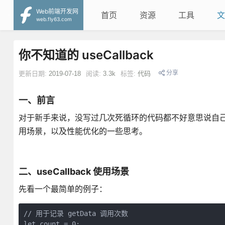
Web前端开发网
首页
资源
工具
文
web.fly63.com
你不知道的 useCallback
分享
更新日期:
2019-07-18
阅读:
3.3k
标签:
代码
一、前言
对于新手来说，没写过几次死循环的代码都不好意思说自己用过 Re
用场景，以及性能优化的一些思考。
二、useCallback 使用场景
先看一个最简单的例子：
// 用于记录 getData 调用次数

let count = 0;
