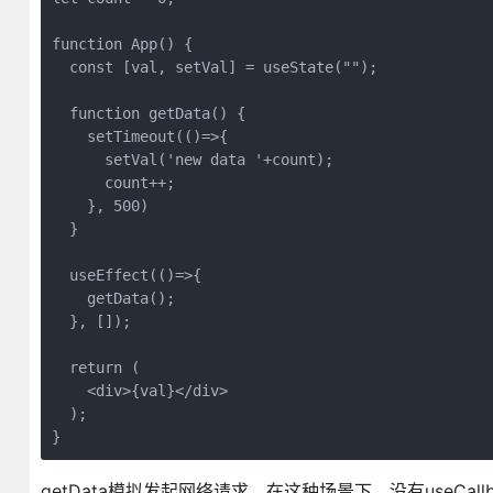
function App() {

  const [val, setVal] = useState("");

  function getData() {

    setTimeout(()=>{

      setVal('new data '+count);

      count++;

    }, 500)

  }

  useEffect(()=>{

    getData();

  }, []);

  return (

    <div>{val}</div>

  );

}
getData模拟发起网络请求。在这种场景下，没有useCa