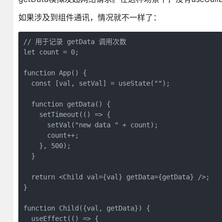
如果涉及到组件通讯，情况就不一样了：
// 用于记录 getData 调用次数

let count = 0;

function App() {

  const [val, setVal] = useState("");

  function getData() {

    setTimeout(() => {

      setVal("new data " + count);

      count++;

    }, 500);

  }

  return <Child val={val} getData={getData} />;

}

function Child({val, getData}) {

  useEffect(() => {
