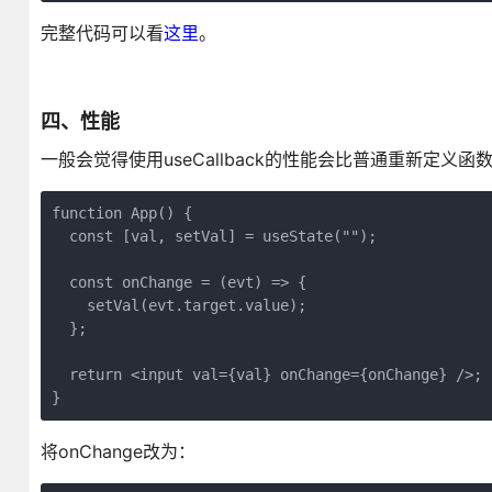
完整代码可以看
这里
。
四、性能
一般会觉得使用useCallback的性能会比普通重新定义
function App() {

  const [val, setVal] = useState("");

  const onChange = (evt) => {

    setVal(evt.target.value);

  };

  return <input val={val} onChange={onChange} />;

}
将onChange改为：