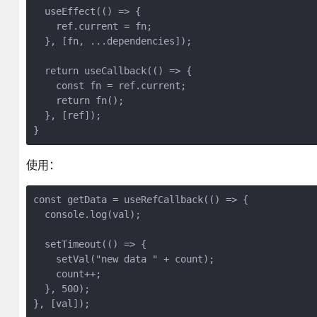
  useEffect(() => {

    ref.current = fn;

  }, [fn, ...dependencies]);

  return useCallback(() => {

    const fn = ref.current;

    return fn();

  }, [ref]);

}
使用：
const getData = useRefCallback(() => {

  console.log(val);

  setTimeout(() => {

    setVal("new data " + count);

    count++;

  }, 500);

}, [val]);