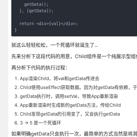
    getData();

  }, [getData]);

  return <div>{val}</div>;

}
就这么轻轻松松，一个死循环就诞生了...
先来分析下这段代码的用意，Child组件是一个纯展示
再分析下代码的执行过程：
App渲染Child，将val和getData传进去
Child使用useEffect获取数据。因为对getData有依
getData执行时，调用setVal，导致App重新渲染
App重新渲染时生成新的getData方法，传给Child
Child发现getData的引用变了，又会执行getData
3 -> 5 是一个死循环
如果明确getData只会执行一次，最简单的方式当然是将其从依赖