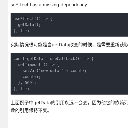
seEffect has a missing dependency
useEffect(() => {

  getData();

}, []);
实际情况很可能是当getData改变的时候，是需要重新获取数
const getData = useCallback(() => {

  setTimeout(() => {

    setVal("new data " + count);

    count++;

  }, 500);

}, []);
上面例子中getData的引用永远不会变，因为他它的依
数的引用保持不变。