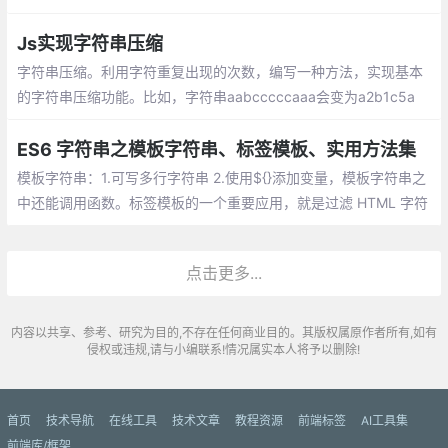
使用字符串的match方法,通过正则表达式提取字符串的所有数字(包
含整数和小数):
Js实现字符串压缩
字符串压缩。利用字符重复出现的次数，编写一种方法，实现基本
的字符串压缩功能。比如，字符串aabcccccaaa会变为a2b1c5a
3。若“压缩”后的字符串没有变短，则返回原先的字符串。你可以假
设字符串中只包含大小写英文字母
ES6 字符串之模板字符串、标签模板、实用方法集
模板字符串：1.可写多行字符串 2.使用${}添加变量，模板字符串之
中还能调用函数。标签模板的一个重要应用，就是过滤 HTML 字符
串，防止用户输入恶意内容。
点击更多...
内容以共享、参考、研究为目的,不存在任何商业目的。其版权属原作者所有,如有
侵权或违规,请与小编联系!情况属实本人将予以删除!
首页
技术导航
在线工具
技术文章
教程资源
前端标签
AI工具集
前端库/框架