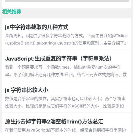
相关推荐
js中字符串截取的几种方式
众所周知，js提供了很多字符串截取的方式。下面主要介绍js中slice
(),splice(),split(),substring(),substr()的使用和区别，主要介绍了J
avaScript截取、切割字符串的技巧,需要的朋友可以参考
JavaScript:生成重复的字符串（字符串乘法）
看到一个题目要求写一个函数times，输出str重复num次的字符
串。除了利用循环还有几种方法:递归，结合三元表达式更简洁。数
组的 join() 方法。ES6的 repeat() 方法。ES6目前没有全部兼容。
js 字符串比较大小
数值是合乎常理的操作，其实字符串也可以比较大小；两个字符串
比较大小，比较的是组成它们字符的ASCII码的大小，比较原则如
下：比较的是字符的ASCII码的大小。
原生js去掉字符串2端空格Trim()方法总汇
在我们使用JavaScript编写脚本的时候，经常会遇到把字符串两边