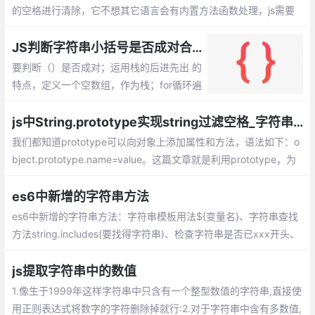
的空格进行清除，它不想其它语言会有内置方法函数处理，js需要
我们自己代码来实现。如果用过jquery库的话，它提供了trim方
法，我们可以直接使用。
JS判断字符串小括号是否成对合法
要判断（）是否成对；运用栈的后进先出 的
特点，定义一个空数组，作为栈；for循环遍
历字符串，当遇到（的时候就把（添加到空
数组最顶端，push方法，记录发现一个左括
js中String.prototype实现string过滤空格_字符串空格过滤
号；
我们都知道prototype可以向对象上添加属性和方法，语法如下：o
bject.prototype.name=value。这篇文章就是利用prototype，为
字符串扩展过滤空格的方法
es6中新增的字符串方法
es6中新增的字符串方法：字符串模板用法${变量名}、字符串查找
方法string.includes(要找得字符串)、检查字符串是否已xxx开头、
字符串重复方法string.repeat(次数)、字符串填充string.padStart
js提取字符串中的数值
1.像生于1999年这样字符串中只含有一个整型数值的字符串,直接使
用正则表达式将数字的字符删除掉就行:2.对于字符串中含有多数值,