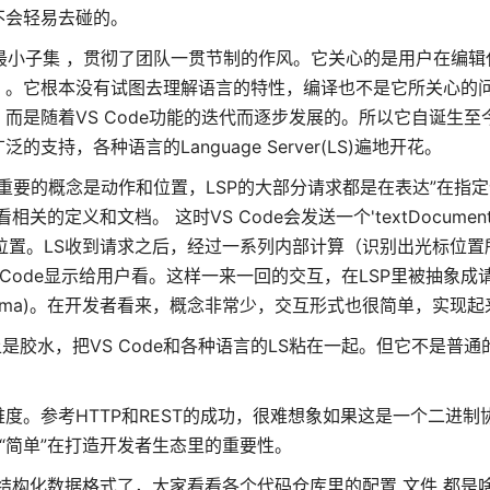
不会轻易去碰的。
 最小子集 ，贯彻了团队一贯节制的作风。它关心的是用户在编辑
）。它根本没有试图去理解语言的特性，编译也不是它所关心的
而是随着VS Code功能的迭代而逐步发展的。所以它自诞生至
，各种语言的Language Server(LS)遍地开花。
最重要的概念是动作和位置，LSP的大部分请求都是在表达”在指
义和文档。 这时VS Code会发送一个'textDocument/h
位置。LS收到请求之后，经过一系列内部计算（识别出光标位置
ode显示给用户看。这样一来一回的交互，在LSP里被抽象成请求(
(Schema)。在开发者看来，概念非常少，交互形式也很简单，实现
是胶水，把VS Code和各种语言的LS粘在一起。但它不是普通
度。参考HTTP和REST的成功，很难想象如果这是一个二进制
“简单”在打造开发者生态里的重要性。
的结构化数据格式了，大家看看各个代码仓库里的配置 文件 都是