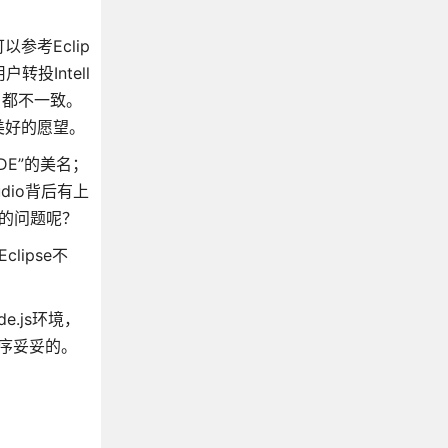
考Eclip
投Intell
，都不一致。
美好的愿望。
DE”的美名；
dio背后有上
到的问题呢？
ipse不
e.js环境，
程序妥妥的。