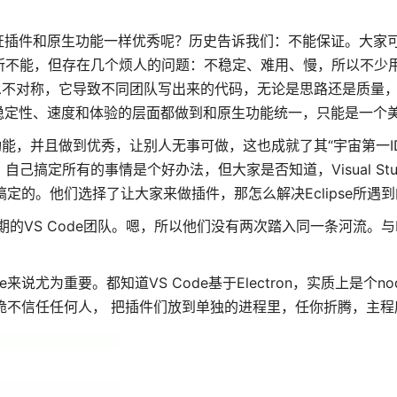
插件和原生功能一样优秀呢？历史告诉我们：不能保证。大家可以参
不能，但存在几个烦人的问题：不稳定、难用、慢，所以不少用户转
息不对称，它导致不同团队写出来的代码，无论是思路还是质量
稳定性、速度和体验的层面都做到和原生功能统一，只能是一个
定所有功能，并且做到优秀，让别人无事可做，这也成就了其“宇宙第一I
，自己搞定所有的事情是个好办法，但大家是否知道，Visual Stu
搞定的。他们选择了让大家来做插件，那怎么解决Eclipse所遇
的VS Code团队。嗯，所以他们没有两次踏入同一条河流。与Ecl
尤为重要。都知道VS Code基于Electron，实质上是个nod
干脆不信任任何人， 把插件们放到单独的进程里，任你折腾，主