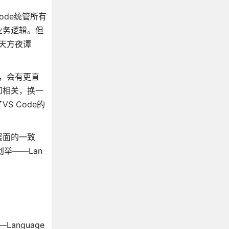
ode统管所有
业务逻辑。但
天方夜谭
史，会有更直
切相关，换一
 Code的
层面的一致
创举——Lan
anguage