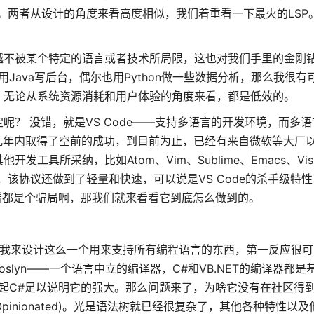
rotocol(DAP)。两者从设计的角度来看高度相似，我们着重看一下最火的L
越不被某个特定的语言或者技术所局限，这也对我们手里的金刚
，同时用Java写后台，偶尔也用Python做一些数据分析，那么我很
，无论从系统资源消耗和用户体验的角度来看，都是低效的。
？ 没错，就是VS Code——支持多语言的开发环境，而多
)。该协议在短短几年内取得了空前的成功，到目前为止，已经有来自微软等大
采纳，比如Atom、Vim、Sublime、Emacs、Visual
是，该协议还做到了轻量和快速，可以说是VS Code的杀手级特
看都是个骗局啊，那我们就来看看它到底怎么做到的。
。
如果让我来设计这么一个用来支持所有编程语言的东西，第一反应很
slyn——一个语言中立的编译器，C#和VB.NET的编译器都
能撑起C#足以说明它的强大。那么问题来了，为啥它没有在社区得
inionated)。光是语法树就已经很复杂了，其他各种特性以