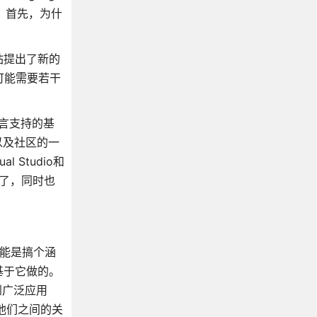
SP。首先，为什
钻提出了新的
有可能需要若干
语言支持的基
厂以及社区的一
 Studio和
性了，同时也
可能是搞个涵
是基于它做的。
到广泛应用
及他们之间的关