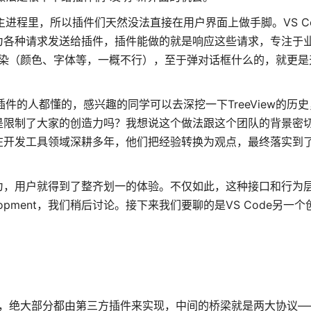
I则在主进程里，所以插件们天然没法直接在用户界面上做手脚。VS C
为各种请求发送给插件，插件能做的就是响应这些请求，专注于
被渲染（颜色、字体等，一概不行），至于弹对话框什么的，就更是
插件的人都懂的，感兴趣的同学可以去深挖一下TreeView的历
是限制了大家的创造力吗？我想说这个做法跟这个团队的背景密
开发工具领域深耕多年，他们把经验转换为观点，最终落实到了VS
为，用户就得到了整齐划一的体验。不仅如此，这种接口和行为
lopment，我们稍后讨论。接下来我们要聊的是VS Code另一个
试，绝大部分都由第三方插件来实现，中间的桥梁就是两大协议——L