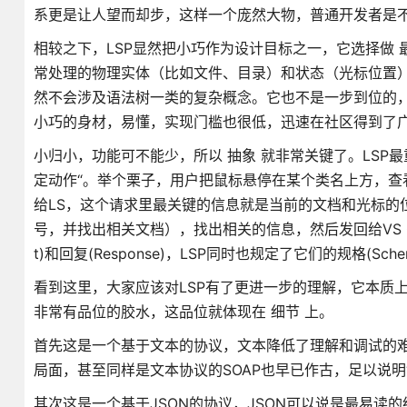
系更是让人望而却步，这样一个庞然大物，普通开发者是
相较之下，LSP显然把小巧作为设计目标之一，它选择做
常处理的物理实体（比如文件、目录）和状态（光标位置
然不会涉及语法树一类的复杂概念。它也不是一步到位的，
小巧的身材，易懂，实现门槛也很低，迅速在社区得到了广泛的支持
小归小，功能可不能少，所以 抽象 就非常关键了。LSP
定动作“。举个栗子，用户把鼠标悬停在某个类名上方，查看相关的定
给LS，这个请求里最关键的信息就是当前的文档和光标的
号，并找出相关文档），找出相关的信息，然后发回给VS C
t)和回复(Response)，LSP同时也规定了它们的规格
看到这里，大家应该对LSP有了更进一步的理解，它本质上
非常有品位的胶水，这品位就体现在 细节 上。
首先这是一个基于文本的协议，文本降低了理解和调试的难
局面，甚至同样是文本协议的SOAP也早已作古，足以说明
其次这是一个基于JSON的协议，JSON可以说是最易读