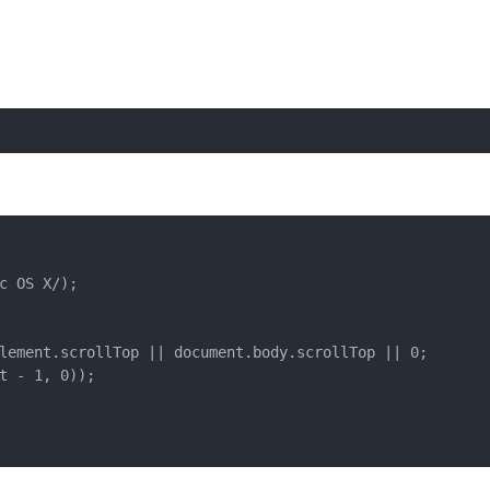
 OS X/);

lement.scrollTop || document.body.scrollTop || 0;

 - 1, 0));
