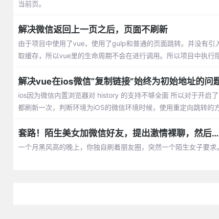
当前页。
解决微信返回上一页之后，页面不刷新
由于项目中使用了vue，使用了gulp和普通的页面跳转。并没有引入vue
取缓存，所以vue里的生命周期不会在进行调用。所以项目中执行
解决vue在ios微信“复制链接”始终为初始地址的问
ios因为微信内置浏览器对 history 的支持不够全面 所以对于开启了 Hi
都刷新一次，判断环境为iOS的微信环境时候，使用重定向跳转的
套路！陌生美女加微信好友，提出激情裸聊，然后…
一个月黑风高的晚上，你独自刷着朋友圈，突然一个陌生女子要求