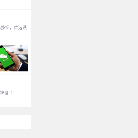
后退按钮，优选读
裸聊”！