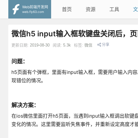
Web前端开发网
首页
资源
工具
文
web.fly63.com
微信h5 input输入框软键盘关闭后
分享
更新日期:
2019-08-30
阅读:
5.3k
标签:
微信
问题：
h5页面有个弹框，里面有input输入框，需要用户输入
现错位的情况。
解决方案：
在ios微信里面打开h5页面，当遇到input输入框调出软
变化的情况。这里需要监听失焦事件，并重新设定高度才