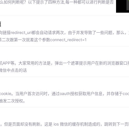
么如何判断呢？以下提示了四种方法,每一种都可以进行判断是否
题
redirect_uri都会自动请求两次，由于并发导致了一些问题，那么
一次就差这个参数connect_redirect=1
APP等。大家常用的方法是，弹出一个遮罩提示用户在新的浏览器窗口
微信中点击的话
okie。当用户首次访问时，通过oauth授权获取用户信息，并存储于coo
会触发二次授权。
，但是页面却没有刷新。这是 ios 微信的缓存机制造成的，跳转到下一