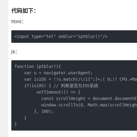
代码如下：
html：
<input type="tel" onblur="iptblur()"/>
js：
function iptblur(){

    var u = navigator.userAgent;

    var isiOS = !!u.match(/\(i[^;]+;( U;)? CPU.+Mac
    if(isiOS) { // 判断是否为IOS系统

	 setTimeout(() => {

           const scrollHeight = document.documentE
           window.scrollTo(0, Math.max(scrollHeight
	}, 100);

    }   

}