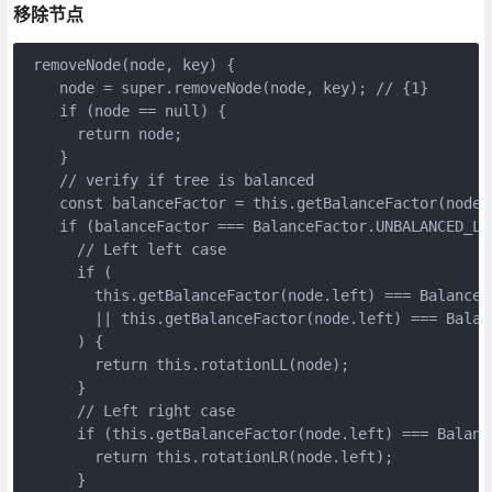
移除节点
 removeNode(node, key) {

    node = super.removeNode(node, key); // {1}

    if (node == null) {

      return node;

    }

    // verify if tree is balanced

    const balanceFactor = this.getBalanceFactor(node);
    if (balanceFactor === BalanceFactor.UNBALANCED_LEF
      // Left left case

      if (

        this.getBalanceFactor(node.left) === BalanceFa
        || this.getBalanceFactor(node.left) === Balan
      ) {

        return this.rotationLL(node);

      }

      // Left right case

      if (this.getBalanceFactor(node.left) === Balanc
        return this.rotationLR(node.left);

      }
