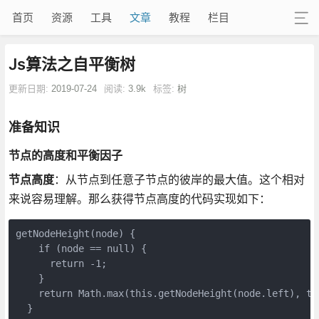
首页
资源
工具
文章
教程
栏目
Js算法之自平衡树
更新日期:
2019-07-24
阅读:
3.9k
标签:
树
准备知识
节点的高度和平衡因子
节点高度
：从节点到任意子节点的彼岸的最大值。这个相对
来说容易理解。那么获得节点高度的代码实现如下：
getNodeHeight(node) {

    if (node == null) {

      return -1;

    }

    return Math.max(this.getNodeHeight(node.left), th
  }