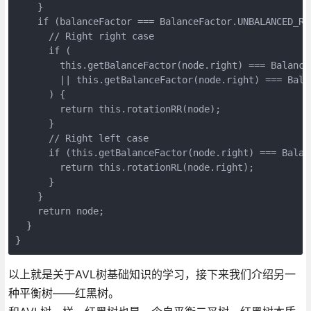
    }

    if (balanceFactor === BalanceFactor.UNBALANCED_RIG
      // Right right case

      if (

        this.getBalanceFactor(node.right) === BalanceF
        || this.getBalanceFactor(node.right) === Bala
      ) {

        return this.rotationRR(node);

      }

      // Right left case

      if (this.getBalanceFactor(node.right) === Balan
        return this.rotationRL(node.right);

      }

    }

    return node;

  }

}
以上就是关于AVL树基础知识的学习，接下来我们介绍另一
种平衡树——红黑树。