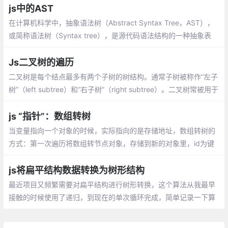
mentUi的tree组件源代码。
js中的AST
在计算机科学中，抽象语法树（Abstract Syntax Tree，AST），
或简称语法树（Syntax tree），是源代码语法结构的一种抽象表
示。它以树状的形式表现编程语言的语法结构，树上的每个节点都
表示源代码中的一种结构
Js二叉树的遍历
二叉树是每个结点最多有两个子树的树结构。通常子树被称作“左子
树”（left subtree）和“右子树”（right subtree）。二叉树常被用于
实现二叉查找树和二叉堆。
js “指针”：数组转树
当变量指向一个对象的时候，实际指向的是存储地址，数组转树的
方式：第一次遍历将数组转节点对象，存储到新的对象里，id为键
值方便索引，第二次遍历根据索引插入子节点
js将扁平结构数据转换为树形结构
最近项目又频繁需要对扁平结构进行树形转换，这个算法从我最早
接触的时候使用了递归，到现在的单次循环完成，简单记录一下算
法的演变，算是对树形算法的一个简单记录，这种类型的算法在项
目中的使用挺多的