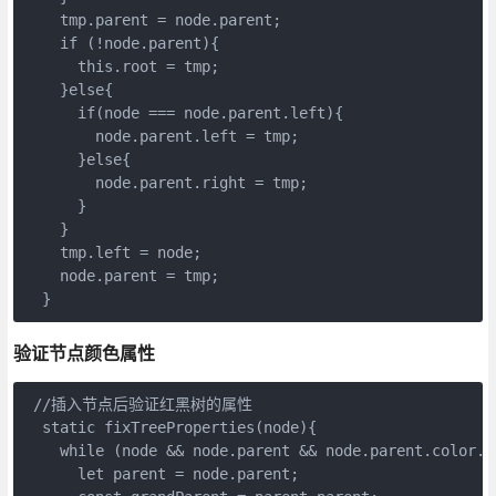
    tmp.parent = node.parent;

    if (!node.parent){

      this.root = tmp;

    }else{

      if(node === node.parent.left){

        node.parent.left = tmp;

      }else{

        node.parent.right = tmp;

      }

    }

    tmp.left = node;

    node.parent = tmp;

  }
验证节点颜色属性
 //插入节点后验证红黑树的属性

  static fixTreeProperties(node){

    while (node && node.parent && node.parent.color.i
      let parent = node.parent;
