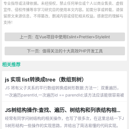
专业指导或法律依据。未经授权，禁止任何单位或个人以商业售卖、虚假
宣传、侵权传播等非学习研究目的使用本文内容。如需分享或转载，请保
留原文来源信息，不得篡改、删减内容或侵犯相关权益。感谢您的理解与
支持！
上一页:
在Vue项目中使用Eslint+Prettier+Stylelint
下一页:
值得关注的十大高效PHP开发工具
相关推荐
js 实现 list转换成tree（数组到树）
JS 将有父子关系的平行数组转换成树形数据:方法一：双重遍历，
一次遍历parentId,一次遍历id == parendId;该方法应该能很容易被
想到，实现起来也一步一步可以摸索出来；
JS树结构操作:查找、遍历、树结构和列表结构相互转换
经常有同学问树结构的相关操作，也写了很多次，在这里总结一下J
S树形结构一些操作的实现思路，并给出了简洁易懂的代码实现。