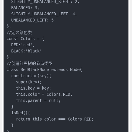
  SLIGHTLY_UNBALANCED_RIGHT: 2,

  BALANCED: 3,

  SLIGHTLY_UNBALANCED_LEFT: 4,

  UNBALANCED_LEFT: 5

};

//定义颜色类

const Colors = {

  RED:'red',

  BLACK:'black'

};

//创建红黑树的节点类型

class RedBlackNode extends Node{

  constructor(key){

    super(key);

    this.key = key;

    this.color = Colors.RED;

    this.parent = null;

  }

  isRed(){

    return this.color === Colors.RED;

  }

};
