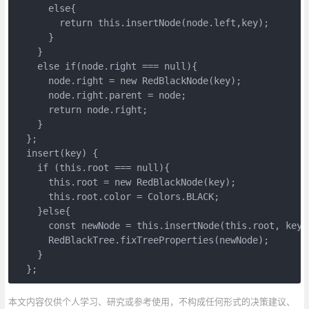
      else{

        return this.insertNode(node.left,key);

      }

    }

    else if(node.right === null){

      node.right = new RedBlackNode(key);

      node.right.parent = node;

      return node.right;

    }

  };

  insert(key) {

    if (this.root === null){

      this.root = new RedBlackNode(key);

      this.root.color = Colors.BLACK;

    }else{

      const newNode = this.insertNode(this.root, key);
      RedBlackTree.fixTreeProperties(newNode);

    }

  };
本文内容仅供个人学习、研究或参考使用，不构成任何形式的决策建议、