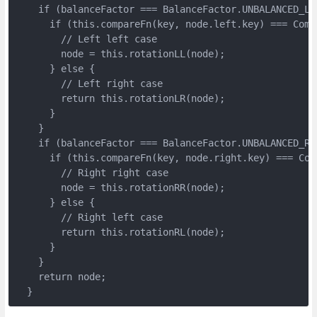
    if (balanceFactor === BalanceFactor.UNBALANCED_LEF
      if (this.compareFn(key, node.left.key) === Compa
        // Left left case

        node = this.rotationLL(node);

      } else {

        // Left right case

        return this.rotationLR(node);

      }

    }

    if (balanceFactor === BalanceFactor.UNBALANCED_RIG
      if (this.compareFn(key, node.right.key) === Comp
        // Right right case

        node = this.rotationRR(node);

      } else {

        // Right left case

        return this.rotationRL(node);

      }

    }

    return node;

  }