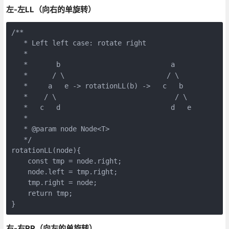
左-左LL（向右的单旋转）
/**

   * Left left case: rotate right

   *

   *       b                           a

   *      / \                         / \

   *     a   e -> rotationLL(b) ->   c   b

   *    / \                             / \

   *   c   d                           d   e

   *

   * @param node Node<T>

   */

rotationLL(node){

    const tmp = node.right;

    node.left = tmp.right;

    tmp.right = node;

    return tmp;

}
右-右RR（向左的单旋转）