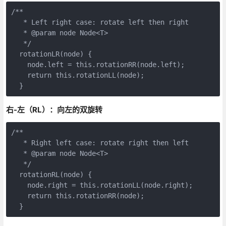
/**

   * Left right case: rotate left then right

   * @param node Node<T>

   */

  rotationLR(node) {

    node.left = this.rotationRR(node.left);

    return this.rotationLL(node);

  }
右-左（RL）：向左的双旋转
/**

   * Right left case: rotate right then left

   * @param node Node<T>

   */

  rotationRL(node) {

    node.right = this.rotationLL(node.right);

    return this.rotationRR(node);

  }