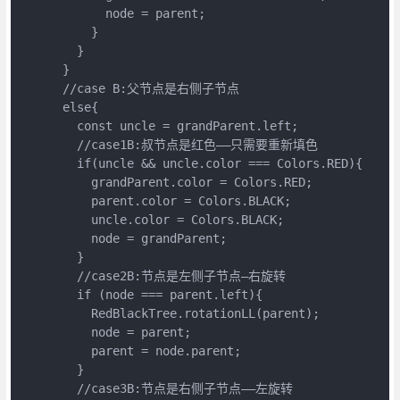
            node = parent;

          }

        }

      }

      //case B:父节点是右侧子节点

      else{

        const uncle = grandParent.left;

        //case1B:叔节点是红色——只需要重新填色

        if(uncle && uncle.color === Colors.RED){

          grandParent.color = Colors.RED;

          parent.color = Colors.BLACK;

          uncle.color = Colors.BLACK;

          node = grandParent;

        }

        //case2B:节点是左侧子节点—右旋转

        if (node === parent.left){

          RedBlackTree.rotationLL(parent);

          node = parent;

          parent = node.parent;

        }

        //case3B:节点是右侧子节点——左旋转
