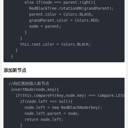
        else if(node === parent.right){

          RedBlackTree.rotationRR(grandParent);

          parent.color = Colors.BLACK;

          grandParent.color = Colors.RED;

          node = parent;

        }

      }

      this.root.color = Colors.BLACK;

    }

  }
添加新节点
 //向红黑树插入新节点

  insertNode(node,key){

    if(this.compareFn(key,node.key) === Compare.LESS_T
      if(node.left === null){

        node.left = new RedBlackNode(key);

        node.left.parent = node;

        return node.left;

      }
