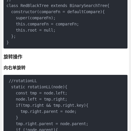
class RedBlackTree extends BinarySearchTree{

  constructor(compareFn = defaultCompare){

    super(compareFn);

    this.compareFn = compareFn;

    this.root = null;

  };

}
旋转操作
向右单旋转
 //rotationLL

  static rotationLL(node){

    const tmp = node.left;

    node.left = tmp.right;

    if(tmp.right && tmp.right.key){

      tmp.right.parent = node;

    }

    tmp.right.parent = node.parent;

    if (!node.parent){
