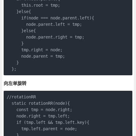
      this.root = tmp;

    }else{

      if(node === node.parent.left){

        node.parent.left = tmp;

      }else{

        node.parent.right = tmp;

      }

      tmp.right = node;

      node.parent = tmp;

    }

  };
向左单旋转
//rotationRR

  static rotationRR(node){

    const tmp = node.right;

    node.right = tmp.left;

    if (tmp.left && tmp.left.key){

      tmp.left.parent = node;

    }
