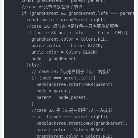
      const grandParent = parent.parent;

      //case A:父节点是左侧子节点

      if (grandParent && grandParent.left === parent){
        const uncle = grandParent.right;

        //case 1A：叔节点也是红色——只需要重新填色

        if (uncle && uncle.color === Colors.RED){

          grandParent.color = Colors.RED;

          parent.color  = Colors.BLACK;

          uncle.color = Colors.BLACK;

          node = grandParent;

        }else{

          // case 2A:节点是右侧子节点——右旋转

          if (node === parent.left){

            RedBlackTree.rotationRR(parent);

            node = parent;

            parent = node.parent;

          }

          //case 3A:子节点是左侧子节点——左旋转

          else if(node === parent.right){

            RedBlackTree.rotationRR(grandParent);

            parent.color = Colors.BLACK;

            grandParent.color = Colors.RED;
