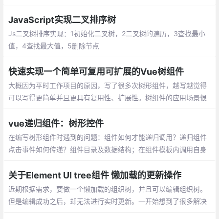
本文内容结构大概如下：
JavaScript实现二叉排序树
Js二叉树排序实现：1初始化二叉树，2二叉
树的遍历，3查找最小值，4查找最大值，5
删除节点
快速实现一个简单可复用可扩展的Vue树组件
大概因为平时工作项目的原因，写了很多次树形组件，越写越觉得
可以写得更简单并且更具有复用性、扩展性。树组件的应用场景很
多，比如一篇文章的目录、一个公司部门组织情况、思维导图等，
其实都可以用树形结构来描述
vue递归组件：树形控件
在编写树形组件时遇到的问题：组件如何才能递归调用？递归组件
点击事件如何传递？组件目录及数据结构；在组件模板内调用自身
必须明确定义组件的name属性，并且递归调用时组件名称就是nam
e属性
关于Element UI tree组件 懒加载的更新操作
近期根据需求，要做一个懒加载的组织树，并且可以编辑组织树。
但是编辑成功之后，却无法进行实时更新。一开始想到了很多解决
方案，也在网上参考了很多方案，但是都有种种不足。遂查阅了Ele