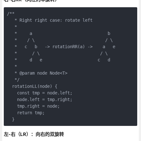
/**

   * Right right case: rotate left

   *

   *     a                              b

   *    / \                            / \

   *   c   b   -> rotationRR(a) ->    a   e

   *      / \                        / \

   *     d   e                      c   d

   *

   * @param node Node<T>

   */

  rotationLL(node) {

    const tmp = node.left;

    node.left = tmp.right;

    tmp.right = node;

    return tmp;

  }
左-右（LR）：向右的双旋转