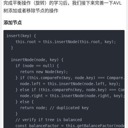
完成平衡操作（旋转）的学习后，我们接下来完善一下AVL
树添加或者移除节点的操作
添加节点
insert(key) {

    this.root = this.insertNode(this.root, key);

  }

  insertNode(node, key) {

    if (node == null) {

      return new Node(key);

    } if (this.compareFn(key, node.key) === Compare.LE
      node.left = this.insertNode(node.left, key);

    } else if (this.compareFn(key, node.key) === Compa
      node.right = this.insertNode(node.right, key);

    } else {

      return node; // duplicated key

    }

    // verify if tree is balanced

    const balanceFactor = this.getBalanceFactor(node);