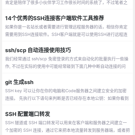
肯定是陪伴了很多小伙伴学习工作很长时间的系统了，不过笔者之
所以会写这篇文章，也是由于 xshell这个软件破解的有限以及收费
限制
14个优秀的SSH连接客户端软件工具推荐
如果你是一名站长或者需要进行管理远程服务器的话，相信你肯定
需要用到SSH连接软件。SSH客户端就是可以使用SSH进行远程连
接服务器的应用程序。
ssh/scp 自动连接使用技巧
我们经常通过 ssh/scp 免密登录的方式来自动化的批量执行一些操
作, 不过在实际的使用中可能经常碰到下面几种中断自动连接的问
题，在连接新的机器的时候, 通常需要将新机器的加密指纹信息添加
到自身的 ~/.ssh/known_hosts 中
git 生成ssh
SSH key 可以让你在你的电脑和Code服务器之间建立安全的加密
连接。 先执行以下语句来判断是否已经存在本地公钥：如果你看到
一长串以 ssh-rsa或 ssh-dsa开头的字符串, 你可以跳过 ssh-keyge
n的步骤。
SSH 配置端口转发
SSH 隧道或 SSH 端口转发可以用来在客户端和服务器之间建立一
个加密的 SSH 连接，通过它来把本地流量转发到服务器端，或者把