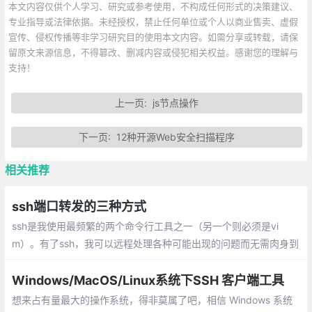
本文内容仅供个人学习、研究或参考使用，不构成任何形式的决策建议、
专业指导或法律依据。未经授权，禁止任何单位或个人以商业售卖、虚假
宣传、侵权传播等非学习研究目的使用本文内容。如需分享或转载，请保
留原文来源信息，不得篡改、删减内容或侵犯相关权益。感谢您的理解与
支持！
上一页:
js节点操作
下一页:
12种开源Web安全扫描程序
相关推荐
ssh端口转发的三种方式
ssh是我使用最频繁的两个命令行工具之一（另一个则必须是vi
m）。有了ssh，我可以远程处理各种可能出现的问题而无需肉身到
现场。这几天teamviewer被黑的事情影响挺大，于是由远程控制想
到了内网穿透
Windows/MacOS/Linux系统下SSH 客户端工具
想来占有量最大的操作系统，得非莫属了吧，相信 Windows 系统