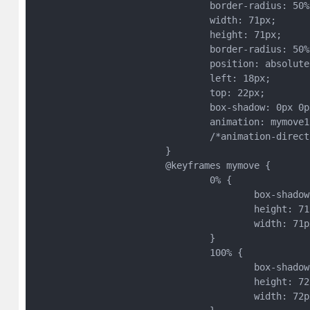
				border-radius: 50%;

				width: 71px;

				height: 71px;

				border-radius: 50%;

				position: absolute;

				left: 18px;

				top: 22px;

				box-shadow: 0px 0px 50px 10px #fbfbfb;

				animation: mymove1 2s infinite;

				/*animation-direction:alternate;*/

			}			

			@keyframes mymove {

				0% {

					box-shadow: 0px 0px 0px 2px #fff;

					height: 71px;

					width: 71px;

				}

				100% {

					box-shadow: 0px 0px 0px 20px #fff;

					height: 72px;

					width: 72px;
