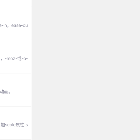
-in，ease-ou
-moz-或-o-
建动画。
ale属性,s