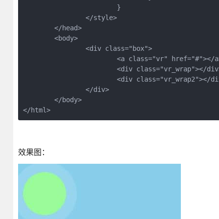
			}

		</style>

	</head>

	<body>

		<div class="box">

			<a class="vr" href="#"></a>

			<div class="vr_wrap"></div>

			<div class="vr_wrap2"></div>

		</div>

	</body>

</html>
效果图：