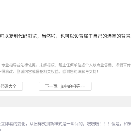
果可以复制代码浏览，当然啦，也可以设置属于自己的漂亮的背景
、专业指导或法律依据。未经授权，禁止任何单位或个人以商业售卖、虚假宣传
不得篡改、删减内容或侵犯相关权益。感谢您的理解与支持！
符代码大全
下一页:
js中的相等==
化时，我们会立即看的变化，从旧样式到新样式是一瞬间的，嗖嗖嗖！！！但是，
到。