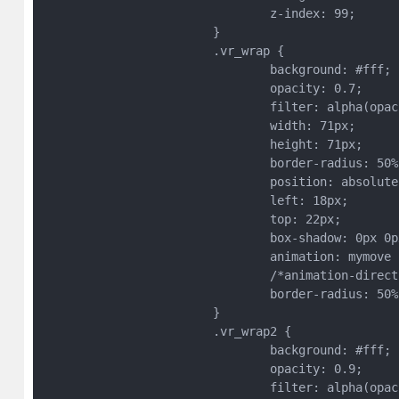
				z-index: 99;

			}			

			.vr_wrap {

				background: #fff;

				opacity: 0.7;

				filter: alpha(opacity=70);

				width: 71px;

				height: 71px;

				border-radius: 50%;

				position: absolute;

				left: 18px;

				top: 22px;

				box-shadow: 0px 0px 50px 10px #fbfbfb;

				animation: mymove 2s infinite;

				/*animation-direction:alternate;*/

				border-radius: 50%;

			}			

			.vr_wrap2 {

				background: #fff;

				opacity: 0.9;

				filter: alpha(opacity=90);
