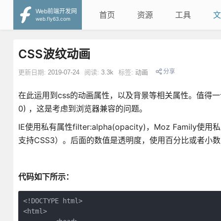
Web前端开发网
首页
资源
工具
文
web.fly63.com
CSS波纹动画
分享
更新日期:
2019-07-24
阅读:
3.3k
标签:
动画
在此运用到css的动画属性，以及背景等相关属性。值得一说的是下面
0) ，这是考虑到浏览器兼容的问题。
IE使用私有属性filter:alpha(opacity)，Moz Family
支持CSS3）。后面的数值是透明度，使用百分比或者小数（al
代码如下所示：
<!DOCTYPE html>

<html>
