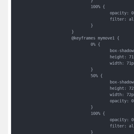
				}

				100% {

					opacity: 0;

					filter: alpha(opacity=0);

				}

			}			

			@keyframes mymove1 {

				0% {

					box-shadow: 0px 0px 0px 2px #fff;

					height: 71px;

					width: 71px;

				}

				50% {

					box-shadow: 0px 0px 0px 20px #fff;

					height: 72px;

					width: 72px;

					opacity: 0;

				}

				100% {

					opacity: 0;

					filter: alpha(opacity=0);

				}
