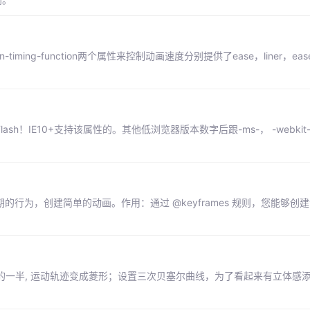
ansition-timing-function两个属性来控制动画速度分别提供了ease，liner，ease
sh！IE10+支持该属性的。其他低浏览器版本数字后跟-ms-， -webkit-，
周期的行为，创建简单的动画。作用：通过 @keyframes 规则，您能够创
半, 运动轨迹变成菱形；设置三次贝塞尔曲线，为了看起来有立体感添加sc