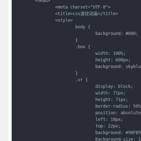
	<head>

		<meta charset="UTF-8">

		<title>css波纹动画</title>

		<style>

			body {

				background: #000;

			}			

			.box {

				width: 100%;

				height: 600px;

				background: skyblue;

			}			

			.vr {

				display: block;

				width: 71px;

				height: 71px;

				border-radius: 50%;

				position: absolute;

				left: 18px;

				top: 22px;

				background: #98FB98 url(../imges/new_img/vr.png) no-repeat left top;

				background-size: 100% 100%;
