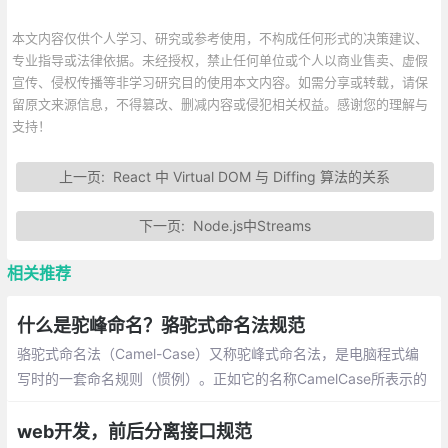
本文内容仅供个人学习、研究或参考使用，不构成任何形式的决策建议、
专业指导或法律依据。未经授权，禁止任何单位或个人以商业售卖、虚假
宣传、侵权传播等非学习研究目的使用本文内容。如需分享或转载，请保
留原文来源信息，不得篡改、删减内容或侵犯相关权益。感谢您的理解与
支持！
上一页:
React 中 Virtual DOM 与 Diffing 算法的关系
下一页:
Node.js中Streams
相关推荐
什么是驼峰命名？骆驼式命名法规范
骆驼式命名法（Camel-Case）又称驼峰式命名法，是电脑程式编
写时的一套命名规则（惯例）。正如它的名称CamelCase所表示的
那样，是指混合使用大小写字母来构成变量和函数的名字
web开发，前后分离接口规范