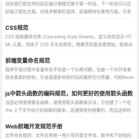
目前我们现在用的前后端分离模式属于第一阶段，下一阶段可以在
前端工程化方面，对技术框架的选择、前端模块化重用方面，可多
做考量。也就是要迎来“==前端为主的 MV* 时代==”。
CSS规范
CSS 指层叠样式表 (Cascading Style Sheets)，定义如何显示 HT
ML 元素，但由于 CSS 天生全局性，随着项目复杂度增加，极易出
现样式覆盖以及其它的问题。
前端变量命名规范
程序开发过程中变量命名不仅是一个头疼问题，也是一个对开发者
综合素质的检验，它会直接影响到代码的最终交付质量、代码Revie
w人员心智承受力。如何写出具有创造性、优雅性、易读性的高质
量代码，需要开发者在实际工作中不断总结、提炼
js中箭头函数的编码规范，如何更好的使用箭头函数
当您必须使用匿名函数，请使用箭头函数表示法，它创建了一个在
this 上下文中执行的函数的版本，这通常是你想要的，而且这样的
写法更为简洁。如果你有一个相当复杂的函数，你或许可以把逻辑
部分转移到一个声明函数上。
Web前端开发规范手册
文件命名规则：文件名称统一用小写的英文字母、数字和下划线的