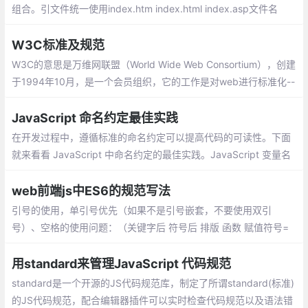
组合。引文件统一使用index.htm index.html index.asp文件名
（小写），图片的名称分为头尾两部分，用下划线隔开，头部分表
示此图片的大类性质
W3C标准及规范
W3C的意思是万维网联盟（World Wide Web Consortium），创建
于1994年10月，是一个会员组织，它的工作是对web进行标准化--
->W3C 致力于实现所有的用户都能够对 web 加以利用
JavaScript 命名约定最佳实践
在开发过程中，遵循标准的命名约定可以提高代码的可读性。下面
就来看看 JavaScript 中命名约定的最佳实践。JavaScript 变量名
称是区分大小写的，大写和小写字母是不同的。
web前端js中ES6的规范写法
引号的使用，单引号优先（如果不是引号嵌套，不要使用双引
号）、空格的使用问题：（关键字后 符号后 排版 函数 赋值符号=
）等、不写没有使用过的变量，如果定义了一个变量，后来一直没
有参与过运算，那么不应该定义这个变量...
用standard来管理JavaScript 代码规范
standard是一个开源的JS代码规范库，制定了所谓standard(标准)
的JS代码规范，配合编辑器插件可以实时检查代码规范以及语法错