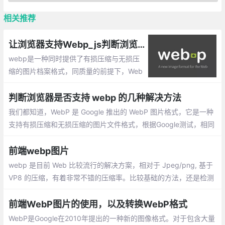
相关推荐
让浏览器支持Webp_js判断浏览器是否支持webp的图片格式解析
webp是一种同时提供了有损压缩与无损压
缩的图片档案格式，同质量的前提下，Web
P体积大约只有JPEG的1/3，对于采用大量
图片的网页，WebP格式可以节省大量带
判断浏览器是否支持 webp 的几种解决方法
宽，大幅提升网页加载速度。
我们都知道，WebP 是 Google 推出的 WebP 图片格式，它是一种
支持有损压缩和无损压缩的图片文件格式，根据Google测试，相同
的图片，WebP 格式的图片均能比 PNG，JPG 格式的图片节约不
少体积，但是其兼容性不是很好，如下：
前端webp图片
webp 是目前 Web 比较流行的解决方案，相对于 Jpeg/png, 基于
VP8 的压缩，有着非常不错的压缩率。比较基础的方法，还是检测
UA 白名单来说，毕竟这些版本都是很早就支持。
前端WebP图片的使用，以及转换WebP格式
WebP是Google在2010年提出的一种新的图像格式。对于包含大量