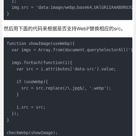
  };

  img.src = 'data:image/webp;base64,UklGRiIAAABXRUJQV
}
然后用下面的代码来根据是否支持WebP替换相应的src。
function showImage(useWebp){

  var imgs = Array.from(document.querySelectorAll('img
  imgs.forEach(function(i){

    var src = i.attributes['data-src'].value;

    if (useWebp){

      src = src.replace(/\.jpg$/, '.webp');

    }

    i.src = src;

  });

}

checkWebp(showImage);