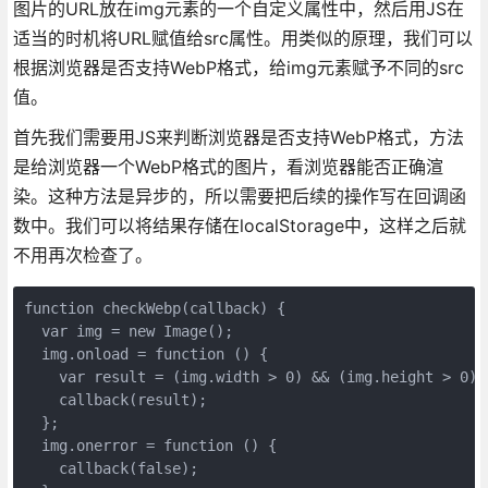
图片的URL放在img元素的一个自定义属性中，然后用JS在
适当的时机将URL赋值给src属性。用类似的原理，我们可以
根据浏览器是否支持WebP格式，给img元素赋予不同的src
值。
首先我们需要用JS来判断浏览器是否支持WebP格式，方法
是给浏览器一个WebP格式的图片，看浏览器能否正确渲
染。这种方法是异步的，所以需要把后续的操作写在回调函
数中。我们可以将结果存储在localStorage中，这样之后就
不用再次检查了。
function checkWebp(callback) {

  var img = new Image();

  img.onload = function () {

    var result = (img.width > 0) && (img.height > 0);

    callback(result);

  };

  img.onerror = function () {

    callback(false);
