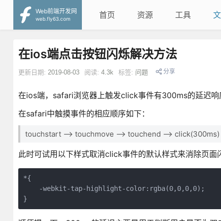
Web前端开发网
首页
资源
工具
文
web.fly63.com
在ios端点击按钮闪烁解决方法
分享
更新日期:
2019-08-03
阅读:
4.3k
标签:
问题
在ios端，safari浏览器上触发click事件有300ms的延
在safari中触摸事件的相应顺序如下：
touchstart --> touchmove --> touchend --> click(300ms)
此时可试用以下样式取消click事件的默认样式来消除页面
*{

    -webkit-tap-highlight-color:rgba(0,0,0,0);

}