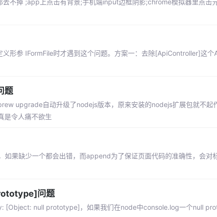
掉 ;app上点击有背景;手机端input边框阴影;chrome模拟器里点击元素错
参 IFormFile时才遇到这个问题。方案一：去除[ApiController]这个Att
问题
upgrade自动升级了nodejs版本，原来安装的nodejs扩展包就不
真是令人痛不欲生
v>以成对出现，如果缺少一个都会出错，而append为了保证页面代码的准确性，会
 prototype]问题
ect: null prototype]，如果我们在node中console.log一个null pr