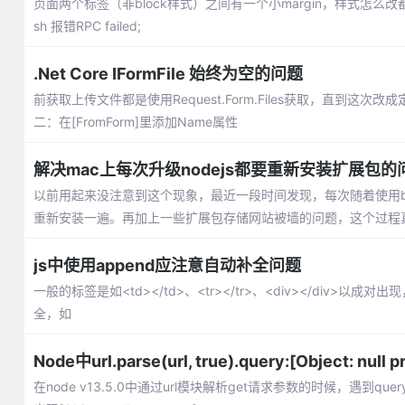
页面两个标签（非block样式）之间有一个小margin，样式怎么改都去不
sh 报错RPC failed;
.Net Core IFormFile 始终为空的问题
前获取上传文件都是使用Request.Form.Files获取，直到这次改成定义形
二：在[FromForm]里添加Name属性
解决mac上每次升级nodejs都要重新安装扩展包的
以前用起来没注意到这个现象，最近一段时间发现，每次随着使用brew 
重新安装一遍。再加上一些扩展包存储网站被墙的问题，这个过程
js中使用append应注意自动补全问题
一般的标签是如<td></td>、<tr></tr>、<div></di
全，如
Node中url.parse(url, true).query:[Object: null
在node v13.5.0中通过url模块解析get请求参数的时候，遇到query: [Obj