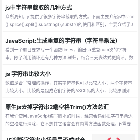
js中字符串截取的几种方式
众所周知，js提供了很多字符串截取的方式。下面主要介绍js中slice
(),splice(),split(),substring(),substr()的使用和区别，主要介绍了J
avaScript截取、切割字符串的技巧,需要的朋友可以参考
JavaScript:生成重复的字符串（字符串乘法）
看到一个题目要求写一个函数times，输出str重复num次的字符
串。除了利用循环还有几种方法:递归，结合三元表达式更简洁。数
组的 join() 方法。ES6的 repeat() 方法。ES6目前没有全部兼容。
js 字符串比较大小
数值是合乎常理的操作，其实字符串也可以比较大小；两个字符串
比较大小，比较的是组成它们字符的ASCII码的大小，比较原则如
下：比较的是字符的ASCII码的大小。
原生js去掉字符串2端空格Trim()方法总汇
在我们使用JavaScript编写脚本的时候，经常会遇到把字符串两边
的空格进行清除，它不想其它语言会有内置方法函数处理，js需要
我们自己代码来实现。如果用过jquery库的话，它提供了trim方
法，我们可以直接使用。