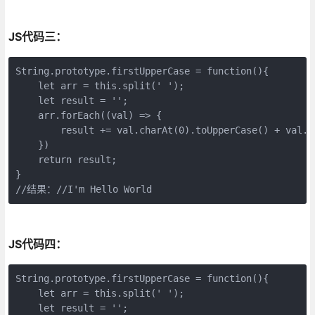
JS代码三：
String.prototype.firstUpperCase = function(){

    let arr = this.split(' ');

    let result = '';

    arr.forEach((val) => {

        result += val.charAt(0).toUpperCase() + val.sl
    })

    return result;

}

//结果：//I'm Hello World 
JS代码四：
String.prototype.firstUpperCase = function(){

    let arr = this.split(' ');

    let result = '';
