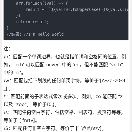
    arr.forEach((val) => {

        result += `${val[0].toUpperCase()}${val.slice(
    })

    return result;

}

//结果：//I'm Hello World 
注：
\b：匹配一个单词边界，也就是指单词和空格间的位置。例
如， 'erb' 可以匹配"never" 中的 'er'，但不能匹配 "verb"
中的 'er'。
\w：匹配包括下划线的任何单词字符。等价于'[A-Za-z0-9
_]'。
*：匹配前面的子表达式零次或多次。例如，zo 能匹配 "z"
以及 "zoo"。 等价于{0,}。
\s：匹配任何空白字符，包括空格、制表符、换页符等等。
等价于 [ fnrtv]。
\S：匹配任何非空白字符。等价于 [^ \f\n\r\t\v]。