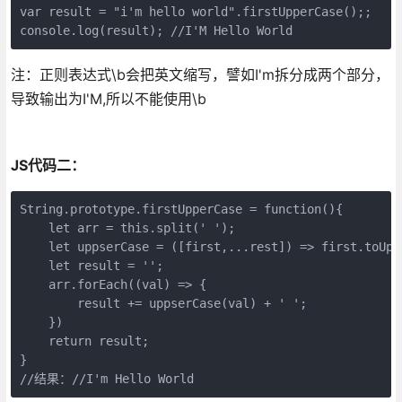
var result = "i'm hello world".firstUpperCase();;

console.log(result); //I'M Hello World
注：正则表达式\b会把英文缩写，譬如I'm拆分成两个部分，
导致输出为I'M,所以不能使用\b
JS代码二：
String.prototype.firstUpperCase = function(){

    let arr = this.split(' ');

    let uppserCase = ([first,...rest]) => first.toUpp
    let result = '';

    arr.forEach((val) => {

        result += uppserCase(val) + ' ';

    })

    return result;

}

//结果：//I'm Hello World 