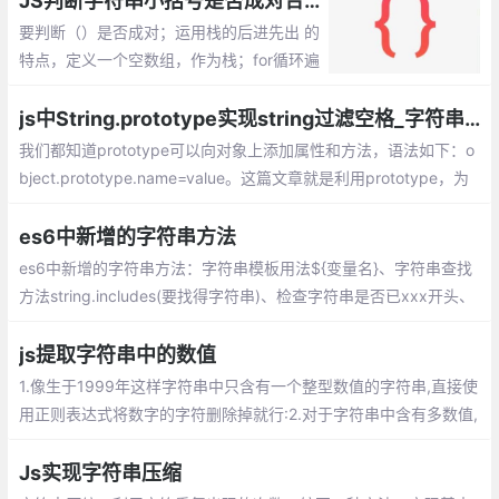
JS判断字符串小括号是否成对合法
要判断（）是否成对；运用栈的后进先出 的
特点，定义一个空数组，作为栈；for循环遍
历字符串，当遇到（的时候就把（添加到空
数组最顶端，push方法，记录发现一个左括
js中String.prototype实现string过滤空格_字符串空格过滤
号；
我们都知道prototype可以向对象上添加属性和方法，语法如下：o
bject.prototype.name=value。这篇文章就是利用prototype，为
字符串扩展过滤空格的方法
es6中新增的字符串方法
es6中新增的字符串方法：字符串模板用法${变量名}、字符串查找
方法string.includes(要找得字符串)、检查字符串是否已xxx开头、
字符串重复方法string.repeat(次数)、字符串填充string.padStart
js提取字符串中的数值
1.像生于1999年这样字符串中只含有一个整型数值的字符串,直接使
用正则表达式将数字的字符删除掉就行:2.对于字符串中含有多数值,
使用字符串的match方法,通过正则表达式提取字符串的所有数字(包
含整数和小数):
Js实现字符串压缩