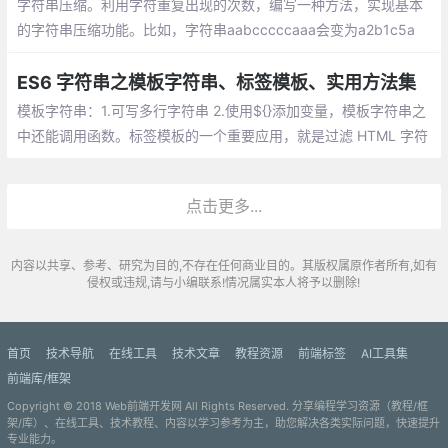
字符串压缩。利用字符重复出现的次数，编写一种方法，实现基本
的字符串压缩功能。比如，字符串aabcccccaaa会变为a2b1c5a
3。若“压缩”后的字符串没有变短，则返回原先的字符串。你可以假
设字符串中只包含大小写英文字母
ES6 字符串之模板字符串、标签模板、实用方法集
模板字符串：1.可写多行字符串 2.使用${}添加变量，模板字符串之
中还能调用函数。标签模板的一个重要应用，就是过滤 HTML 字符
串，防止用户输入恶意内容。
点击更多...
内容以共享、参考、研究为目的,不存在任何商业目的。其版权属原作者所有,如有
侵权或违规,请与小编联系!情况属实本人将予以删除!
首页
技术导航
在线工具
技术文章
教程资源
前端标签
AI工具集
前端库/框架