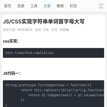
首页
资源
工具
文章
教程
栏目
JS/CSS实现字符串单词首字母大写
更新日期:
2019-09-02
阅读:
3.6k
标签:
字符串
css实现：
text-transform:capitalize;
JS代码一：
String.prototype.firstUpperCase = function(){

        return this.replace(/\b(\w)(\w*)/g,function($0
            return $1.toUpperCase() + $2.toLowerCase()
        })

}
