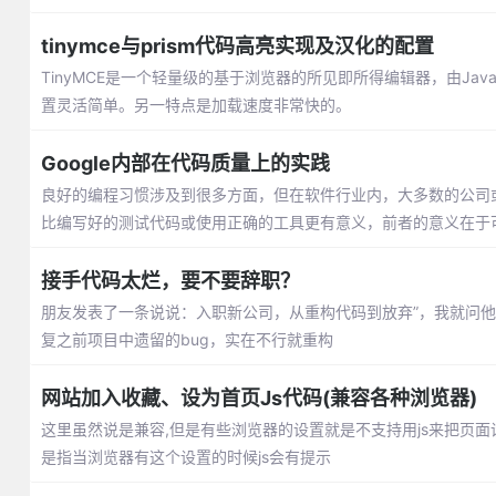
tinymce与prism代码高亮实现及汉化的配置
TinyMCE是一个轻量级的基于浏览器的所见即所得编辑器，由JavaSc
置灵活简单。另一特点是加载速度非常快的。
Google内部在代码质量上的实践
良好的编程习惯涉及到很多方面，但在软件行业内，大多数的公司
比编写好的测试代码或使用正确的工具更有意义，前者的意义在于
接手代码太烂，要不要辞职？
朋友发表了一条说说：入职新公司，从重构代码到放弃”，我就问
复之前项目中遗留的bug，实在不行就重构
网站加入收藏、设为首页Js代码(兼容各种浏览器)
这里虽然说是兼容,但是有些浏览器的设置就是不支持用js来把页面
是指当浏览器有这个设置的时候js会有提示