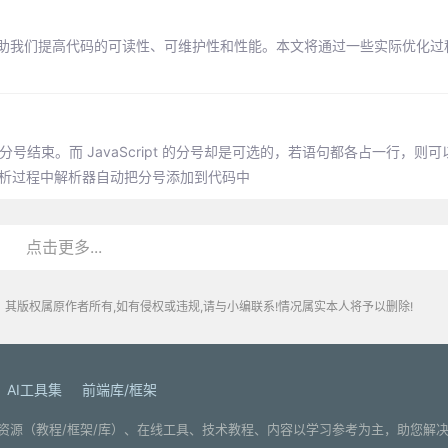
可以帮助我们提高代码的可读性、可维护性和性能。本文将通过一些实际优化
结束。而 JavaScript 的分号却是可选的，若语句都各占一行，则可
是说在解析过程中解析器自动把分号添加到代码中
点击更多...
其版权属原作者所有,如有侵权或违规,请与小编联系!情况属实本人将予以删除!
AI工具集
前端库/框架
. 分享编程学习资源（教程/框架/库）、在线工具、技术教程、内容以学习参考为主，助