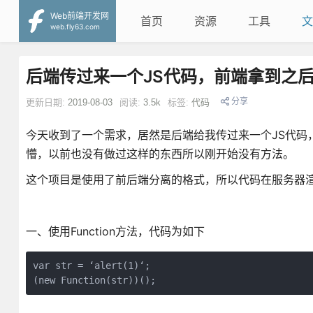
Web前端开发网
首页
资源
工具
文
web.fly63.com
后端传过来一个JS代码，前端拿到之
分享
更新日期:
2019-08-03
阅读:
3.5k
标签:
代码
今天收到了一个需求，居然是后端给我传过来一个JS代码
懵，以前也没有做过这样的东西所以刚开始没有方法。
这个项目是使用了前后端分离的格式，所以代码在服务器
一、使用Function方法，代码为如下
var str = ‘alert(1)‘;

(new Function(str))();