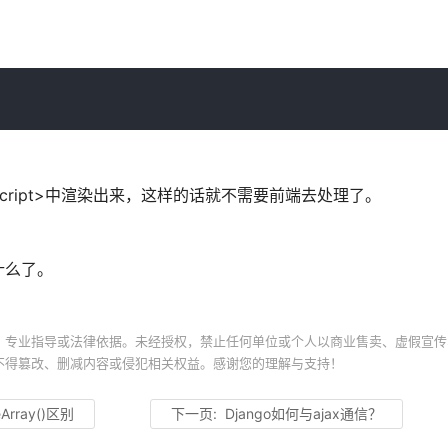
script>中渲染出来，这样的话就不需要前端去处理了。
什么了。
、专业指导或法律依据。未经授权，禁止任何单位或个人以商业售卖、虚假宣传
不得篡改、删减内容或侵犯相关权益。感谢您的理解与支持！
zeArray()区别
下一页:
Django如何与ajax通信？