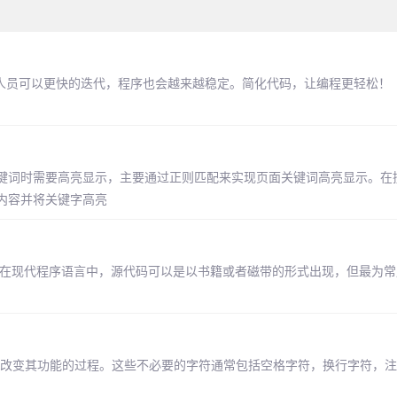
发人员可以更快的迭代，程序也会越来越稳定。简化代码，让编程更轻松！
键词时需要高亮显示，主要通过正则匹配来实现页面关键词高亮显示。在
内容并将关键字高亮
 在现代程序语言中，源代码可以是以书籍或者磁带的形式出现，但最为常
符，而不改变其功能的过程。这些不必要的字符通常包括空格字符，换行字符，