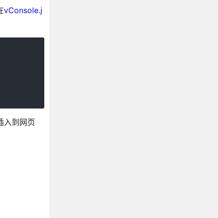
在
vConsole.j
被插入到网页