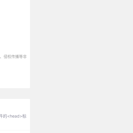
、侵权传播等非
件的<head>标