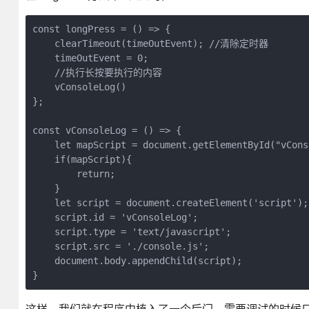
const longPress = () => {

    clearTimeout(timeOutEvent); //清除定时器

    timeOutEvent = 0;

    //执行长按要执行的内容

    vConsoleLog()

};

const vConsoleLog = () => {

    let mapScript = document.getElementById("vConso
    if(mapScript){

        return;

    }

    let script = document.createElement('script');

    script.id = 'vConsoleLog';

    script.type = 'text/javascript';

    script.src = './console.js';

    document.body.appendChild(script);

}