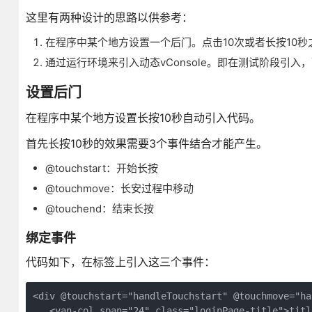
这里有两种设计的思路以供参考：
在程序中某个地方设置一个后门。点击10次或者长按10
通过运行环境来引入动态vConsole。即在测试阶段引
设置后门
在程序中某个地方设置长按10秒自动引入代码。
首先长按10秒的效果需要3个事件结合才能产生。
@touchstart：开始长按
@touchmove：长安过程中移动
@touchend：结束长按
绑定事件
代码如下，在标签上引入这三个事件：
<div @touchstart="handleTouchstart" @touchmove="ha
   <van-col span="24" class="loginPage-title">title