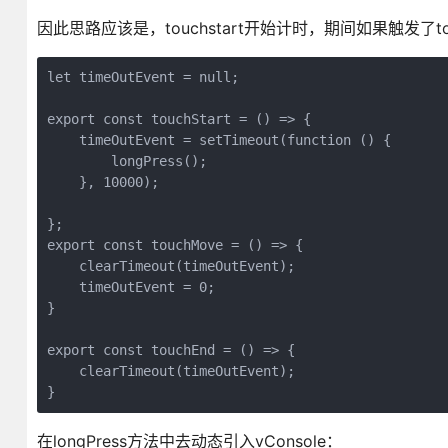
因此思路应该是，touchstart开始计时，期间如果触发了to
let timeOutEvent = null;

export const touchStart = () => {

    timeOutEvent = setTimeout(function () {

        longPress();

    }, 10000);

};

export const touchMove = () => {

    clearTimeout(timeOutEvent);

    timeOutEvent = 0;

}

export const touchEnd = () => {

    clearTimeout(timeOutEvent);

}
在longPress方法中去动态引入vConsole：