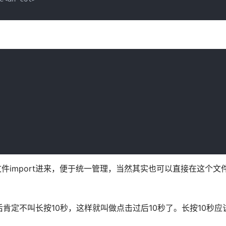
方法由外部文件import进来，便于统一管理，当然其实也可以直接在这个
0秒之后肯定不叫长按10秒，这样就叫做点击过后10秒了。长按10秒