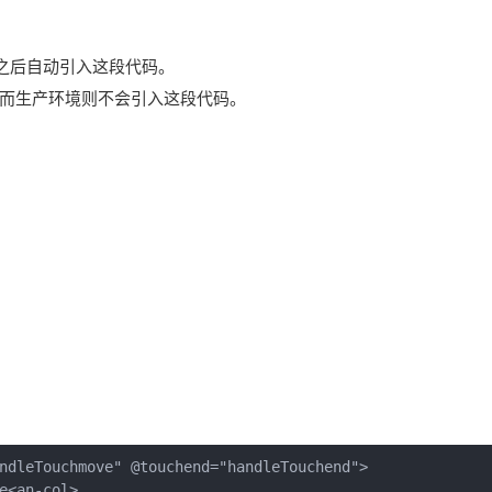
秒之后自动引入这段代码。
入，而生产环境则不会引入这段代码。
ndleTouchmove" @touchend="handleTouchend">

<an-col>
