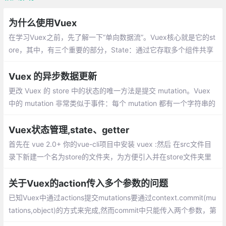
为什么使用Vuex
在学习Vuex之前，先了解一下“单向数据流”。Vuex核心就是它的st
ore，其中，有三个重要的部分，State：通过它存取多个组件共享
的数据。Mutations：可以改变State中的数据，Actions：提交mut
ation，可以包含任意异步操作这一步不是必要的。
Vuex 的异步数据更新
更改 Vuex 的 store 中的状态的唯一方法是提交 mutation。Vuex
中的 mutation 非常类似于事件：每个 mutation 都有一个字符串的
事件类型 (type) 和 一个 回调函数 (handler)。这个回调函数就是我
们实际进行状态更改的地方，并且它会接受 state 作为第一个参数
Vuex状态管理,state、getter
mutation 是同步执行，不是异步执行。
首先在 vue 2.0+ 你的vue-cli项目中安装 vuex :然后 在src文件目
录下新建一个名为store的文件夹，为方便引入并在store文件夹里
新建一个index.js,里面的内容如下:接下来，在 main.js里面引入sto
re，然后再全局注入一下
关于Vuex的action传入多个参数的问题
已知Vuex中通过actions提交mutations要通过context.commit(mu
tations,object)的方式来完成,然而commit中只能传入两个参数，第
一个就是mutations,第二个就是要传入的参数