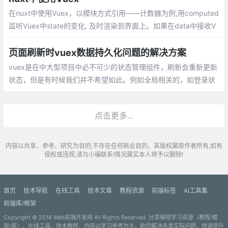
在nuxt中使用Vuex，以模块方式引用——计数器为例,用computed
监听Vuex中state的变化, 及时渲染到界面上。如果在data中接收V
uex的state
页面刷新时vuex数据持久化问题的解决方案
vuex是在中大型项目中必不可少的状态管理组件，刷新会重新更新
状态，但是有时候我们并不希望如此。例如全局相关的，如登录状
态、token、以及一些不常更新的状态等，我们更希望能够固化到
本地，减少无用的接口访问，以及更佳的用户体验。
点击更多...
内容以共享、参考、研究为目的,不存在任何商业目的。其版权属原作者所有,如有
侵权或违规,请与小编联系!情况属实本人将予以删除!
首页
技术导航
在线工具
技术文章
教程资源
前端标签
AI工具集
前端库/框架