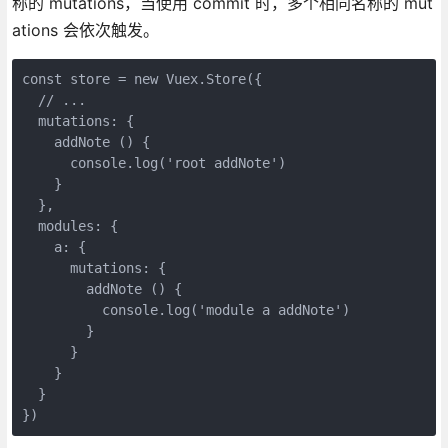
称的 mutations，当使用 commit 时，多个相同名称的 mut
ations 会依次触发。
const store = new Vuex.Store({

  // ...

  mutations: {

    addNote () {

      console.log('root addNote')

    }

  },

  modules: {

    a: {

      mutations: {

        addNote () {

          console.log('module a addNote')

        }

      }

    }

  }

})