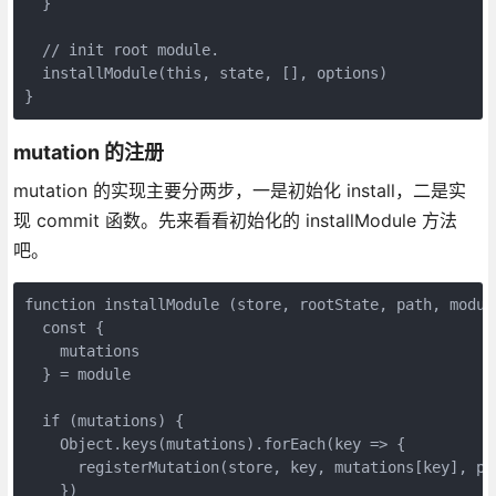
  }

  // init root module.

  installModule(this, state, [], options)

}
mutation 的注册
mutation 的实现主要分两步，一是初始化 install，二是实
现 commit 函数。先来看看初始化的 installModule 方法
吧。
function installModule (store, rootState, path, module
  const {

    mutations

  } = module

  if (mutations) {

    Object.keys(mutations).forEach(key => {

      registerMutation(store, key, mutations[key], pat
    })
