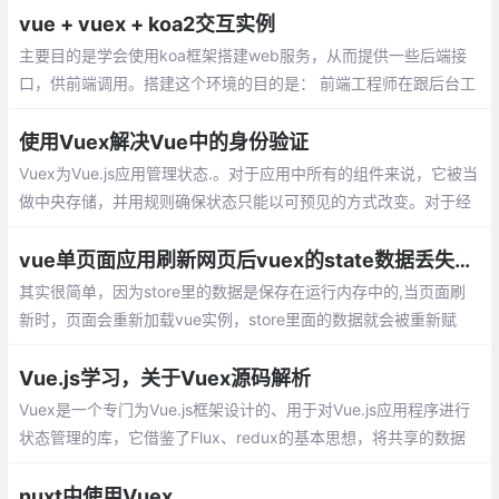
vue + vuex + koa2交互实例
主要目的是学会使用koa框架搭建web服务，从而提供一些后端接
口，供前端调用。搭建这个环境的目的是： 前端工程师在跟后台工
程师商定了接口但还未联调之前，涉及到向后端请求数据的功能能
够走前端工程师自己搭建的http路径
使用Vuex解决Vue中的身份验证
Vuex为Vue.js应用管理状态.。对于应用中所有的组件来说，它被当
做中央存储，并用规则确保状态只能以可预见的方式改变。对于经
常检查本地存储来说，听起来是个更好的选择？让我们一起来探索
下吧。
vue单页面应用刷新网页后vuex的state数据丢失的解决方案
其实很简单，因为store里的数据是保存在运行内存中的,当页面刷
新时，页面会重新加载vue实例，store里面的数据就会被重新赋
值。一种是state里的数据全部是通过请求来触发action或mutation
来改变
Vue.js学习，关于Vuex源码解析
Vuex是一个专门为Vue.js框架设计的、用于对Vue.js应用程序进行
状态管理的库，它借鉴了Flux、redux的基本思想，将共享的数据
抽离到全局，以一个单例存放，同时利用Vue.js的响应式机制来进
行高效的状态管理与更新。
nuxt中使用Vuex