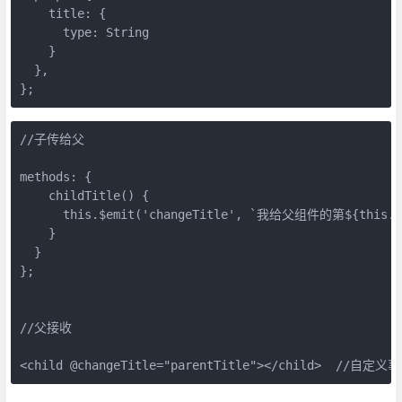
    title: {

      type: String

    }

  },

//子传给父

methods: {

    childTitle() {

      this.$emit('changeTitle', `我给父组件的第${this.ke
    }

  }

};

//父接收

<child @changeTitle="parentTitle"></child>  //自定义