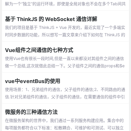
解为一个“独立”的运行环境，即使是全局对象也不会在多个Tab间共
享。然而有些时候，我们希望能在这些“独立”的Tab页面之间同步页
面的数据、信息或状态。
基于 ThinkJS 的 WebSocket 通信详解
我们的项目是基于 ThinkJS + Vue 开发的，最近实现了一个多端实
时同步数据的功能，所以想写一篇文章来介绍下如何在 ThinkJS 的
项目中利用 WebSocket 实现多端的实时通信。ThinkJS 是基于 Ko
a 2 开发的企业级 Node.js 服务端框架
Vue组件之间通信的七种方式
使用Vue也有很长一段时间,但是一直以来都没对其组件之间的通信
做一个总结,这次就借此总结一下。父子组件之间的通信props和$e
mit 父组件通过props将数据下发给props
vue中eventBus的使用
使用场景：1、兄弟组件的通信，父子组件的通信;2、不同路由的通
信.针对兄弟组件的通信，父子组件的通信，在需要通信的组件中引
入bus.js，一个组件触发事件，另一个组件监听事件
微服务的三种通信方法
在微服务架构的世界中，我们通过一系列服务构建应用。集合中的
每项服务都符合以下标准：松散耦合、可维护和可测试、可以独立