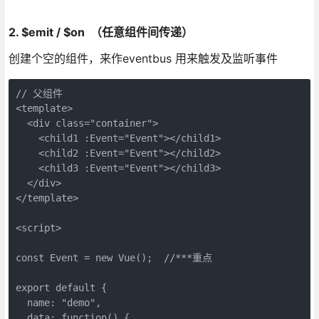
2. $emit / $on （任意组件间传递）
创建个空的组件，来作eventbus 用来触发及监听事件
// 父组件

<template>

  <div class="container">

    <child1 :Event="Event"></child1>

    <child2 :Event="Event"></child2>

    <child3 :Event="Event"></child3>

  </div>

</template>

<script>

const Event = new Vue();  //***重点

export default {

  name: "demo",

  data: function() {
