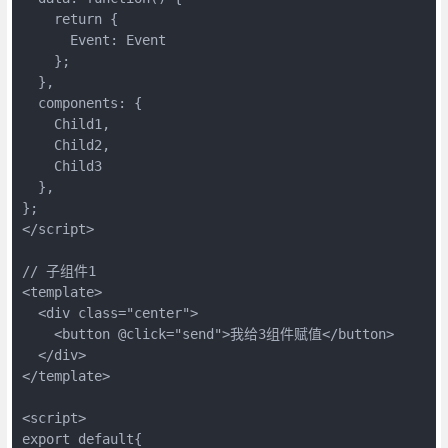
    return {

      Event: Event

    };

  },

  components: {

    Child1,

    Child2,

    Child3

  },

};

</script>

// 子组件1

<template>

  <div class="center">    

    <button @click="send">我给3组件赋值</button>

  </div>

</template>

<script>

export default{
