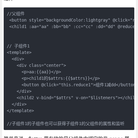
//父组件

 <button style="backgroundColor:lightgray" @click="re
 <child1 :aa="aa" :bb="bb" :cc="cc" :dd="dd" @reduce="
// 子组件1

<template>

  <div>

    <div class="center">

      <p>aa:{{aa}}</p>

      <p>child1的$attrs:{{$attrs}}</p>

      <button @click="this.reduce1">组件1减dd</button>

    </div>

    <child2 v-bind="$attrs" v-on="$listeners"></chil
  </div>

</template>
