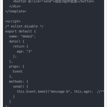
    <button @click="send">我给3组件赋值</button>

  </div>

</template>

<script>

/* eslint-disable */

export default {

  name: "demo2",

  data() {

    return {

      age: "3"

    };

  },

  props: {

    Event

  },

  methods: {

    send() {

      this.Event.$emit("message-b", this.age);  //*
    }

  }

};
