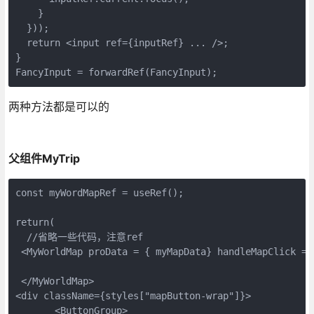
    }

  }));

  return <input ref={inputRef} ... />;

}

FancyInput = forwardRef(FancyInput);
两种方法都是可以的
父组件MyTrip
const myWordMapRef = useRef();

return(

  //省略一些代码，注意ref

 <MyWorldMap proData = { myMapData} handleMapClick = 
 </MyWorldMap>

<div className={styles["mapButton-wrap"]}>

       <ButtonGroup>
