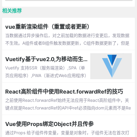
相关推荐
vue重新渲染组件（重置或者更新）
当数据通过异步操作后，对之前加载的数据进行变更后，发现数据
不生效。A组件或者B组件触发数据更新，C组件数据更新了，但是
C组件仍显示上一次数据。
Vuetify基于vue2.0,为移动而生的组件框架
Vuetify 支持SSR（服务端渲染）,SPA（单
页应用程序）,PWA（渐进式Web应用程序）
和标准HTML页面。 Vuetify是一个渐进式的
框架，试图推动前端开发发展到一个新的水
React高阶组件中使用React.forwardRef的技巧
平。
之前使用React.forwardRef始终无法应用于React高阶组件中，关
键点就是React.forwardRef的API中ref必须指向dom元素而不是Re
act组件。codepen实例请划到底部。
Vue使用Props绑定Object并且传参
通过Props 给子组件传变量，变量是对象时，子组件无法在首次打