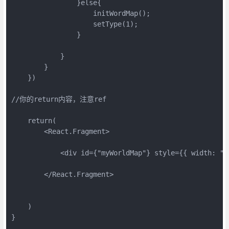
                }else{

                    initWordMap();

                    setType(1);

                }

            }

        }

    })

//你的return内容，注意ref

    return(

        <React.Fragment>

            <div id={"myWorldMap"} style={{ width: "8
        </React.Fragment>

    )

}
