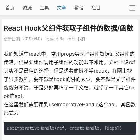
首页
资源
工具
文章
教程
栏目
React Hook父组件获取子组件的数据/函数
更新日期:
2019-08-07
阅读:
6.6k
标签:
组件
我们知道在react中，常用props实现子组件数据到父组件的
传递，但是父组件调用子组件的功能却不常用。文档上说ref
其实不是最佳的选择，但是想着偷懒不学redux，在网上找
了很多教程，要不就是hook的讲的太少，要不就是父子组件
傻傻分不清，于是只好再啃了一下文档，就学了一下其它ho
ok的api。
在这里我们需要用到useImperativeHandle这个api，其函数
形式为
useImperativeHandle(ref, createHandle, [deps])