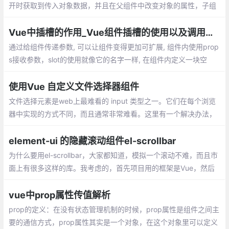
开时获取到传入对象数据，并且在父组件中改变对象的属性，子组
件也是无法监听
Vue中插槽的作用_Vue组件插槽的使用以及调用组件内的方法
通过给组件传递参数, 可以让组件变得更加可扩展, 组件内使用prop
s接收参数，slot的使用就像它的名字一样, 在组件内定义一块空
间。在组件外, 我们可以往插槽里填入任何元素。slot-scope的作用
就是把组件内的数据带出来
使用Vue 自定义文件选择器组件
文件选择元素是web上最难看的 input 类型之一。它们在每个浏览
器中实现的方式不同，而且通常非常难看。这里有一个解决办法，
就是把它封装成一个组件。
element-ui 的隐藏滚动组件el-scrollbar
为什么要用el-scrollbar，大家都知道，模拟一个滚动不难，而且市
面上有很多这样的库。我考虑的，首先项目用的框架是Vue，然后
用的组件库是Element，Element官网也有很多滚动
vue中prop属性传值解析
prop的定义：在没有状态管理机制的时候，prop属性是组件之间主
要的通信方式，prop属性其实是一个对象，在这个对象里可以定义