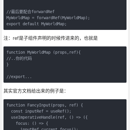
//最后要配合forwardRef

MyWorldMap = forwardRef(MyWorldMap);

export default MyWorldMap;
注：ref是子组件声明的时候传进来的，也就是
function MyWorldMap (props,ref){

//..你的代码

}

其实官方文档给出来的例子是：
function FancyInput(props, ref) {

  const inputRef = useRef();

  useImperativeHandle(ref, () => ({

    focus: () => {

      inputRef.current.focus();
