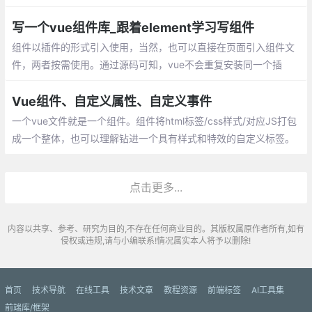
一些数据，而这些数据可以通过父组件传递给子组件。 prop属性中
可以定义属性的类型，也可以定义属性的初始值。
写一个vue组件库_跟着element学习写组件
组件以插件的形式引入使用，当然，也可以直接在页面引入组件文
件，两者按需使用。通过源码可知，vue不会重复安装同一个插
件。以第一次安装为准，现在，可以在代码中使用组件啦~
Vue组件、自定义属性、自定义事件
一个vue文件就是一个组件。组件将html标签/css样式/对应JS打包
成一个整体，也可以理解钻进一个具有样式和特效的自定义标签。
自定义属性、使用自定义属性
点击更多...
内容以共享、参考、研究为目的,不存在任何商业目的。其版权属原作者所有,如有
侵权或违规,请与小编联系!情况属实本人将予以删除!
首页
技术导航
在线工具
技术文章
教程资源
前端标签
AI工具集
前端库/框架