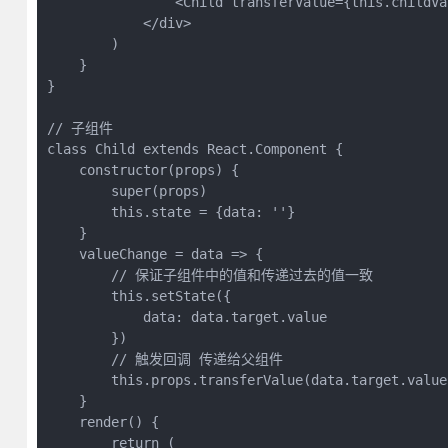
                <Child transferValue={this.childVal
            </div>

        )

    }

}

// 子组件

class Child extends React.Component {

    constructor(props) {

        super(props)

        this.state = {data: ''}

    }

    valueChange = data => {

        // 保证子组件中的值和传递过去的值一致

        this.setState({

            data: data.target.value

        })

        // 触发回调 传递给父组件

        this.props.transferValue(data.target.value)
    }

    render() {

        return (
