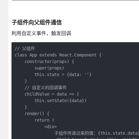
子组件向父组件通信
利用自定义事件，触发回调
// 父组件

class App extends React.Component {

    constructor(props) {

        super(props)

        this.state = {data: ''}

    }

    // 自定义的回调事件

    childValue = data => {

        this.setState({data})

    }

    render() {

        return (

            <div>

                子组件传递过来的值：{this.state.data}