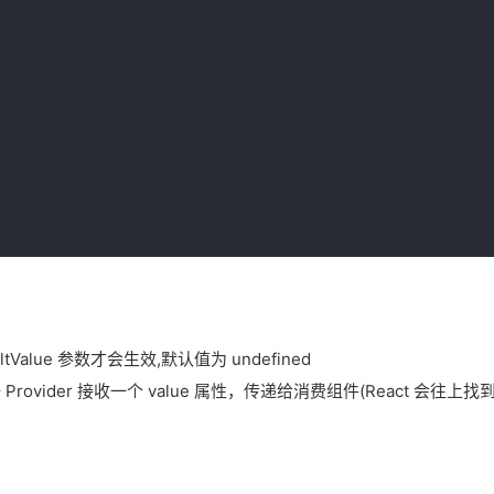
Value 参数才会生效,默认值为 undefined
rovider 接收一个 value 属性，传递给消费组件(React 会往上找