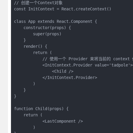
// 创建一个Context对象

const InitContext = React.createContext()

class App extends React.Component {

    constructor(props) {

        super(props)

    }

    render() {

        return (

            // 使用一个 Provider 来将当前的 conte
            <InitContext.Provider value='tadpole'>

                <Child />

            </InitContext.Provider>

        )

    }

}

function Child(props) {

    return (

            <LastComponent />

        )
