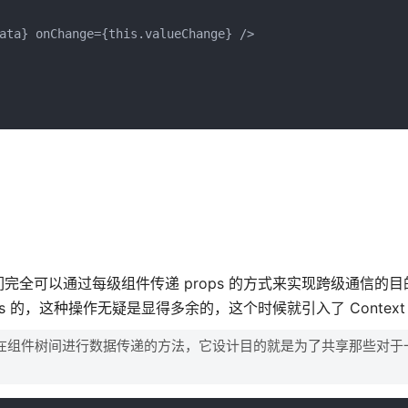
ta} onChange={this.valueChange} />

们完全可以通过每级组件传递 props 的方式来实现跨级通信的
 的，这种操作无疑是显得多余的，这个时候就引入了 Context
s，就能在组件树间进行数据传递的方法，它设计目的就是为了共享那些对