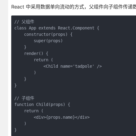
React 中采用数据单向流动的方式，父组件向子组件传递
// 父组件

class App extends React.Component {

    constructor(props) {

        super(props)

    }

    render() {

        return (

            <Child name='tadpole' />

        )

    }

}

// 子组件

function Child(props) {

    return (

        <div>{props.name}</div>

    )

}