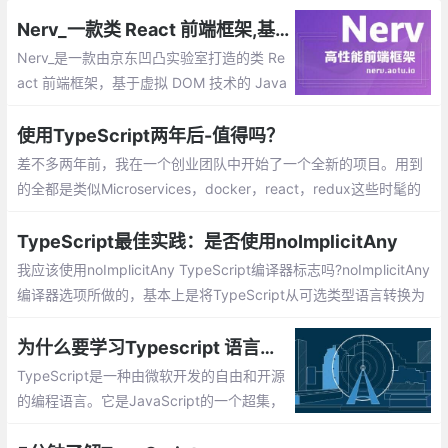
Nerv_一款类 React 前端框架,基于虚拟 DOM 技术的 JavaScript(TypeScript) 库
Nerv_是一款由京东凹凸实验室打造的类 Re
act 前端框架，基于虚拟 DOM 技术的 Java
Script(TypeScript) 库。它基于React标
准，提供了与 React 16 一致的使用方式与
使用TypeScript两年后-值得吗？
API。
差不多两年前，我在一个创业团队中开始了一个全新的项目。用到
的全都是类似Microservices，docker，react，redux这些时髦的
东西。我在前端技术方面积累了一些类似的经验
TypeScript最佳实践：是否使用noImplicitAny
我应该使用noImplicitAny TypeScript编译器标志吗?noImplicitAny
编译器选项所做的，基本上是将TypeScript从可选类型语言转换为
强制类型检验语言。这使得TypeScript离JavaScript的超集稍微远
了一些，因为简单的：
为什么要学习Typescript 语言呢?Typescript 开发环境安装
TypeScript是一种由微软开发的自由和开源
的编程语言。它是JavaScript的一个超集，
TypeScript是JavaScript类型的超集，它可