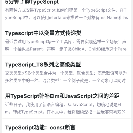
以编译成纯JavaScript。TypeScript可以在
5分钟了解TypeScript
任何浏览器、任何计算机和任何操作系统上
有两种方式安装TypeScript,如何创建第一个TypeScript文件，在T
运行，并且是开源的。
ypeScript中，可以使用interface来描述一个对象有firstName和las
tName两个属性，TypeScript支持JavaScript的新功能，其中很重
要的一个功能就是基于类的面向对象编程
Typescript中以变量方式传递类
最近尝试用TypeScript写一个工具库，需要实现这样一个场景：声
明一个抽象类Parent，声明一组子类ChildA、ChildB继承这个Pare
nt，实现它的抽象方法
TypeScript_TS系列之高级类型
交叉类型:将多个类型合并为一个类型、联合类型：表示取值可以为
多种类型中的一种、混合类型：一个例子就是，一个对象可以同时
做为函数和对象使用，并带有额外的属性、类型断言：可以用来手
动指定一个值的类型
用TypeScript弥补Elm和JavaScript之间的差距
近些日子，我使用了新语言编程，从JavaScript，切确地说是El
m，转成TypeScript。在本文中，我将继续深挖一些我非常喜欢的
TypeScript特性。
TypeScript功能：const断言