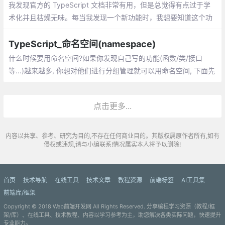
我发现官方的 TypeScript 文档非常有用，但是总觉得有点过于学
术化并且枯燥无味。每当我发现一个新功能时，我想要知道这个功
能究竟能够解决什么问题而不是长篇大论
TypeScript_命名空间(namespace)
什么时候要用命名空间?如果你发现自己写的功能(函数/类/接口
等...)越来越多, 你想对他们进行分组管理就可以用命名空间, 下面先
用类，举例:发现namespace下还有export, export在这里用来表示
哪些功能是可以外部访问的:
点击更多...
内容以共享、参考、研究为目的,不存在任何商业目的。其版权属原作者所有,如有
侵权或违规,请与小编联系!情况属实本人将予以删除!
首页
技术导航
在线工具
技术文章
教程资源
前端标签
AI工具集
前端库/框架